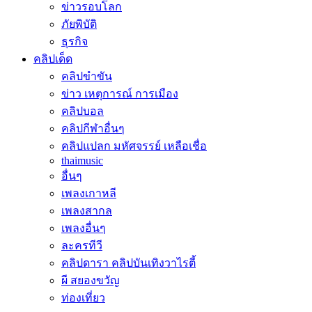
ข่าวรอบโลก
ภัยพิบัติ
ธุรกิจ
คลิปเด็ด
คลิปขำขัน
ข่าว เหตุการณ์ การเมือง
คลิปบอล
คลิปกีฬาอื่นๆ
คลิปแปลก มหัศจรรย์ เหลือเชื่อ
thaimusic
อื่นๆ
เพลงเกาหลี
เพลงสากล
เพลงอื่นๆ
ละครทีวี
คลิปดารา คลิปบันเทิงวาไรตี้
ผี สยองขวัญ
ท่องเที่ยว