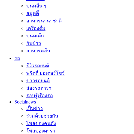
ขนมอื่น ๆ
สมูทตี้
อาหารนานาชาติ
เครื่องดื่ม
ขนมเค้ก
กับข้าว
อาหารคลีน
รถ
รีวิวรถยนต์
พริตตี้ มอเตอร์โชว์
ข่าวรถยนต์
ส่องรถดารา
รอบรู้เรื่องรถ
Socialnews
เป็นข่าว
ร่วมด้วยช่วยกัน
โพสของคนดัง
โพสของดารา