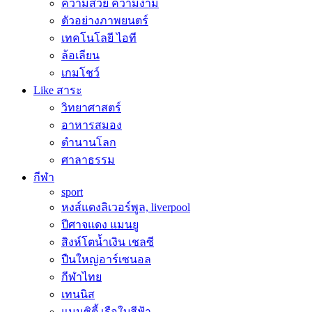
ความสวย ความงาม
ตัวอย่างภาพยนตร์
เทคโนโลยี ไอที
ล้อเลียน
เกมโชว์
Like สาระ
วิทยาศาสตร์
อาหารสมอง
ตำนานโลก
ศาลาธรรม
กีฬา
sport
หงส์แดงลิเวอร์พูล, liverpool
ปีศาจแดง แมนยู
สิงห์โตน้ำเงิน เชลซี
ปืนใหญ่อาร์เซนอล
กีฬาไทย
เทนนิส
แมนซิตี้ เรือใบสีฟ้า