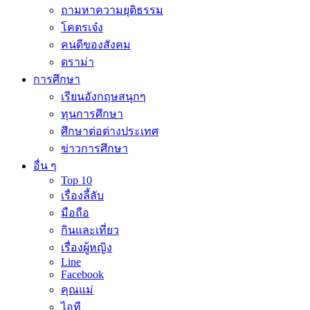
ถามหาความยุติธรรม
โคตรเจ๋ง
คนดีของสังคม
ดราม่า
การศึกษา
เรียนอังกฤษสนุกๆ
ทุนการศึกษา
ศึกษาต่อต่างประเทศ
ข่าวการศึกษา
อื่น ๆ
Top 10
เรื่องลี้ลับ
มือถือ
กินและเที่ยว
เรื่องผู้หญิง
Line
Facebook
คุณแม่
ไอที