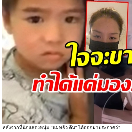
หลังจากที่นักแสดงหนุ่ม "แมทธิว ดีน" ได้ออกมาประกาศว่า