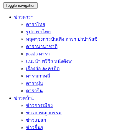
Toggle navigation
ข่าวดารา
ดาราไทย
รูปดาราไทย
หลุดๆวงการบันเทิง ดารา ปาปารัสซี่
ดารานานาชาติ
gossip ดารา
แนะนำ พรีวิว หนังดังw
เรื่องย่อ ละครฮิต
ดาราเกาหลี
ดาราปุ่น
ดาราจีน
ข่าวหน้า1
ข่าวการเมือง
ข่าวอาชญากรรม
ข่าวแปลก
ข่าวอื่นๆ