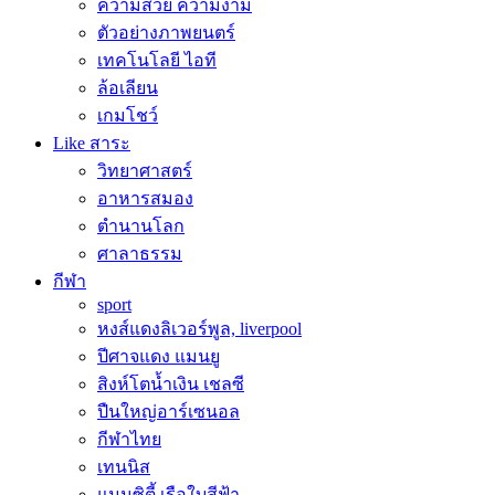
ความสวย ความงาม
ตัวอย่างภาพยนตร์
เทคโนโลยี ไอที
ล้อเลียน
เกมโชว์
Like สาระ
วิทยาศาสตร์
อาหารสมอง
ตำนานโลก
ศาลาธรรม
กีฬา
sport
หงส์แดงลิเวอร์พูล, liverpool
ปีศาจแดง แมนยู
สิงห์โตน้ำเงิน เชลซี
ปืนใหญ่อาร์เซนอล
กีฬาไทย
เทนนิส
แมนซิตี้ เรือใบสีฟ้า