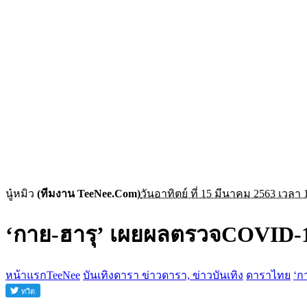
นู๋หมิว
(ทีมงาน TeeNee.Com)
วันอาทิตย์ ที่ 15 มีนาคม 2563 เวลา 
‘กาย-ฮารุ’ เผยผลตรวจCOVID-1
หน้าแรกTeeNee
บันเทิงดารา ข่าวดารา, ข่าวบันเทิง
ดาราไทย
‘ก