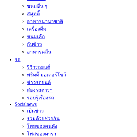
ขนมอื่น ๆ
สมูทตี้
อาหารนานาชาติ
เครื่องดื่ม
ขนมเค้ก
กับข้าว
อาหารคลีน
รถ
รีวิวรถยนต์
พริตตี้ มอเตอร์โชว์
ข่าวรถยนต์
ส่องรถดารา
รอบรู้เรื่องรถ
Socialnews
เป็นข่าว
ร่วมด้วยช่วยกัน
โพสของคนดัง
โพสของดารา