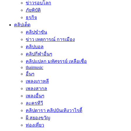
ข่าวรอบโลก
ภัยพิบัติ
ธุรกิจ
คลิปเด็ด
คลิปขำขัน
ข่าว เหตุการณ์ การเมือง
คลิปบอล
คลิปกีฬาอื่นๆ
คลิปแปลก มหัศจรรย์ เหลือเชื่อ
thaimusic
อื่นๆ
เพลงเกาหลี
เพลงสากล
เพลงอื่นๆ
ละครทีวี
คลิปดารา คลิปบันเทิงวาไรตี้
ผี สยองขวัญ
ท่องเที่ยว