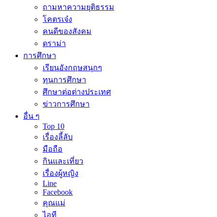
ถามหาความยุติธรรม
โคตรเจ๋ง
คนดีของสังคม
ดราม่า
การศึกษา
เรียนอังกฤษสนุกๆ
ทุนการศึกษา
ศึกษาต่อต่างประเทศ
ข่าวการศึกษา
อื่น ๆ
Top 10
เรื่องลี้ลับ
มือถือ
กินและเที่ยว
เรื่องผู้หญิง
Line
Facebook
คุณแม่
ไอที