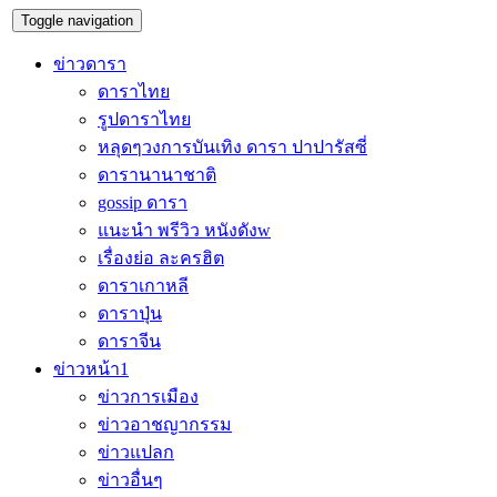
Toggle navigation
ข่าวดารา
ดาราไทย
รูปดาราไทย
หลุดๆวงการบันเทิง ดารา ปาปารัสซี่
ดารานานาชาติ
gossip ดารา
แนะนำ พรีวิว หนังดังw
เรื่องย่อ ละครฮิต
ดาราเกาหลี
ดาราปุ่น
ดาราจีน
ข่าวหน้า1
ข่าวการเมือง
ข่าวอาชญากรรม
ข่าวแปลก
ข่าวอื่นๆ