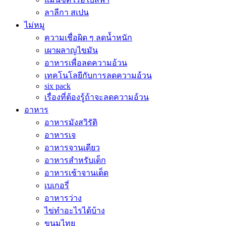
ลาลีกา สเปน
ไม่หมู
ความเชื่อผิด ๆ ลดน้ำหนัก
เผาผลาญไขมัน
อาหารเพื่อลดความอ้วน
เทคโนโลยีกับการลดความอ้วน
six pack
เรื่องที่ต้องรู้ถ้าจะลดความอ้วน
อาหาร
อาหารมังสวิรัติ
อาหารเจ
อาหารจานเดียว
อาหารสำหรับเด็ก
อาหารเช้าจานเด็ด
เบเกอรี่
อาหารว่าง
ไข่ทำอะไรได้บ้าง
ขนมไทย