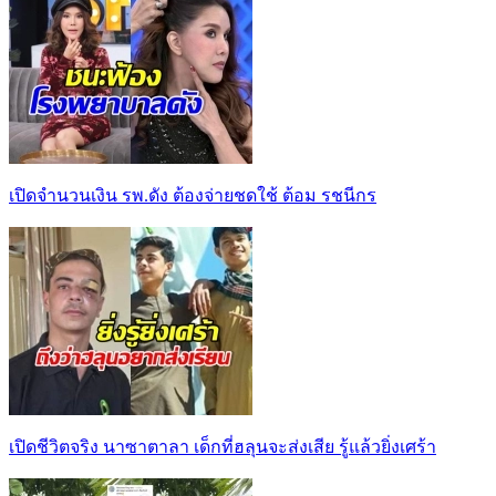
เปิดจำนวนเงิน รพ.ดัง ต้องจ่ายชดใช้ ต้อม รชนีกร
เปิดชีวิตจริง นาซาตาลา เด็กที่ฮลุนจะส่งเสีย รู้แล้วยิ่งเศร้า