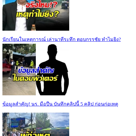
นักเรียนในเหตุการณ์ เล่านาทีระทึก ตอบกรรชัย ทำไมยิง?
ข้อมูลสำคัญ! นร. มือปืน บันทึกคลิปนี้ 5 คลิป ก่อนก่อเหตุ