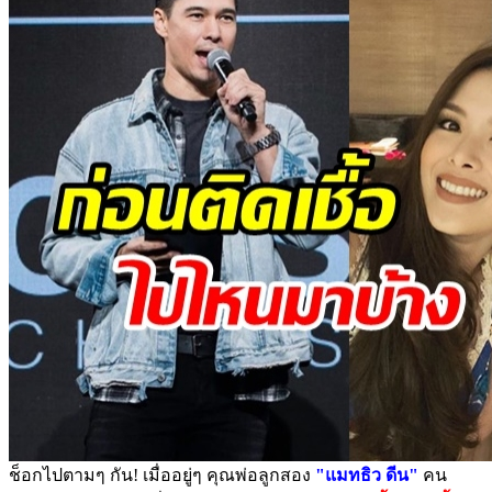
ช็อกไปตามๆ กัน! เมื่ออยู่ๆ คุณพ่อลูกสอง
"แมทธิว ดีน"
คน