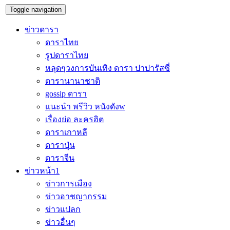
Toggle navigation
ข่าวดารา
ดาราไทย
รูปดาราไทย
หลุดๆวงการบันเทิง ดารา ปาปารัสซี่
ดารานานาชาติ
gossip ดารา
แนะนำ พรีวิว หนังดังw
เรื่องย่อ ละครฮิต
ดาราเกาหลี
ดาราปุ่น
ดาราจีน
ข่าวหน้า1
ข่าวการเมือง
ข่าวอาชญากรรม
ข่าวแปลก
ข่าวอื่นๆ