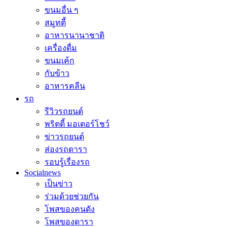
ขนมอื่น ๆ
สมูทตี้
อาหารนานาชาติ
เครื่องดื่ม
ขนมเค้ก
กับข้าว
อาหารคลีน
รถ
รีวิวรถยนต์
พริตตี้ มอเตอร์โชว์
ข่าวรถยนต์
ส่องรถดารา
รอบรู้เรื่องรถ
Socialnews
เป็นข่าว
ร่วมด้วยช่วยกัน
โพสของคนดัง
โพสของดารา