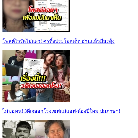
โพสต์ไวรัลไม่แผ่ว! ครูทิ้งประโยคเด็ด อ่านแล้วมีสะดุ้ง
ไม่ขอทน! 3ดีเจออกโรงเซฟแม่แอฟ-น้องปีใหม ปมภาษา!