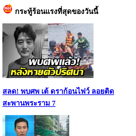
กระทู้ร้อนแรงที่สุดของวันนี้
สลด! พบศพ เต้ ดราก้อนไฟว์ ลอยติด
สะพานพระราม 7