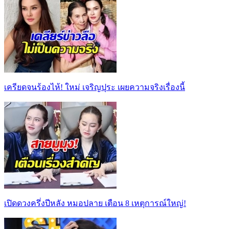
เครียดจนร้องไห้! ใหม่ เจริญปุระ เผยความจริงเรื่องนี้
เปิดดวงครึ่งปีหลัง หมอปลาย เตือน 8 เหตุการณ์ใหญ่!