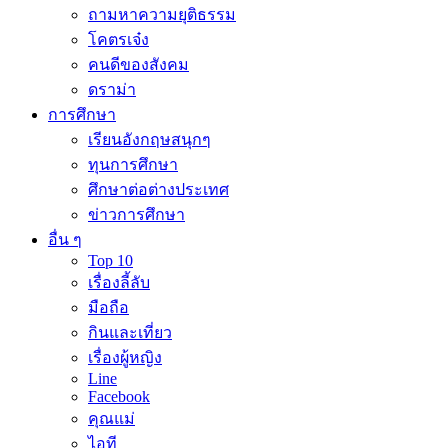
ถามหาความยุติธรรม
โคตรเจ๋ง
คนดีของสังคม
ดราม่า
การศึกษา
เรียนอังกฤษสนุกๆ
ทุนการศึกษา
ศึกษาต่อต่างประเทศ
ข่าวการศึกษา
อื่น ๆ
Top 10
เรื่องลี้ลับ
มือถือ
กินและเที่ยว
เรื่องผู้หญิง
Line
Facebook
คุณแม่
ไอที