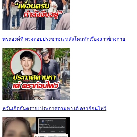
พระองค์ที ทรงตอบประชาชน หลังโดนทักเรื่องสาวข้างกาย
หวั่นเกิดอันตราย! ประกาศตามหา เต้ ดราก้อนไฟว์