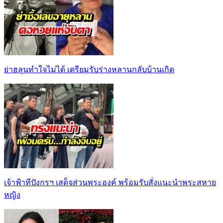
ย่าฮลุนทำใจไม่ได้ เตรียมรับร่างหลานกลับบ้านเกิด
เจ้าฟ้าทีปังกรฯ เสด็จส่วนพระองค์ พร้อมรับสั่งแนะนำพระสหาย
หญิง