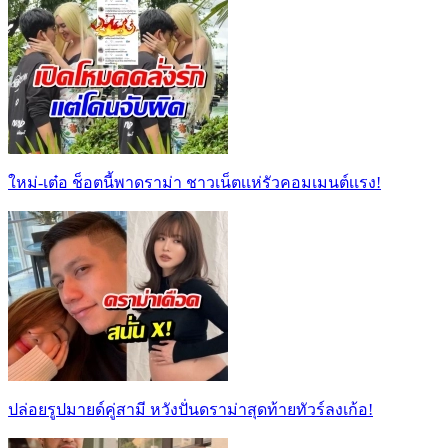
ใหม่-เต๋อ ช็อตนี้พาดราม่า ชาวเน็ตเเห่รัวคอมเมนต์เเรง!
ปล่อยรูปมายด์คู่สามี หวังปั่นดราม่าสุดท้ายทัวร์ลงเก้อ!