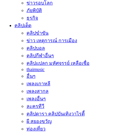
ข่าวรอบโลก
ภัยพิบัติ
ธุรกิจ
คลิปเด็ด
คลิปขำขัน
ข่าว เหตุการณ์ การเมือง
คลิปบอล
คลิปกีฬาอื่นๆ
คลิปแปลก มหัศจรรย์ เหลือเชื่อ
thaimusic
อื่นๆ
เพลงเกาหลี
เพลงสากล
เพลงอื่นๆ
ละครทีวี
คลิปดารา คลิปบันเทิงวาไรตี้
ผี สยองขวัญ
ท่องเที่ยว