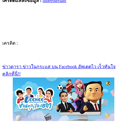
เครดิตแหล่งข้อมูล :
nineentertain
เครดิต :
ข่าวดารา ข่าวในกระแส บน Facebook อัพเดตไว เร็วทันใจ
คลิกที่นี่!!
https://www.facebook.com/teeneedotcom