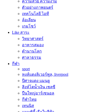
ความสวย ความงาม
ตัวอย่างภาพยนตร์
เทคโนโลยี ไอที
ล้อเลียน
เกมโชว์
Like สาระ
วิทยาศาสตร์
อาหารสมอง
ตำนานโลก
ศาลาธรรม
กีฬา
sport
หงส์แดงลิเวอร์พูล, liverpool
ปีศาจแดง แมนยู
สิงห์โตน้ำเงิน เชลซี
ปืนใหญ่อาร์เซนอล
กีฬาไทย
เทนนิส
แมนซิตี้ เรือใบสีฟ้า