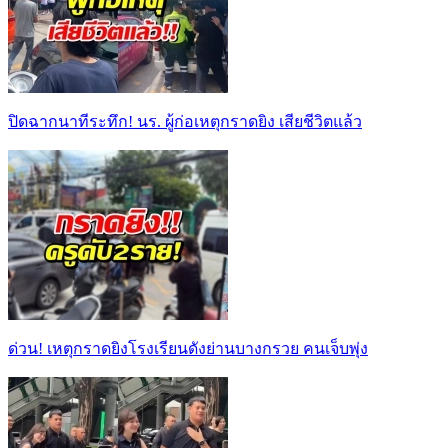
ปิดฉากนาทีระทึก! นร. ผู้ก่อเหตุกราดยิง เสียชีวิตแล้ว
ด่วน! เหตุกราดยิงโรงเรียนดังย่านบางกรวย คนเจ็บพุ่ง