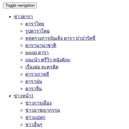
Toggle navigation
ข่าวดารา
ดาราไทย
รูปดาราไทย
หลุดๆวงการบันเทิง ดารา ปาปารัสซี่
ดารานานาชาติ
gossip ดารา
แนะนำ พรีวิว หนังดังw
เรื่องย่อ ละครฮิต
ดาราเกาหลี
ดาราปุ่น
ดาราจีน
ข่าวหน้า1
ข่าวการเมือง
ข่าวอาชญากรรม
ข่าวแปลก
ข่าวอื่นๆ