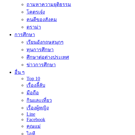
ถามหาความยุติธรรม
โคตรเจ๋ง
คนดีของสังคม
ดราม่า
การศึกษา
เรียนอังกฤษสนุกๆ
ทุนการศึกษา
ศึกษาต่อต่างประเทศ
ข่าวการศึกษา
อื่น ๆ
Top 10
เรื่องลี้ลับ
มือถือ
กินและเที่ยว
เรื่องผู้หญิง
Line
Facebook
คุณแม่
ไอที