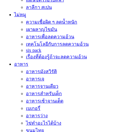
ลาลีกา สเปน
ไม่หมู
ความเชื่อผิด ๆ ลดน้ำหนัก
เผาผลาญไขมัน
อาหารเพื่อลดความอ้วน
เทคโนโลยีกับการลดความอ้วน
six pack
เรื่องที่ต้องรู้ถ้าจะลดความอ้วน
อาหาร
อาหารมังสวิรัติ
อาหารเจ
อาหารจานเดียว
อาหารสำหรับเด็ก
อาหารเช้าจานเด็ด
เบเกอรี่
อาหารว่าง
ไข่ทำอะไรได้บ้าง
ขนมไทย