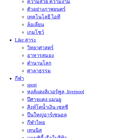
ความสวย ความงาม
ตัวอย่างภาพยนตร์
เทคโนโลยี ไอที
ล้อเลียน
เกมโชว์
Like สาระ
วิทยาศาสตร์
อาหารสมอง
ตำนานโลก
ศาลาธรรม
กีฬา
sport
หงส์แดงลิเวอร์พูล, liverpool
ปีศาจแดง แมนยู
สิงห์โตน้ำเงิน เชลซี
ปืนใหญ่อาร์เซนอล
กีฬาไทย
เทนนิส
แมนซิตี้ เรือใบสีฟ้า