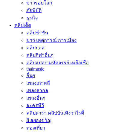
ข่าวรอบโลก
ภัยพิบัติ
ธุรกิจ
คลิปเด็ด
คลิปขำขัน
ข่าว เหตุการณ์ การเมือง
คลิปบอล
คลิปกีฬาอื่นๆ
คลิปแปลก มหัศจรรย์ เหลือเชื่อ
thaimusic
อื่นๆ
เพลงเกาหลี
เพลงสากล
เพลงอื่นๆ
ละครทีวี
คลิปดารา คลิปบันเทิงวาไรตี้
ผี สยองขวัญ
ท่องเที่ยว