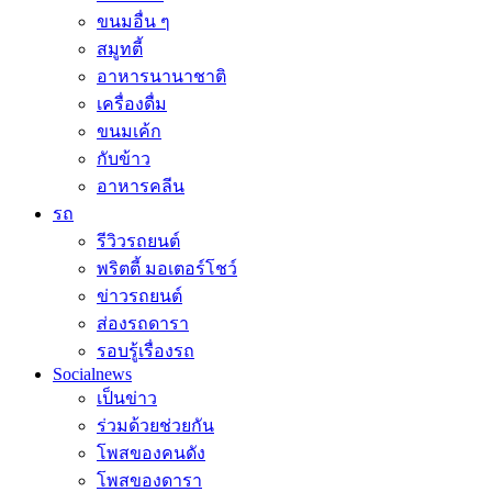
ขนมอื่น ๆ
สมูทตี้
อาหารนานาชาติ
เครื่องดื่ม
ขนมเค้ก
กับข้าว
อาหารคลีน
รถ
รีวิวรถยนต์
พริตตี้ มอเตอร์โชว์
ข่าวรถยนต์
ส่องรถดารา
รอบรู้เรื่องรถ
Socialnews
เป็นข่าว
ร่วมด้วยช่วยกัน
โพสของคนดัง
โพสของดารา