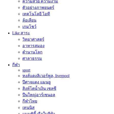
ความสวย ความงาม
ตัวอย่างภาพยนตร์
เทคโนโลยี ไอที
ล้อเลียน
เกมโชว์
Like สาระ
วิทยาศาสตร์
อาหารสมอง
ตำนานโลก
ศาลาธรรม
กีฬา
sport
หงส์แดงลิเวอร์พูล, liverpool
ปีศาจแดง แมนยู
สิงห์โตน้ำเงิน เชลซี
ปืนใหญ่อาร์เซนอล
กีฬาไทย
เทนนิส
แมนซิตี้ เรือใบสีฟ้า