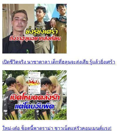
เปิดชีวิตจริง นาซาตาลา เด็กที่ฮลุนจะส่งเสีย รู้แล้วยิ่งเศร้า
ใหม่-เต๋อ ช็อตนี้พาดราม่า ชาวเน็ตเเห่รัวคอมเมนต์เเรง!