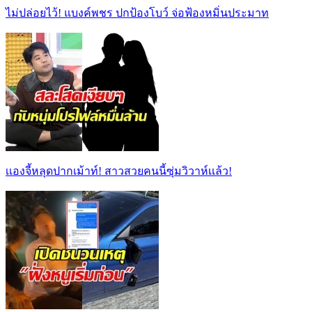
ไม่ปล่อยไว้! แบงค์พชร ปกป้องโบว์ จ่อฟ้องหมิ่นประมาท
เเองจี้หลุดปากเม้าท์! สาวสวยคนนี้ซุ่มวิวาห์เเล้ว!