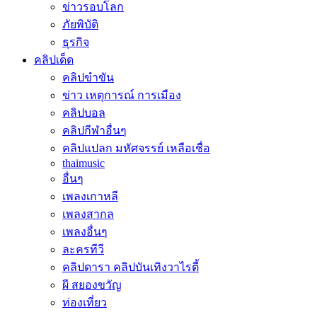
ข่าวรอบโลก
ภัยพิบัติ
ธุรกิจ
คลิปเด็ด
คลิปขำขัน
ข่าว เหตุการณ์ การเมือง
คลิปบอล
คลิปกีฬาอื่นๆ
คลิปแปลก มหัศจรรย์ เหลือเชื่อ
thaimusic
อื่นๆ
เพลงเกาหลี
เพลงสากล
เพลงอื่นๆ
ละครทีวี
คลิปดารา คลิปบันเทิงวาไรตี้
ผี สยองขวัญ
ท่องเที่ยว