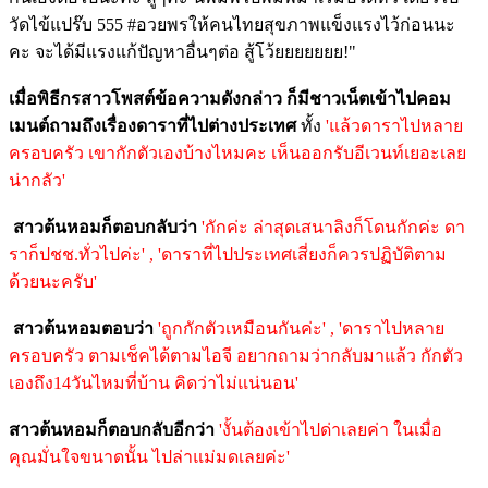
วัดไข้แปร๊บ 555 #อวยพรให้คนไทยสุขภาพแข็งแรงไว้ก่อนนะ
คะ จะได้มีแรงแก้ปัญหาอื่นๆต่อ สู้โว้ยยยยยยย!"
เมื่อพิธีกรสาวโพสต์ข้อความดังกล่าว ก็มีชาวเน็ตเข้าไปคอม
เมนต์ถามถึงเรื่องดาราที่ไปต่างประเทศ
ทั้ง
'แล้วดาราไปหลาย
ครอบครัว เขากักตัวเองบ้างไหมคะ เห็นออกรับอีเวนท์​เยอะเลย
น่ากลัว'
สาวต้นหอมก็ตอบกลับว่า
'กักค่ะ ล่าสุดเสนาลิงก็โดนกักค่ะ ดา
ราก็ปชช.ทั่วไปค่ะ' , 'ดาราที่ไปประเทศเสี่ยงก็ควรปฏิบัติตาม
ด้วยนะครับ'
สาวต้นหอมตอบว่า
'ถูกกักตัวเหมือนกันค่ะ' , 'ดาราไปหลาย
ครอบครัว ตามเช็คได้ตามไอจี อยากถามว่ากลับมาแล้ว กักตัว
เองถึง14วันไหมที่บ้าน คิดว่าไม่แน่นอน'
สาวต้นหอมก็ตอบกลับอีกว่า
'งั้นต้องเข้าไปด่าเลยค่า ในเมื่อ
คุณมั่นใจขนาดนั้น ไปล่าแม่มดเลยค่ะ'