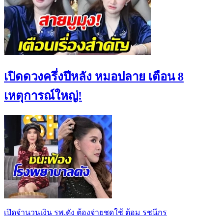
เปิดดวงครึ่งปีหลัง หมอปลาย เตือน 8
เหตุการณ์ใหญ่!
เปิดจำนวนเงิน รพ.ดัง ต้องจ่ายชดใช้ ต้อม รชนีกร