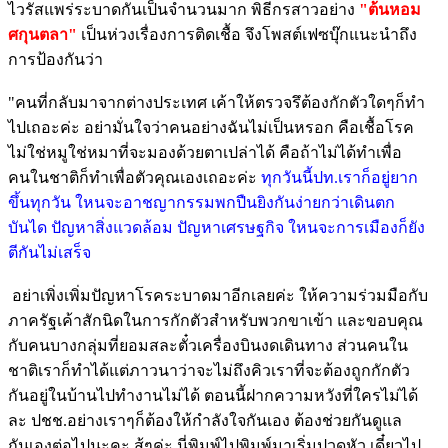
ไวรัสแพร่ระบาดกันเป็นจำนวนมาก พิธีกรสาวอย่าง
"ต้นหอม
ศกุนตลา"
เป็นห่วงเรื่องการติดเชื้อ จึงโพสต์เฟซบุ๊กแนะนำถึง
การป้องกันว่า
"คนที่กลับมาจากต่างประเทศ เค้าให้ตรวจรึต้องกักตัวใดๆก็ทำ
ไปเถอะค่ะ อย่ามั่นใจว่าคนอย่างฉันไม่เป็นหรอก คือเชื้อโรค
ไม่ใช่หมูใช่หมาที่จะมองด้วยตาเปล่าได้ คือถ้าไม่ได้ทำเพื่อ
คนในชาติก็ทำเพื่อตัวคุณเองเถอะค่ะ
ทุกวันนี้ปท.เราก็อยู่ยาก
ขึ้นทุกวัน ใหนจะอาชญากรรมพกปืนยิงกันง่ายกว่าเดินตก
บันได ปัญหาสิ่งแวดล้อม ปัญหาเศรษฐกิจ ใหนจะการเมืองก็ยัง
ตีกันไม่เสร็จ
อย่าเพิ่งเพิ่มปัญหาโรคระบาดมาอีกเลยค่ะ ให้ความร่วมมือกับ
ภาครัฐเค้าสักนิดในการกักตัวสำหรับพวกขาเข้า และขอบคุณ
กับคนบางกลุ่มที่ยอมสละตั๋วเครื่องบินงดเดินทาง ส่วนคนใน
ชาติเราก็ทำได้แต่ภาวนาว่าจะไม่ถึงคิวเราที่จะต้องถูกกักตัว
กันอยู่ในบ้านไปทำงานไม่ได้ ตอนนี้ฝากความหวังที่ใครไม่ได้
ละ ปชช.อย่างเราๆก็ต้องให้กำลังใจกันเอง ต้องช่วยกันดูแล
กันเองต่อไปนะคะ สู้ๆค่ะ นี่พิมพ์ไปพิมพ์มาเริ่มปวดหัว เดี๋ยวไป