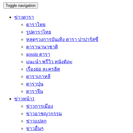
Toggle navigation
ข่าวดารา
ดาราไทย
รูปดาราไทย
หลุดๆวงการบันเทิง ดารา ปาปารัสซี่
ดารานานาชาติ
gossip ดารา
แนะนำ พรีวิว หนังดังw
เรื่องย่อ ละครฮิต
ดาราเกาหลี
ดาราปุ่น
ดาราจีน
ข่าวหน้า1
ข่าวการเมือง
ข่าวอาชญากรรม
ข่าวแปลก
ข่าวอื่นๆ