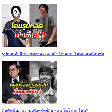
รูปหลุดทำพิษ! ลูกชายพระเอกดัง โดนเเซะ ไม่หล่อเหมือนพ่อ
สีหศักดิ์ เผยความจริงทรัพย์สิน ฮลุน โซโล่ อยู่ไหน?