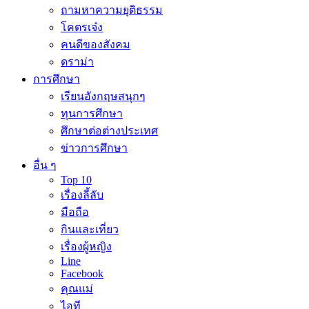
ถามหาความยุติธรรม
โคตรเจ๋ง
คนดีของสังคม
ดราม่า
การศึกษา
เรียนอังกฤษสนุกๆ
ทุนการศึกษา
ศึกษาต่อต่างประเทศ
ข่าวการศึกษา
อื่น ๆ
Top 10
เรื่องลี้ลับ
มือถือ
กินและเที่ยว
เรื่องผู้หญิง
Line
Facebook
คุณแม่
ไอที