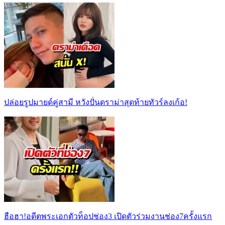
ปล่อยรูปมายด์คู่สามี หวังปั่นดราม่าสุดท้ายทัวร์ลงเก้อ!
ฮือฮา!อดีตพระเอกตัวท็อปช่อง3 เปิดตัวร่วมงานช่อง7ครั้งแรก