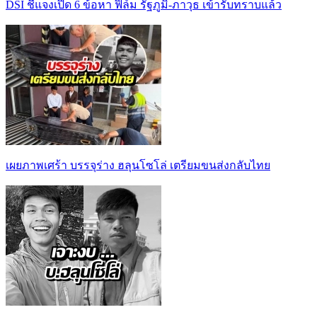
DSI ชี้แจงเปิด 6 ข้อหา ฟิล์ม รัฐภูมิ-ภาวุธ เข้ารับทราบแล้ว
เผยภาพเศร้า บรรจุร่าง ฮลุนโซโล่ เตรียมขนส่งกลับไทย