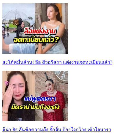
สะใภ้หมื่นล้าน! ลือ ดิวอริสรา แต่งงานจดทะเบียนแล้ว?
ลีน่า จัง ลั่นข้อความถึง จั๊กจั่น ต้องใจกว้าง เข้าใจนารา