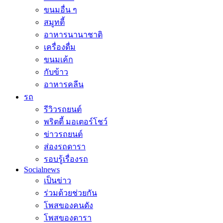
ขนมอื่น ๆ
สมูทตี้
อาหารนานาชาติ
เครื่องดื่ม
ขนมเค้ก
กับข้าว
อาหารคลีน
รถ
รีวิวรถยนต์
พริตตี้ มอเตอร์โชว์
ข่าวรถยนต์
ส่องรถดารา
รอบรู้เรื่องรถ
Socialnews
เป็นข่าว
ร่วมด้วยช่วยกัน
โพสของคนดัง
โพสของดารา