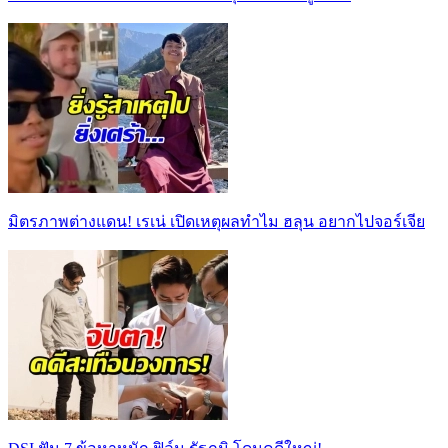
มิตรภาพต่างแดน! เรเน่ เปิดเหตุผลทำไม ฮลุน อยากไปจอร์เจีย