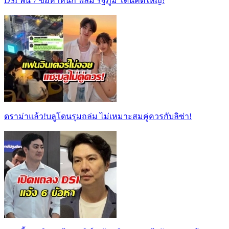
DSI ฟัน 7 ข้อหาหนัก ฟิล์ม รัฐภูมิ โดนคดีใหญ่!
ดราม่าแล้ว!บลูโดนรุมถล่ม ไม่เหมาะสมคู่ควรกับลิซ่า!