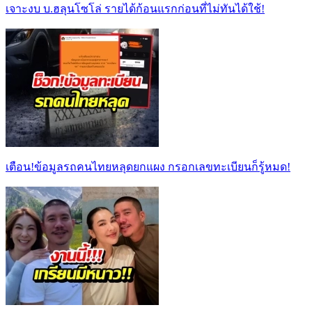
เจาะงบ บ.ฮลุนโซโล่ รายได้ก้อนแรกก่อนที่ไม่ทันได้ใช้!
เตือน!ข้อมูลรถคนไทยหลุดยกแผง กรอกเลขทะเบียนก็รู้หมด!