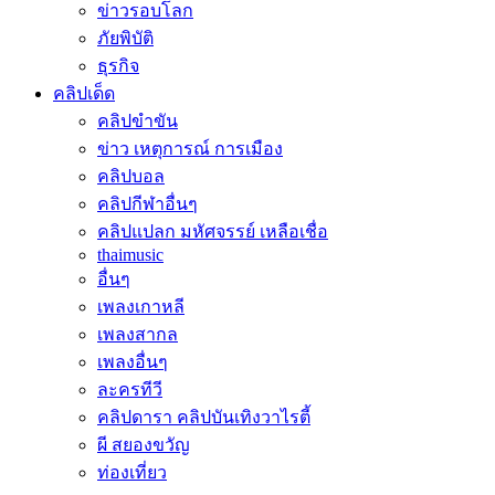
ข่าวรอบโลก
ภัยพิบัติ
ธุรกิจ
คลิปเด็ด
คลิปขำขัน
ข่าว เหตุการณ์ การเมือง
คลิปบอล
คลิปกีฬาอื่นๆ
คลิปแปลก มหัศจรรย์ เหลือเชื่อ
thaimusic
อื่นๆ
เพลงเกาหลี
เพลงสากล
เพลงอื่นๆ
ละครทีวี
คลิปดารา คลิปบันเทิงวาไรตี้
ผี สยองขวัญ
ท่องเที่ยว