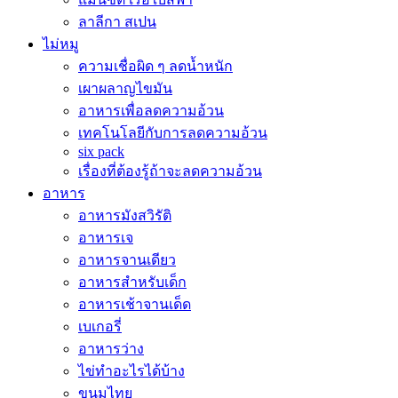
ลาลีกา สเปน
ไม่หมู
ความเชื่อผิด ๆ ลดน้ำหนัก
เผาผลาญไขมัน
อาหารเพื่อลดความอ้วน
เทคโนโลยีกับการลดความอ้วน
six pack
เรื่องที่ต้องรู้ถ้าจะลดความอ้วน
อาหาร
อาหารมังสวิรัติ
อาหารเจ
อาหารจานเดียว
อาหารสำหรับเด็ก
อาหารเช้าจานเด็ด
เบเกอรี่
อาหารว่าง
ไข่ทำอะไรได้บ้าง
ขนมไทย