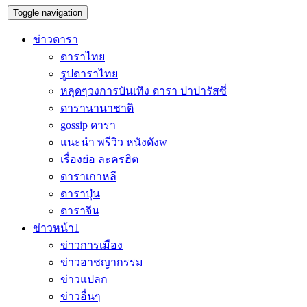
Toggle navigation
ข่าวดารา
ดาราไทย
รูปดาราไทย
หลุดๆวงการบันเทิง ดารา ปาปารัสซี่
ดารานานาชาติ
gossip ดารา
แนะนำ พรีวิว หนังดังw
เรื่องย่อ ละครฮิต
ดาราเกาหลี
ดาราปุ่น
ดาราจีน
ข่าวหน้า1
ข่าวการเมือง
ข่าวอาชญากรรม
ข่าวแปลก
ข่าวอื่นๆ