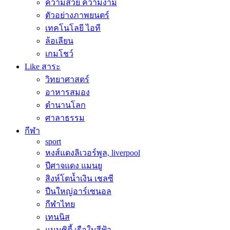
ความสวย ความงาม
ตัวอย่างภาพยนตร์
เทคโนโลยี ไอที
ล้อเลียน
เกมโชว์
Like สาระ
วิทยาศาสตร์
อาหารสมอง
ตำนานโลก
ศาลาธรรม
กีฬา
sport
หงส์แดงลิเวอร์พูล, liverpool
ปีศาจแดง แมนยู
สิงห์โตน้ำเงิน เชลซี
ปืนใหญ่อาร์เซนอล
กีฬาไทย
เทนนิส
แมนซิตี้ เรือใบสีฟ้า