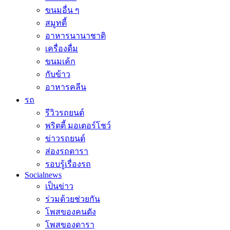
ขนมอื่น ๆ
สมูทตี้
อาหารนานาชาติ
เครื่องดื่ม
ขนมเค้ก
กับข้าว
อาหารคลีน
รถ
รีวิวรถยนต์
พริตตี้ มอเตอร์โชว์
ข่าวรถยนต์
ส่องรถดารา
รอบรู้เรื่องรถ
Socialnews
เป็นข่าว
ร่วมด้วยช่วยกัน
โพสของคนดัง
โพสของดารา