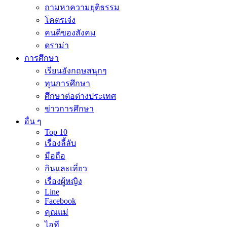
ถามหาความยุติธรรม
โคตรเจ๋ง
คนดีของสังคม
ดราม่า
การศึกษา
เรียนอังกฤษสนุกๆ
ทุนการศึกษา
ศึกษาต่อต่างประเทศ
ข่าวการศึกษา
อื่น ๆ
Top 10
เรื่องลี้ลับ
มือถือ
กินและเที่ยว
เรื่องผู้หญิง
Line
Facebook
คุณแม่
ไอที