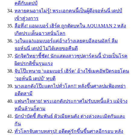
คดีกับเดปป์
หลายคนอาจไม่รู้! พระเอกคนนี้เป็นผู้ดึงจอห์นนี่ เดปป์
เข้าสู่วงการ
ลือหึ่ง! เเอมเบอร์ เฮิร์ด ถูกตัดบทใน AQUAMAN 2 หลัง
เกิดประเด็นฉาวสนั่นโลก
วงในแฉ!แอมเบอร์แค่อ้างว้างเลยคบอีลอนมัสก์ ลืม
จอห์นนี่ เดปป์ ไม่ได้เคยขอคืนดี
นักจิตวิทยาชี้ชัด! นักเเสดงสาวซุปตาร์คนนี้ ป่วยเป็นโรค
ผิดปรกติขั้นรุนเเรง
จับโป๊ะทนาย ‘แอมเบอร์ เฮิร์ด’ อ้างใช้เมคอัพปิดรอยโดน
‘จอห์นนี เดปป์’ ทุบตี
นางเอกดังโป๊ะแตกไปทั่วโลก!! หลังขึ้นศาลปมฟ้องหย่า
อดีตสามี
แฟนๆใจหาย! พระเอกดังประกาศไม่รับบทนี้แล้ว แม้จ้าง
หมื่นล้านก็ตาม
นักบำบัดชี้ สัมพันธ์ ผัวเมียคนดัง ต่างล่วงละเมิดกันและ
กัน
ทั่วโลกจับตาบทสรุป! อดีตคู่รักขึ้นขึ้นศาลอีกรอบ หลัง