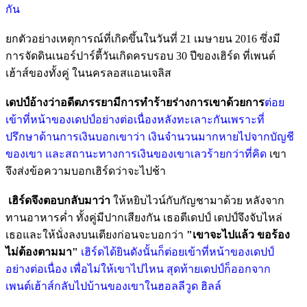
กัน
ยกตัวอย่างเหตุการณ์ที่เกิดขึ้นในวันที่ 21 เมษายน 2016 ซึ่งมี
การจัดดินเนอร์ปาร์ตี้วันเกิดครบรอบ 30 ปีของเฮิร์ด ที่เพนต์
เฮ้าส์ของทั้งคู่ ในนครลอสแอนเจลิส
เดปป์อ้างว่าอดีตภรรยามีการทำร้ายร่างการเขาด้วยการ
ต่อย
เข้าที่หน้าของเดปป์อย่างต่อเนื่องหลังทะเลาะกันเพราะ
ที่
ปรึกษาด้านการเงินบอกเขาว่า เงินจำนวนมากหายไปจากบัญชี
ของเขา และสถานะทางการเงินของเขาเลวร้ายกว่าที่คิด
เขา
จึงส่งข้อความบอกเฮิร์ดว่าจะไปช้า
เฮิร์ดจึงตอบกลับมาว่า
ให้หยิบไวน์กับกัญชามาด้วย หลังจาก
ทานอาหารค่ำ ทั้งคู่มีปากเสียงกัน เธอตีเดปป์ เดปป์จึงจับไหล่
เธอและให้นั่งลงบนเตียงก่อนจะบอกว่า
"เขาจะไปแล้ว ขอร้อง
ไม่ต้องตามมา"
เฮิร์ดได้ยินดังนั้นก็ต่อยเข้าที่หน้าของเดปป์
อย่างต่อเนื่อง เพื่อไม่ให้เขาไปไหน สุดท้ายเดปป์ก็ออกจาก
เพนต์เฮ้าส์กลับไปบ้านของเขาในฮอลลีวูด ฮิลล์