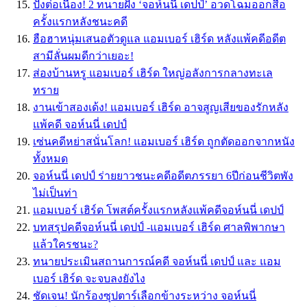
ปังต่อเนื่อง! 2 ทนายฝั่ง ‘จอห์นนี่ เดปป์’ อวดโฉมออกสื่อ
ครั้งแรกหลังชนะคดี
ฮือฮาหนุ่มเสนอตัวดูแล แอมเบอร์ เฮิร์ด หลังแพ้คดีอดีต
สามีลั่นผมดีกว่าเยอะ!
ส่องบ้านหรู แอมเบอร์ เฮิร์ด ใหญ่อลังการกลางทะเล
ทราย
งานเข้าสองเด้ง! แอมเบอร์ เฮิร์ด อาจสูญเสียของรักหลัง
แพ้คดี จอห์นนี่ เดปป์
เซ่นคดีหย่าสนั่นโลก! แอมเบอร์ เฮิร์ด ถูกตัดออกจากหนัง
ทั้งหมด
จอห์นนี่ เดปป์ ร่ายยาวชนะคดีอดีตภรรยา 6ปีก่อนชีวิตพัง
ไม่เป็นท่า
แอมเบอร์ เฮิร์ด โพสต์ครั้งแรกหลังแพ้คดีจอห์นนี่ เดปป์
บทสรุปคดีจอห์นนี่ เดปป์ -แอมเบอร์ เฮิร์ด ศาลพิพากษา
แล้วใครชนะ?
ทนายประเมินสถานการณ์คดี จอห์นนี่ เดปป์ และ แอม
เบอร์ เฮิร์ด จะจบลงยังไง
ชัดเจน! นักร้องซุปตาร์เลือกข้างระหว่าง จอห์นนี่