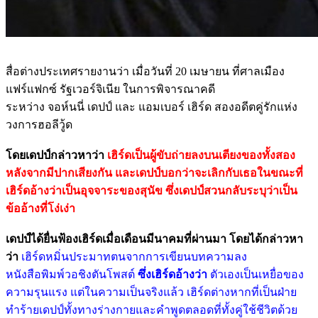
สื่อต่างประเทศรายงานว่า เมื่อวันที่ 20 เมษายน ที่ศาลเมือง
แฟร์แฟกซ์ รัฐเวอร์จิเนีย ในการพิจารณาคดี
ระหว่าง จอห์นนี่ เดปป์ และ แอมเบอร์ เฮิร์ด สองอดีตคู่รักแห่ง
วงการฮอลีวู้ด
โดยเดปป์กล่าวหาว่า
เฮิร์ดเป็นผู้ขับถ่ายลงบนเตียงของทั้งสอง
หลังจากมีปากเสียงกัน และเดปป์บอกว่าจะเลิกกับเธอในขณะที่
เฮิร์ดอ้างว่าเป็นอุจจาระของสุนัข ซึ่งเดปป์สวนกลับระบุว่าเป็น
ข้ออ้างที่โง่เง่า
เดปป์ได้ยื่นฟ้องเฮิร์ดเมื่อเดือนมีนาคมที่ผ่านมา โดยได้กล่าวหา
ว่า
เฮิร์ดหมิ่นประมาทตนจากการเขียนบทความลง
หนังสือพิมพ์วอชิงตันโพสต์
ซึ่งเฮิร์ดอ้างว่า
ตัวเองเป็นเหยื่อของ
ความรุนแรง แต่ในความเป็นจริงแล้ว เฮิร์ดต่างหากที่เป็นฝ่าย
ทำร้ายเดปป์ทั้งทางร่างกายและคำพูดตลอดที่ทั้งคู่ใช้ชีวิตด้วย