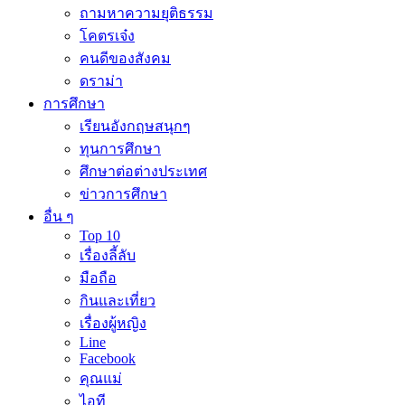
ถามหาความยุติธรรม
โคตรเจ๋ง
คนดีของสังคม
ดราม่า
การศึกษา
เรียนอังกฤษสนุกๆ
ทุนการศึกษา
ศึกษาต่อต่างประเทศ
ข่าวการศึกษา
อื่น ๆ
Top 10
เรื่องลี้ลับ
มือถือ
กินและเที่ยว
เรื่องผู้หญิง
Line
Facebook
คุณแม่
ไอที