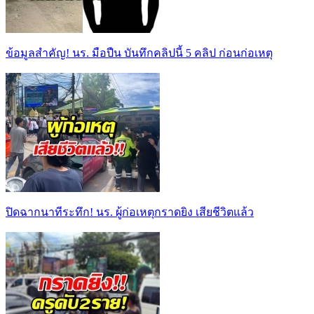
ข้อมูลสำคัญ! นร. มือปืน บันทึกคลิปนี้ 5 คลิป ก่อนก่อเหตุ
ปิดฉากนาทีระทึก! นร. ผู้ก่อเหตุกราดยิง เสียชีวิตแล้ว