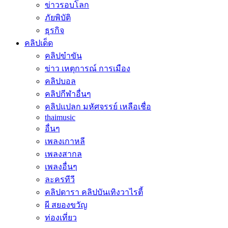
ข่าวรอบโลก
ภัยพิบัติ
ธุรกิจ
คลิปเด็ด
คลิปขำขัน
ข่าว เหตุการณ์ การเมือง
คลิปบอล
คลิปกีฬาอื่นๆ
คลิปแปลก มหัศจรรย์ เหลือเชื่อ
thaimusic
อื่นๆ
เพลงเกาหลี
เพลงสากล
เพลงอื่นๆ
ละครทีวี
คลิปดารา คลิปบันเทิงวาไรตี้
ผี สยองขวัญ
ท่องเที่ยว