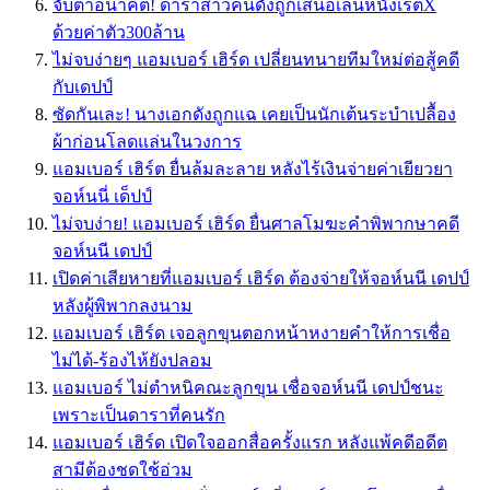
จับตาอนาคต! ดาราสาวคนดังถูกเสนอเล่นหนังเรตX
ด้วยค่าตัว300ล้าน
ไม่จบง่ายๆ แอมเบอร์ เฮิร์ด เปลี่ยนทนายทีมใหม่ต่อสู้คดี
กับเดปป์
ซัดกันเละ! นางเอกดังถูกแฉ เคยเป็นนักเต้นระบำเปลื้อง
ผ้าก่อนโลดแล่นในวงการ
แอมเบอร์ เฮิร์ต ยื่นล้มละลาย หลังไร้เงินจ่ายค่าเยียวยา
จอห์นนี่ เด็ปป์
ไม่จบง่าย! แอมเบอร์ เฮิร์ด ยื่นศาลโมฆะคำพิพากษาคดี
จอห์นนี เดปป์
เปิดค่าเสียหายที่แอมเบอร์ เฮิร์ด ต้องจ่ายให้จอห์นนี เดปป์
หลังผู้พิพากลงนาม
แอมเบอร์ เฮิร์ด เจอลูกขุนตอกหน้าหงายคำให้การเชื่อ
ไม่ได้-ร้องไห้ยังปลอม
แอมเบอร์ ไม่ตำหนิคณะลูกขุน เชื่อจอห์นนี เดปป์ชนะ
เพราะเป็นดาราที่คนรัก
แอมเบอร์ เฮิร์ด เปิดใจออกสื่อครั้งแรก หลังแพ้คดีอดีต
สามีต้องชดใช้อ่วม