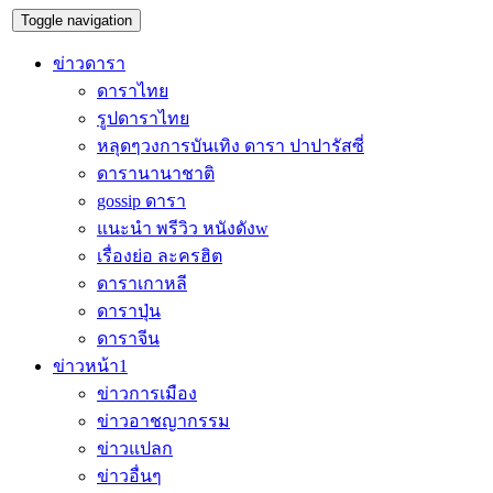
Toggle navigation
ข่าวดารา
ดาราไทย
รูปดาราไทย
หลุดๆวงการบันเทิง ดารา ปาปารัสซี่
ดารานานาชาติ
gossip ดารา
แนะนำ พรีวิว หนังดังw
เรื่องย่อ ละครฮิต
ดาราเกาหลี
ดาราปุ่น
ดาราจีน
ข่าวหน้า1
ข่าวการเมือง
ข่าวอาชญากรรม
ข่าวแปลก
ข่าวอื่นๆ