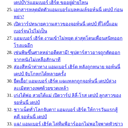
เดปป์VSแอมเบอร์ เฮิร์ด ขออยู่ฝ่ายไหน
เอกสารหลุดมัดตัวแอมเบอร์แบลคเมล์จอห์นนี่ เดปป์ ก่อน
หย่า?
เปิดวาร์ปทนายความสาวของจอห์นนี่ เดปป์ ที่ไล่บี้แอม
เบอร์จนไปไม่เป็น
แอมเบอร์ เฮิร์ด งานเข้าไม่หยุด ล่าสุดโดนเพื่อนสนิทออก
โรงเเฉอีก
เซ่นพิษขึ้นศาลหย่าอดีตสามี! ซุปตาร์สาวอาจถูกตัดออก
จากหนังไม่เหลือสักนาที
ส่องสีหน้าท่าทาง แอมเบอร์ เฮิร์ด หลังถูกทนาย จอห์นนี่
เดปป์ จับโกหกได้หลายครั้ง
ยืดเยื้อ! เเอมเบอร์ เฮิร์ด เเฉเเหลกถูกจอห์นนี่ เดปป์ล่วง
ละเมิดทางเพศด้วยขวดเหล้า
เก่งได้พ่อ สวยได้แม่ เปิดวาร์ป ลิลี่-โรส เดปป์ ลูกสาวของ
จอห์นนี่ เดปป์
ชาวเน็ตทั่วโลกจับตา! แอมเบอร์ เฮิร์ด ให้การวันแรกสู้
คดี จอห์นนี่ เดปป์
แฉ! แอมเบอร์ เฮิร์ด ไล่ทีมพีอาร์ออกไม่พอใจพาดหัวข่าว