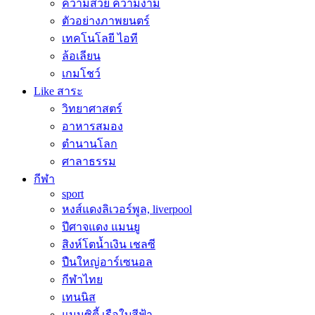
ความสวย ความงาม
ตัวอย่างภาพยนตร์
เทคโนโลยี ไอที
ล้อเลียน
เกมโชว์
Like สาระ
วิทยาศาสตร์
อาหารสมอง
ตำนานโลก
ศาลาธรรม
กีฬา
sport
หงส์แดงลิเวอร์พูล, liverpool
ปีศาจแดง แมนยู
สิงห์โตน้ำเงิน เชลซี
ปืนใหญ่อาร์เซนอล
กีฬาไทย
เทนนิส
แมนซิตี้ เรือใบสีฟ้า