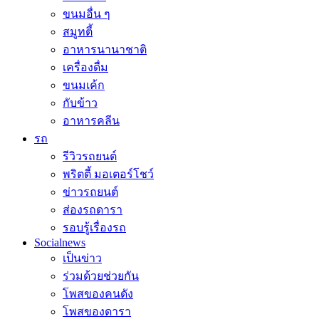
ขนมอื่น ๆ
สมูทตี้
อาหารนานาชาติ
เครื่องดื่ม
ขนมเค้ก
กับข้าว
อาหารคลีน
รถ
รีวิวรถยนต์
พริตตี้ มอเตอร์โชว์
ข่าวรถยนต์
ส่องรถดารา
รอบรู้เรื่องรถ
Socialnews
เป็นข่าว
ร่วมด้วยช่วยกัน
โพสของคนดัง
โพสของดารา