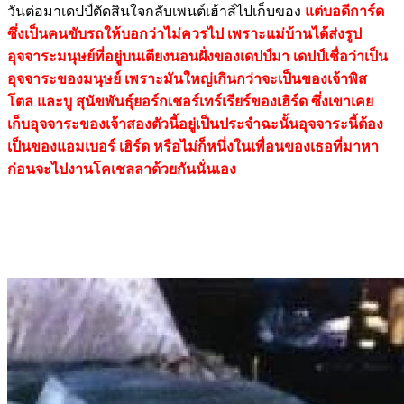
วันต่อมาเดปป์ตัดสินใจกลับเพนต์เฮ้าส์ไปเก็บของ
แต่บอดีการ์ด
ซึ่งเป็นคนขับรถให้บอกว่าไม่ควรไป เพราะแม่บ้านได้ส่งรูป
อุจจาระมนุษย์ที่อยู่บนเตียงนอนฝั่งของเดปป์มา เดปป์เชื่อว่าเป็น
อุจจาระของมนุษย์ เพราะมันใหญ่เกินกว่าจะเป็นของเจ้าพิส
โตล และบู สุนัขพันธุ์ยอร์กเชอร์เทร์เรียร์ของเฮิร์ด
ซึ่งเขาเคย
เก็บอุจจาระของเจ้าสองตัวนี้อยู่เป็นประจำฉะนั้นอุจจาระนี้ต้อง
เป็นของแอมเบอร์ เฮิร์ด หรือไม่ก็หนึ่งในเพื่อนของเธอที่มาหา
ก่อนจะไปงานโคเชลลาด้วยกันนั่นเอง