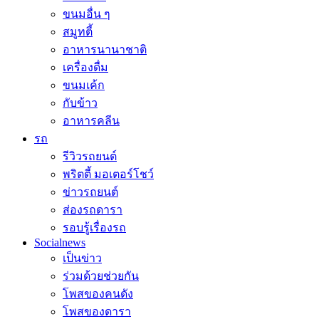
ขนมอื่น ๆ
สมูทตี้
อาหารนานาชาติ
เครื่องดื่ม
ขนมเค้ก
กับข้าว
อาหารคลีน
รถ
รีวิวรถยนต์
พริตตี้ มอเตอร์โชว์
ข่าวรถยนต์
ส่องรถดารา
รอบรู้เรื่องรถ
Socialnews
เป็นข่าว
ร่วมด้วยช่วยกัน
โพสของคนดัง
โพสของดารา