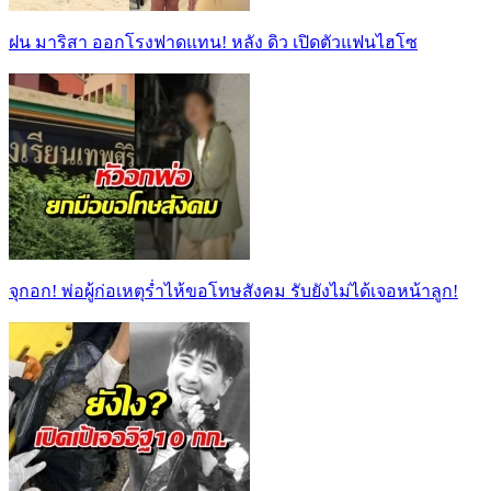
ฝน มาริสา ออกโรงฟาดแทน! หลัง ดิว เปิดตัวแฟนไฮโซ
จุกอก! พ่อผู้ก่อเหตุร่ำไห้ขอโทษสังคม รับยังไม่ได้เจอหน้าลูก!