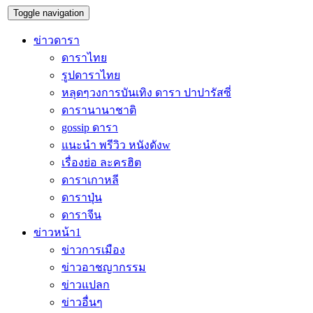
Toggle navigation
ข่าวดารา
ดาราไทย
รูปดาราไทย
หลุดๆวงการบันเทิง ดารา ปาปารัสซี่
ดารานานาชาติ
gossip ดารา
แนะนำ พรีวิว หนังดังw
เรื่องย่อ ละครฮิต
ดาราเกาหลี
ดาราปุ่น
ดาราจีน
ข่าวหน้า1
ข่าวการเมือง
ข่าวอาชญากรรม
ข่าวแปลก
ข่าวอื่นๆ