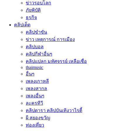
ข่าวรอบโลก
ภัยพิบัติ
ธุรกิจ
คลิปเด็ด
คลิปขำขัน
ข่าว เหตุการณ์ การเมือง
คลิปบอล
คลิปกีฬาอื่นๆ
คลิปแปลก มหัศจรรย์ เหลือเชื่อ
thaimusic
อื่นๆ
เพลงเกาหลี
เพลงสากล
เพลงอื่นๆ
ละครทีวี
คลิปดารา คลิปบันเทิงวาไรตี้
ผี สยองขวัญ
ท่องเที่ยว