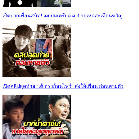
เปิดปากเพื่อนสนิท! เผยปมเครียด ม.3 ก่อเหตุสะเทือนขวัญ
เปิดคลิปสุดท้าย “เต้ ดราก้อนไฟว์” ส่งให้เพื่อน ก่อนหายตัว