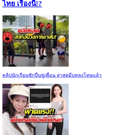
ไทย เรื่องนี้!?
คลิปนักเรียนชักปืนขู่เพื่อน ล่าสุดมีบทลงโทษแล้ว