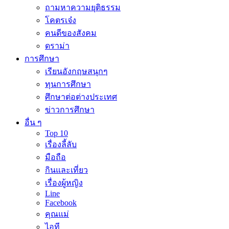
ถามหาความยุติธรรม
โคตรเจ๋ง
คนดีของสังคม
ดราม่า
การศึกษา
เรียนอังกฤษสนุกๆ
ทุนการศึกษา
ศึกษาต่อต่างประเทศ
ข่าวการศึกษา
อื่น ๆ
Top 10
เรื่องลี้ลับ
มือถือ
กินและเที่ยว
เรื่องผู้หญิง
Line
Facebook
คุณแม่
ไอที