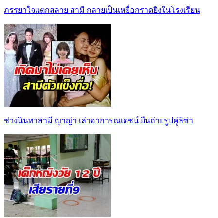
ภรรยาใจแตกสลาย สามี กลายเป็นเหยื่อกราดยิงในโรงเรียน
ช่วงนินทาสามี ญาญ่า เล่าอาการณเดชน์ ยืนถ่ายรูปคู่ลิซ่า