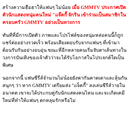
สร้างความฮือฮาให้แฟนๆ ไม่น้อย
เมื่อ GMMTV ประกาศเปิด
ตัวนักแสดงหนุ่มคนใหม่ "แจ๊คกี้ จักริน เข้าร่วมเป็นสมาชิกใน
ครอบครัว GMMTV อย่างเป็นทางการ
ทันทีที่มีการเปิดตัว ภาพและโปรไฟล์ของหนุ่มหล่อคนนี้ก็ถูก
แชร์ต่ออย่างรวดเร็ว พร้อมเสียงตอบรับจากแฟนๆ ที่เข้ามา
ต้อนรับกันอย่างอบอุ่น ขณะที่อีกหลายคนเริ่มจับตาเส้นทางใน
วงการบันเทิงของเจ้าตัวว่าจะได้รับโอกาสในโปรเจกต์ใดเป็น
พิเศษ
นอกจากนี้ แฟนซีรีส์จำนวนไม่น้อยยังพากันคาดเดาและลุ้นกัน
สนุกๆ ว่า หาก GMMTV เตรียมส่ง "แจ็คกี้" ลงเล่นซีรีส์วายใน
อนาคต เขาจะได้ประกบคู่กับนักแสดงคนไหน และจะเกิดเคมี
ใหม่ที่ทำให้แฟนๆ ตกหลุมรักหรือไม่