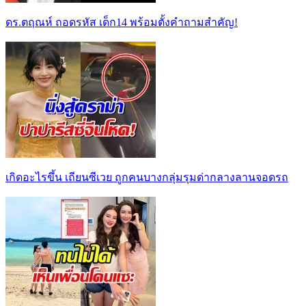
ดร.ตฤณห์ ถอดรหัส เด็ก14 พร้อมตั้งคำถามสำคัญ!
เกิดอะไรขึ้น เถียนซีเวย ถูกคนบางกลุ่มรุมด่ากลางลานจอดรถ