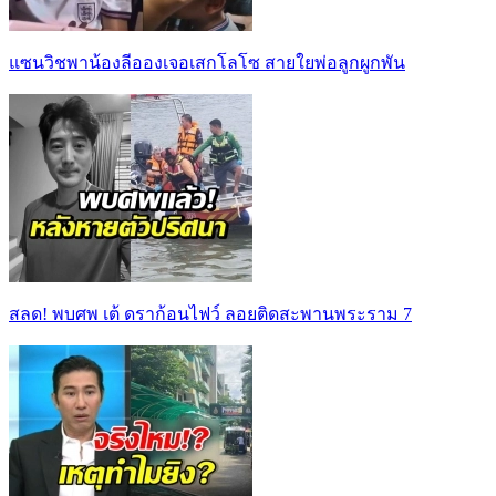
แซนวิชพาน้องลีอองเจอเสกโลโซ สายใยพ่อลูกผูกพัน
สลด! พบศพ เต้ ดราก้อนไฟว์ ลอยติดสะพานพระราม 7