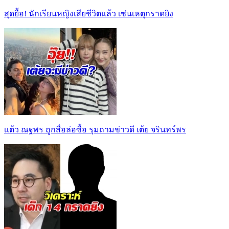
สุดยื้อ! นักเรียนหญิงเสียชีวิตแล้ว เซ่นเหตุกราดยิง
เเต้ว ณฐพร ถูกสื่อล่อซื้อ รุมถามข่าวดี เต้ย จรินทร์พร