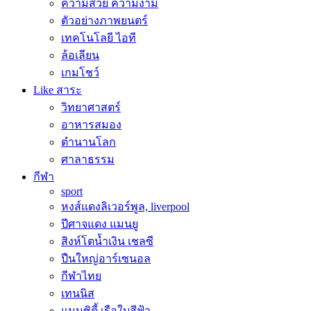
ความสวย ความงาม
ตัวอย่างภาพยนตร์
เทคโนโลยี ไอที
ล้อเลียน
เกมโชว์
Like สาระ
วิทยาศาสตร์
อาหารสมอง
ตำนานโลก
ศาลาธรรม
กีฬา
sport
หงส์แดงลิเวอร์พูล, liverpool
ปีศาจแดง แมนยู
สิงห์โตน้ำเงิน เชลซี
ปืนใหญ่อาร์เซนอล
กีฬาไทย
เทนนิส
แมนซิตี้ เรือใบสีฟ้า