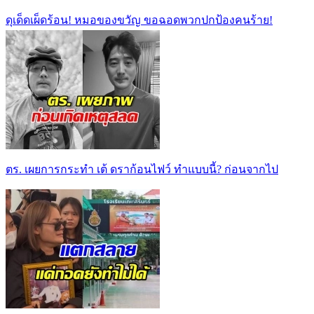
ดุเด็ดเผ็ดร้อน! หมอของขวัญ ขอฉอดพวกปกป้องคนร้าย!
ตร. เผยการกระทำ เต้ ดราก้อนไฟว์ ทำแบบนี้? ก่อนจากไป