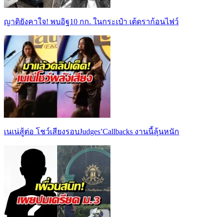
ญาติยังคาใจ! พบอิฐ10 กก. ในกระเป๋า เต้ดราก้อนไฟว์
เนเน่สู้ต่อ โชว์เสียงรอบJudges’Callbacks งานนี้ลุ้นหนัก