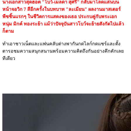
นางเอกสาวสุดฮอต "โบว์-เมลดา สุศรี" กลับมาโลดแล่นบน
หน้าจอวิก 7 สีอีกครั้งในบทบาท "ละเมียน" ผลงานมาสเตอร์
พีซชิ้นแรกๆ ในชีวิตการแสดงของเธอ ประกบคู่กับพระเอก
หนุ่ม มิกค์ ทองระย้า แม้ว่าปัจจุบันสาวโบว์จะย้ายสังกัดไปแล้ว
ก็ตาม
ทำเอาชาวเน็ตและแฟนคลับต่างพากันกดไลก์กดแชร์และตั้ง
ตารอชมความสนุกสนานพร้อมความคิดถึงกันอย่างคึกคักเลย
ทีเดียว