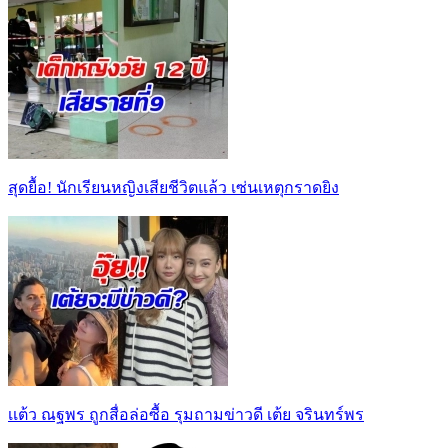
สุดยื้อ! นักเรียนหญิงเสียชีวิตแล้ว เซ่นเหตุกราดยิง
เเต้ว ณฐพร ถูกสื่อล่อซื้อ รุมถามข่าวดี เต้ย จรินทร์พร