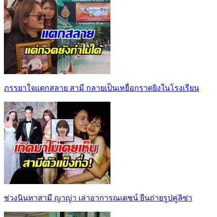
ภรรยาใจแตกสลาย สามี กลายเป็นเหยื่อกราดยิงในโรงเรียน
ช่วงนินทาสามี ญาญ่า เล่าอาการณเดชน์ ยืนถ่ายรูปคู่ลิซ่า