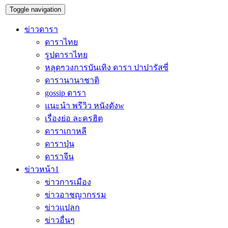
Toggle navigation
ข่าวดารา
ดาราไทย
รูปดาราไทย
หลุดๆวงการบันเทิง ดารา ปาปารัสซี่
ดารานานาชาติ
gossip ดารา
แนะนำ พรีวิว หนังดังw
เรื่องย่อ ละครฮิต
ดาราเกาหลี
ดาราปุ่น
ดาราจีน
ข่าวหน้า1
ข่าวการเมือง
ข่าวอาชญากรรม
ข่าวแปลก
ข่าวอื่นๆ