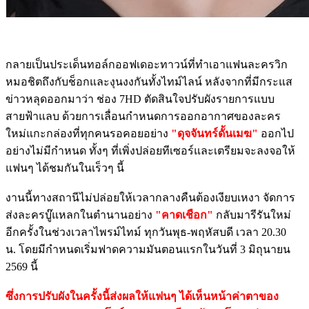
กลายเป็นประเด็นทอล์กออฟเดอะทาวน์ที่ทำเอาแฟนละครวิก
หมอชิตถึงกับช็อกและงุนงงกันทั้งไทม์ไลน์ หลังจากที่มีกระแส
ข่าวหลุดออกมาว่า ช่อง 7HD ตัดสินใจปรับผังรายการแบบ
สายฟ้าแลบ ด้วยการเลื่อนกำหนดการออกอากาศของละคร
ใหม่แกะกล่องที่ทุกคนรอคอยอย่าง
"ดุจจันทร์ดั้นเมฆ"
ออกไป
อย่างไม่มีกำหนด ทั้งๆ ที่เพิ่งปล่อยทีเซอร์และเตรียมจะลงจอให้
แฟนๆ ได้ชมกันในเร็วๆ นี้
งานนี้ทางสถานีไม่ปล่อยให้เวลากลางคืนต้องเงียบเหงา จัดการ
ส่งละครบู๊แหลกในตำนานอย่าง
"คาดเชือก"
กลับมารีรันใหม่
อีกครั้งในช่วงเวลาไพรม์ไทม์ ทุกวันพุธ-พฤหัสบดี เวลา 20.30
น. โดยมีกำหนดเริ่มฟาดความมันตอนแรกในวันที่ 3 มิถุนายน
2569 นี้
ซึ่งการปรับผังในครั้งนี้ส่งผลให้แฟนๆ ได้เห็นหน้าค่าตาของ