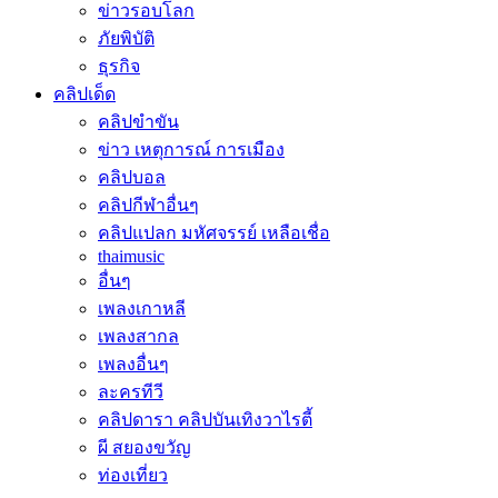
ข่าวรอบโลก
ภัยพิบัติ
ธุรกิจ
คลิปเด็ด
คลิปขำขัน
ข่าว เหตุการณ์ การเมือง
คลิปบอล
คลิปกีฬาอื่นๆ
คลิปแปลก มหัศจรรย์ เหลือเชื่อ
thaimusic
อื่นๆ
เพลงเกาหลี
เพลงสากล
เพลงอื่นๆ
ละครทีวี
คลิปดารา คลิปบันเทิงวาไรตี้
ผี สยองขวัญ
ท่องเที่ยว