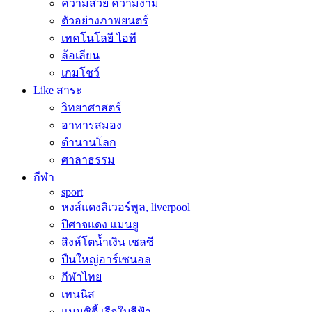
ความสวย ความงาม
ตัวอย่างภาพยนตร์
เทคโนโลยี ไอที
ล้อเลียน
เกมโชว์
Like สาระ
วิทยาศาสตร์
อาหารสมอง
ตำนานโลก
ศาลาธรรม
กีฬา
sport
หงส์แดงลิเวอร์พูล, liverpool
ปีศาจแดง แมนยู
สิงห์โตน้ำเงิน เชลซี
ปืนใหญ่อาร์เซนอล
กีฬาไทย
เทนนิส
แมนซิตี้ เรือใบสีฟ้า