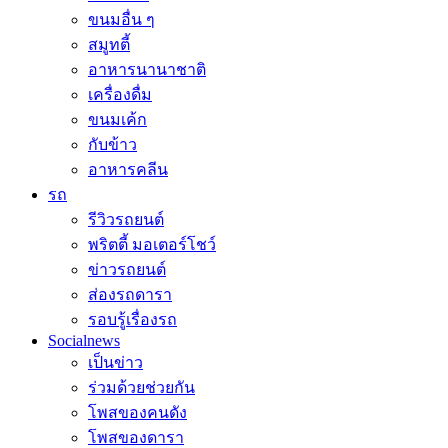
ขนมอื่น ๆ
สมูทตี้
อาหารนานาชาติ
เครื่องดื่ม
ขนมเค้ก
กับข้าว
อาหารคลีน
รถ
รีวิวรถยนต์
พริตตี้ มอเตอร์โชว์
ข่าวรถยนต์
ส่องรถดารา
รอบรู้เรื่องรถ
Socialnews
เป็นข่าว
ร่วมด้วยช่วยกัน
โพสของคนดัง
โพสของดารา