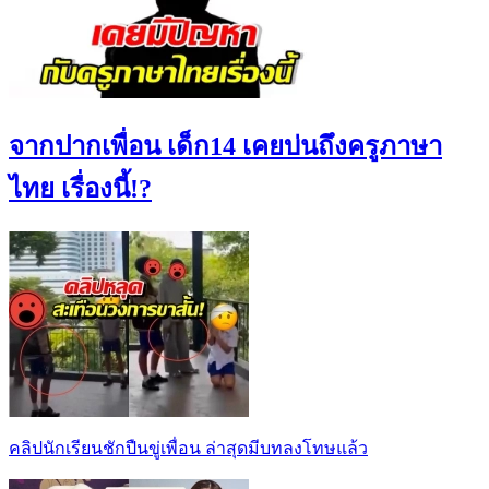
จากปากเพื่อน เด็ก14 เคยบ่นถึงครูภาษา
ไทย เรื่องนี้!?
คลิปนักเรียนชักปืนขู่เพื่อน ล่าสุดมีบทลงโทษแล้ว