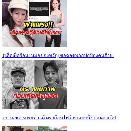
ดุเด็ดเผ็ดร้อน! หมอของขวัญ ขอฉอดพวกปกป้องคนร้าย!
ตร. เผยการกระทำ เต้ ดราก้อนไฟว์ ทำแบบนี้? ก่อนจากไป