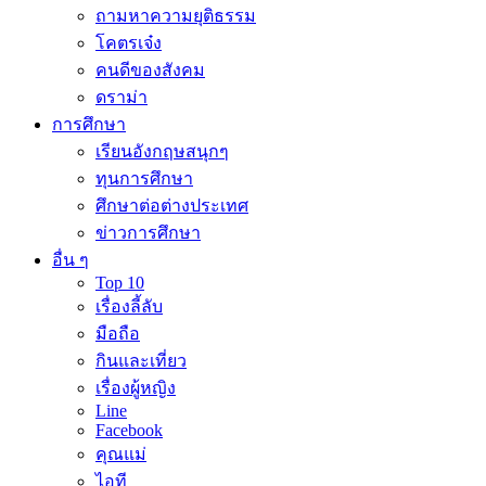
ถามหาความยุติธรรม
โคตรเจ๋ง
คนดีของสังคม
ดราม่า
การศึกษา
เรียนอังกฤษสนุกๆ
ทุนการศึกษา
ศึกษาต่อต่างประเทศ
ข่าวการศึกษา
อื่น ๆ
Top 10
เรื่องลี้ลับ
มือถือ
กินและเที่ยว
เรื่องผู้หญิง
Line
Facebook
คุณแม่
ไอที