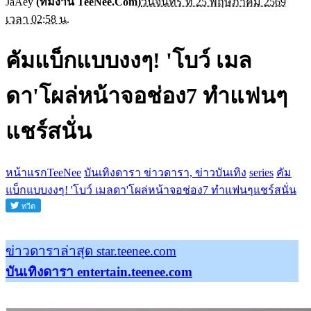
JaAey
(ทีมงาน TeeNee.Com)
วันจันทร์ ที่ 25 พฤษภาคม 2569
เวลา 02:58 น.
คัมแบ็กแบบงงๆ! 'โบว์ เมล
ดา'โผล่หน้าจอช่อง7 ทำแฟนๆ
แชร์สนั่น
หน้าแรกTeeNee
บันเทิงดารา ข่าวดารา, ข่าวบันเทิง
series
คัม
แบ็กแบบงงๆ! 'โบว์ เมลดา'โผล่หน้าจอช่อง7 ทำแฟนๆแชร์สนั่น
ข่าวดาราล่าสุด star.teenee.com
บันเทิงดารา entertain.teenee.com