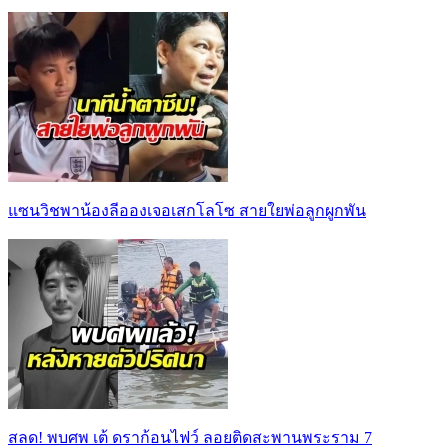
แซนวิชพาน้องลีอองเจอเสกโลโซ สายใยพ่อลูกผูกพัน
สลด! พบศพ เต้ ดราก้อนไฟว์ ลอยติดสะพานพระราม 7