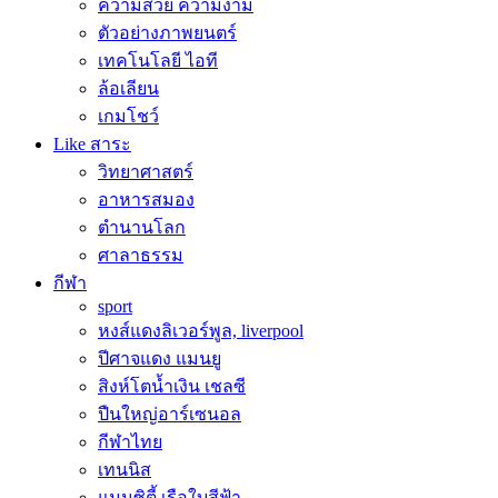
ความสวย ความงาม
ตัวอย่างภาพยนตร์
เทคโนโลยี ไอที
ล้อเลียน
เกมโชว์
Like สาระ
วิทยาศาสตร์
อาหารสมอง
ตำนานโลก
ศาลาธรรม
กีฬา
sport
หงส์แดงลิเวอร์พูล, liverpool
ปีศาจแดง แมนยู
สิงห์โตน้ำเงิน เชลซี
ปืนใหญ่อาร์เซนอล
กีฬาไทย
เทนนิส
แมนซิตี้ เรือใบสีฟ้า