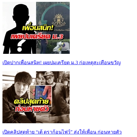
เปิดปากเพื่อนสนิท! เผยปมเครียด ม.3 ก่อเหตุสะเทือนขวัญ
เปิดคลิปสุดท้าย “เต้ ดราก้อนไฟว์” ส่งให้เพื่อน ก่อนหายตัว