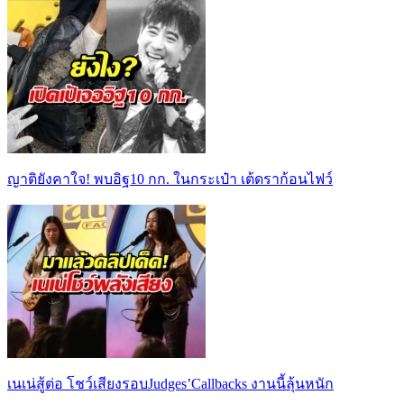
ญาติยังคาใจ! พบอิฐ10 กก. ในกระเป๋า เต้ดราก้อนไฟว์
เนเน่สู้ต่อ โชว์เสียงรอบJudges’Callbacks งานนี้ลุ้นหนัก