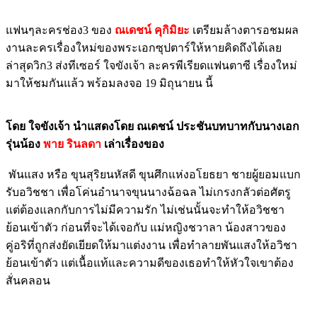
แฟนๆละครช่อง3 ของ
ณเดชน์ คุกิมิยะ
เตรียมล้างตารอชมผล
งานละครเรื่องใหม่ของพระเอกซุปตาร์ให้หายคิดถึงได้เลย
ล่าสุดวิก3 ส่งทีเซอร์ ใจขังเจ้า ละครพีเรียดแฟนตาซี เรื่องใหม่
มาให้ชมกันแล้ว พร้อมลงจอ 19 มิถุนายน นี้
โดย ใจขังเจ้า นำแสดงโดย ณเดชน์ ประชันบทบาทกับนางเอก
รุ่นน้อง
พาย รินลดา
เล่าเรื่องของ
พันแสง หรือ ขุนสุริยนหัสดี ขุนศึกแห่งอโยธยา ชายผู้ยอมแบก
รับอวิชชา เพื่อโค่นอำนาจขุนนางฉ้อฉล ไม่เกรงกลัวต่อศัตรู
แต่ต้องแลกกับการไม่มีความรัก ไม่เช่นนั้นจะทำให้อวิชชา
ย้อนเข้าตัว ก่อนที่จะได้เจอกับ แม่หญิงชวาลา น้องสาวของ
คู่อริที่ถูกส่งยัดเยียดให้มาแต่งงาน เพื่อทำลายพันแสงให้อวิชา
ย้อนเข้าตัว แต่เนื้อแท้และความดีของเธอทำให้หัวใจเขาต้อง
สั่นคลอน