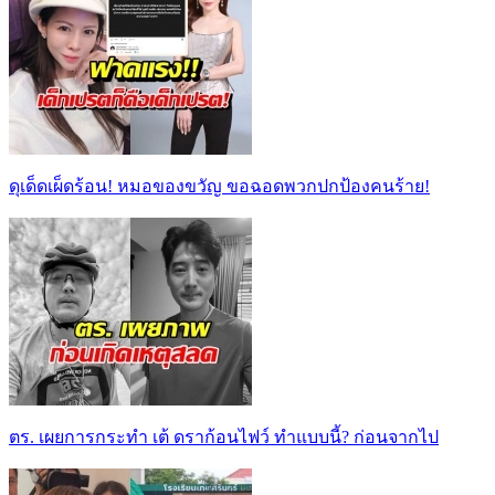
ดุเด็ดเผ็ดร้อน! หมอของขวัญ ขอฉอดพวกปกป้องคนร้าย!
ตร. เผยการกระทำ เต้ ดราก้อนไฟว์ ทำแบบนี้? ก่อนจากไป