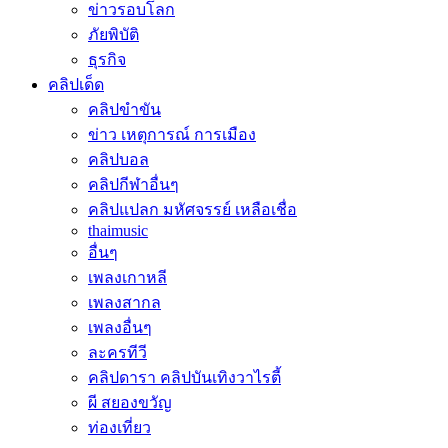
ข่าวรอบโลก
ภัยพิบัติ
ธุรกิจ
คลิปเด็ด
คลิปขำขัน
ข่าว เหตุการณ์ การเมือง
คลิปบอล
คลิปกีฬาอื่นๆ
คลิปแปลก มหัศจรรย์ เหลือเชื่อ
thaimusic
อื่นๆ
เพลงเกาหลี
เพลงสากล
เพลงอื่นๆ
ละครทีวี
คลิปดารา คลิปบันเทิงวาไรตี้
ผี สยองขวัญ
ท่องเที่ยว