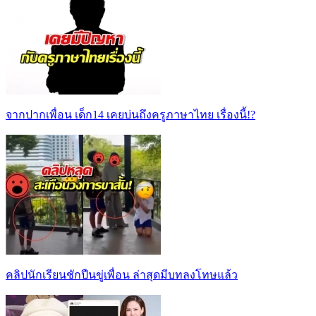
จากปากเพื่อน เด็ก14 เคยบ่นถึงครูภาษาไทย เรื่องนี้!?
คลิปนักเรียนชักปืนขู่เพื่อน ล่าสุดมีบทลงโทษแล้ว