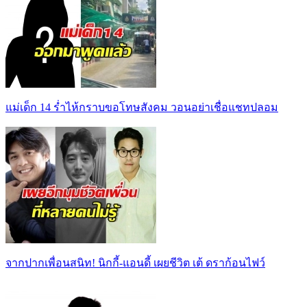
แม่เด็ก 14 ร่ำไห้กราบขอโทษสังคม วอนอย่าเชื่อแชทปลอม
จากปากเพื่อนสนิท! นิกกี้-แอนดี้ เผยชีวิต เต้ ดราก้อนไฟว์