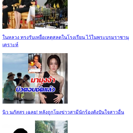
ในหลวง ทรงรับเหยื่อเหตุสลดในโรงเรียน ไว้ในพระบรมราชานุ
เคราะห์
นิว นภัสสร เฉลย! หลังถูกโยงข่าวสามีนักร้องดังปันใจสาวอื่น