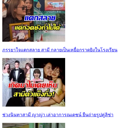
ภรรยาใจแตกสลาย สามี กลายเป็นเหยื่อกราดยิงในโรงเรียน
ช่วงนินทาสามี ญาญ่า เล่าอาการณเดชน์ ยืนถ่ายรูปคู่ลิซ่า