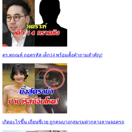
ดร.ตฤณห์ ถอดรหัส เด็ก14 พร้อมตั้งคำถามสำคัญ!
เกิดอะไรขึ้น เถียนซีเวย ถูกคนบางกลุ่มรุมด่ากลางลานจอดรถ