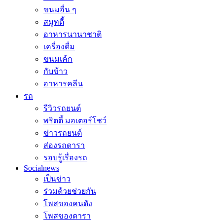
ขนมอื่น ๆ
สมูทตี้
อาหารนานาชาติ
เครื่องดื่ม
ขนมเค้ก
กับข้าว
อาหารคลีน
รถ
รีวิวรถยนต์
พริตตี้ มอเตอร์โชว์
ข่าวรถยนต์
ส่องรถดารา
รอบรู้เรื่องรถ
Socialnews
เป็นข่าว
ร่วมด้วยช่วยกัน
โพสของคนดัง
โพสของดารา