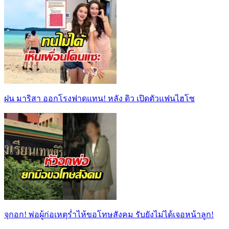
ฝน มาริสา ออกโรงฟาดแทน! หลัง ดิว เปิดตัวแฟนไฮโซ
จุกอก! พ่อผู้ก่อเหตุร่ำไห้ขอโทษสังคม รับยังไม่ได้เจอหน้าลูก!