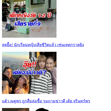
สุดยื้อ! นักเรียนหญิงเสียชีวิตแล้ว เซ่นเหตุกราดยิง
เเต้ว ณฐพร ถูกสื่อล่อซื้อ รุมถามข่าวดี เต้ย จรินทร์พร