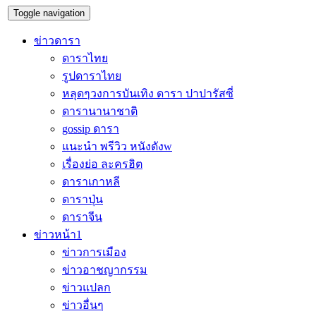
Toggle navigation
ข่าวดารา
ดาราไทย
รูปดาราไทย
หลุดๆวงการบันเทิง ดารา ปาปารัสซี่
ดารานานาชาติ
gossip ดารา
แนะนำ พรีวิว หนังดังw
เรื่องย่อ ละครฮิต
ดาราเกาหลี
ดาราปุ่น
ดาราจีน
ข่าวหน้า1
ข่าวการเมือง
ข่าวอาชญากรรม
ข่าวแปลก
ข่าวอื่นๆ