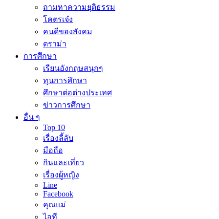
ถามหาความยุติธรรม
โคตรเจ๋ง
คนดีของสังคม
ดราม่า
การศึกษา
เรียนอังกฤษสนุกๆ
ทุนการศึกษา
ศึกษาต่อต่างประเทศ
ข่าวการศึกษา
อื่น ๆ
Top 10
เรื่องลี้ลับ
มือถือ
กินและเที่ยว
เรื่องผู้หญิง
Line
Facebook
คุณแม่
ไอที