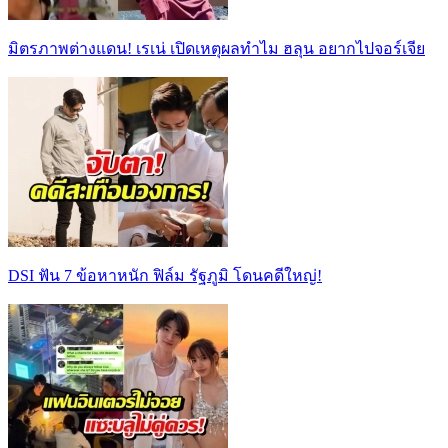
มิตรภาพต่างแดน! เรเน่ เปิดเหตุผลทำไม ฮลุน อยากไปจอร์เจีย
DSI ฟัน 7 ข้อหาหนัก ฟิล์ม รัฐภูมิ โดนคดีใหญ่!