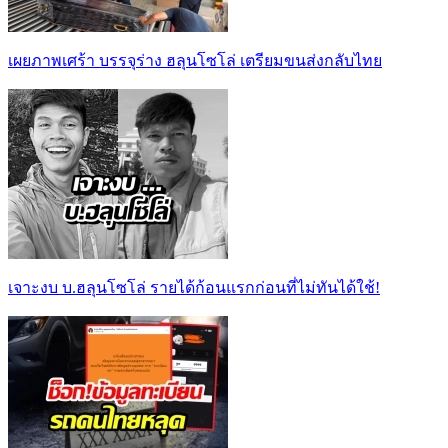
เผยภาพเศร้า บรรจุร่าง ฮลุนโซโล่ เตรียมขนส่งกลับไทย
เจาะงบ บ.ฮลุนโซโล่ รายได้ก้อนแรกก่อนที่ไม่ทันได้ใช้!