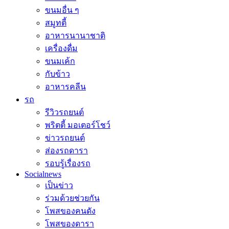
ขนมอื่น ๆ
สมูทตี้
อาหารนานาชาติ
เครื่องดื่ม
ขนมเค้ก
กับข้าว
อาหารคลีน
รถ
รีวิวรถยนต์
พริตตี้ มอเตอร์โชว์
ข่าวรถยนต์
ส่องรถดารา
รอบรู้เรื่องรถ
Socialnews
เป็นข่าว
ร่วมด้วยช่วยกัน
โพสของคนดัง
โพสของดารา