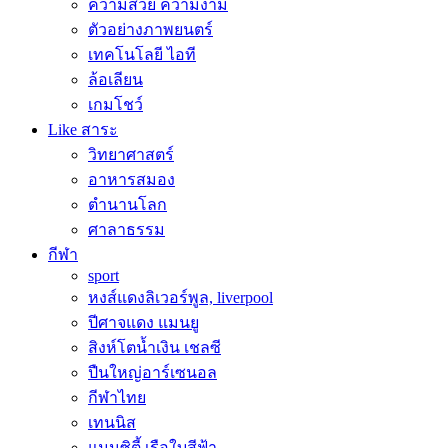
ความสวย ความงาม
ตัวอย่างภาพยนตร์
เทคโนโลยี ไอที
ล้อเลียน
เกมโชว์
Like สาระ
วิทยาศาสตร์
อาหารสมอง
ตำนานโลก
ศาลาธรรม
กีฬา
sport
หงส์แดงลิเวอร์พูล, liverpool
ปีศาจแดง แมนยู
สิงห์โตน้ำเงิน เชลซี
ปืนใหญ่อาร์เซนอล
กีฬาไทย
เทนนิส
แมนซิตี้ เรือใบสีฟ้า