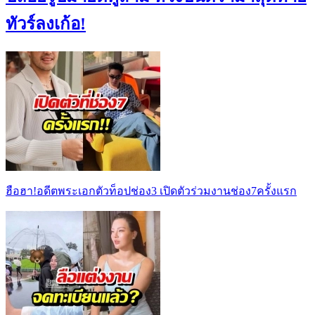
ทัวร์ลงเก้อ!
ฮือฮา!อดีตพระเอกตัวท็อปช่อง3 เปิดตัวร่วมงานช่อง7ครั้งแรก