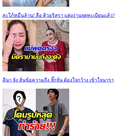
สะใภ้หมื่นล้าน! ลือ ดิวอริสรา แต่งงานจดทะเบียนแล้ว?
ลีน่า จัง ลั่นข้อความถึง จั๊กจั่น ต้องใจกว้าง เข้าใจนารา