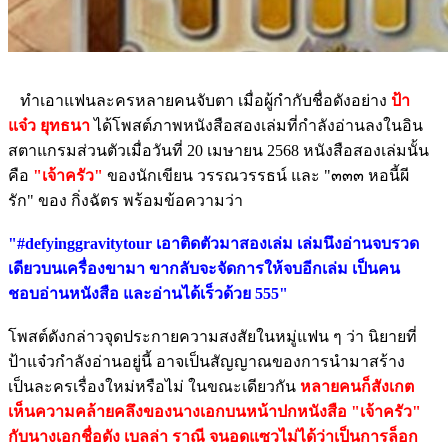
ทำเอาแฟนละครหลายคนจับตา เมื่อผู้กำกับชื่อดังอย่าง
ป้า
แจ๋ว ยุทธนา
ได้โพสต์ภาพหนังสือสองเล่มที่กำลังอ่านลงในอิน
สตาแกรมส่วนตัวเมื่อวันที่ 20 เมษายน 2568 หนังสือสองเล่มนั้น
คือ
"เจ้าครัว"
ของนักเขียน วรรณวรรธน์ และ "๓๓๓ หอนี้ผี
รัก" ของ กิ่งฉัตร พร้อมข้อความว่า
"#defyinggravitytour เอาติดตัวมาสองเล่ม เล่มนึงอ่านจบรวด
เดียวบนเครื่องขามา ขากลับจะจัดการให้จบอีกเล่ม เป็นคน
ชอบอ่านหนังสือ และอ่านได้เร็วด้วย 555"
โพสต์ดังกล่าวจุดประกายความสงสัยในหมู่แฟน ๆ ว่า นิยายที่
ป้าแจ๋วกำลังอ่านอยู่นี้ อาจเป็นสัญญาณของการนำมาสร้าง
เป็นละครเรื่องใหม่หรือไม่ ในขณะเดียวกัน
หลายคนก็สังเกต
เห็นความคล้ายคลึงของนางเอกบนหน้าปกหนังสือ "เจ้าครัว"
กับนางเอกชื่อดัง เบลล่า ราณี จนอดแซวไม่ได้ว่าเป็นการล็อก