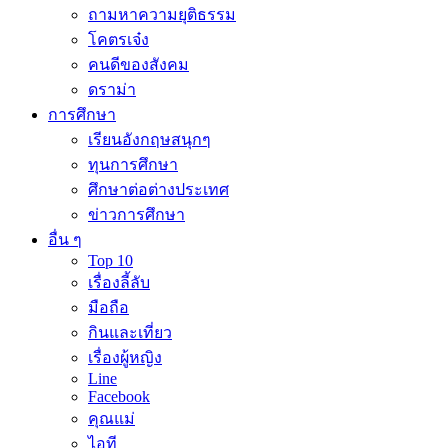
ถามหาความยุติธรรม
โคตรเจ๋ง
คนดีของสังคม
ดราม่า
การศึกษา
เรียนอังกฤษสนุกๆ
ทุนการศึกษา
ศึกษาต่อต่างประเทศ
ข่าวการศึกษา
อื่น ๆ
Top 10
เรื่องลี้ลับ
มือถือ
กินและเที่ยว
เรื่องผู้หญิง
Line
Facebook
คุณแม่
ไอที