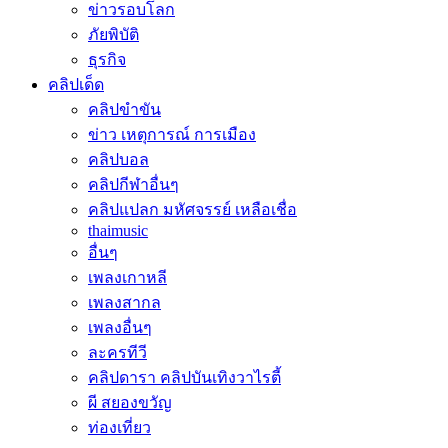
ข่าวรอบโลก
ภัยพิบัติ
ธุรกิจ
คลิปเด็ด
คลิปขำขัน
ข่าว เหตุการณ์ การเมือง
คลิปบอล
คลิปกีฬาอื่นๆ
คลิปแปลก มหัศจรรย์ เหลือเชื่อ
thaimusic
อื่นๆ
เพลงเกาหลี
เพลงสากล
เพลงอื่นๆ
ละครทีวี
คลิปดารา คลิปบันเทิงวาไรตี้
ผี สยองขวัญ
ท่องเที่ยว