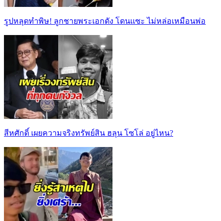
รูปหลุดทำพิษ! ลูกชายพระเอกดัง โดนเเซะ ไม่หล่อเหมือนพ่อ
สีหศักดิ์ เผยความจริงทรัพย์สิน ฮลุน โซโล่ อยู่ไหน?