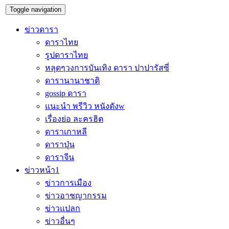
Toggle navigation
ข่าวดารา
ดาราไทย
รูปดาราไทย
หลุดๆวงการบันเทิง ดารา ปาปารัสซี่
ดารานานาชาติ
gossip ดารา
แนะนำ พรีวิว หนังดังw
เรื่องย่อ ละครฮิต
ดาราเกาหลี
ดาราปุ่น
ดาราจีน
ข่าวหน้า1
ข่าวการเมือง
ข่าวอาชญากรรม
ข่าวแปลก
ข่าวอื่นๆ