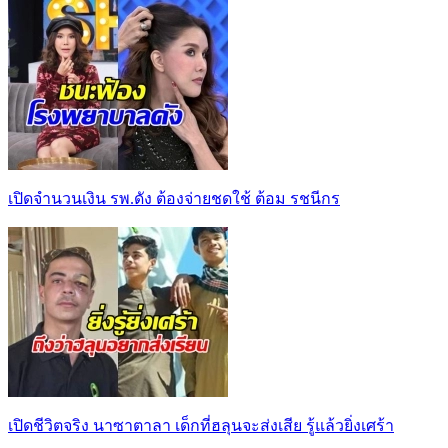
เปิดจำนวนเงิน รพ.ดัง ต้องจ่ายชดใช้ ต้อม รชนีกร
เปิดชีวิตจริง นาซาตาลา เด็กที่ฮลุนจะส่งเสีย รู้แล้วยิ่งเศร้า