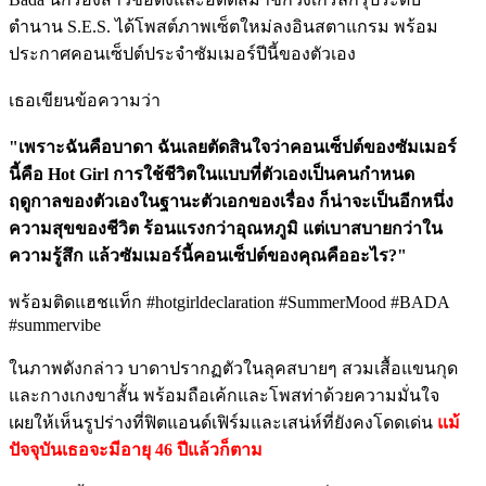
ตำนาน S.E.S. ได้โพสต์ภาพเซ็ตใหม่ลงอินสตาแกรม พร้อม
ประกาศคอนเซ็ปต์ประจำซัมเมอร์ปีนี้ของตัวเอง
เธอเขียนข้อความว่า
"เพราะฉันคือบาดา ฉันเลยตัดสินใจว่าคอนเซ็ปต์ของซัมเมอร์
นี้คือ Hot Girl การใช้ชีวิตในแบบที่ตัวเองเป็นคนกำหนด
ฤดูกาลของตัวเองในฐานะตัวเอกของเรื่อง ก็น่าจะเป็นอีกหนึ่ง
ความสุขของชีวิต ร้อนแรงกว่าอุณหภูมิ แต่เบาสบายกว่าใน
ความรู้สึก แล้วซัมเมอร์นี้คอนเซ็ปต์ของคุณคืออะไร?"
พร้อมติดแฮชแท็ก #hotgirldeclaration #SummerMood #BADA
#summervibe
ในภาพดังกล่าว บาดาปรากฏตัวในลุคสบายๆ สวมเสื้อแขนกุด
และกางเกงขาสั้น พร้อมถือเค้กและโพสท่าด้วยความมั่นใจ
เผยให้เห็นรูปร่างที่ฟิตแอนด์เฟิร์มและเสน่ห์ที่ยังคงโดดเด่น
แม้
ปัจจุบันเธอจะมีอายุ 46 ปีแล้วก็ตาม