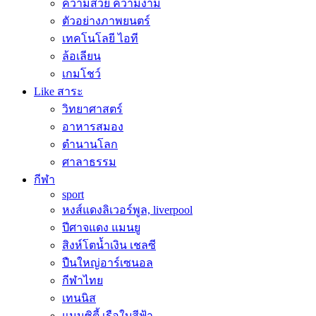
ความสวย ความงาม
ตัวอย่างภาพยนตร์
เทคโนโลยี ไอที
ล้อเลียน
เกมโชว์
Like สาระ
วิทยาศาสตร์
อาหารสมอง
ตำนานโลก
ศาลาธรรม
กีฬา
sport
หงส์แดงลิเวอร์พูล, liverpool
ปีศาจแดง แมนยู
สิงห์โตน้ำเงิน เชลซี
ปืนใหญ่อาร์เซนอล
กีฬาไทย
เทนนิส
แมนซิตี้ เรือใบสีฟ้า