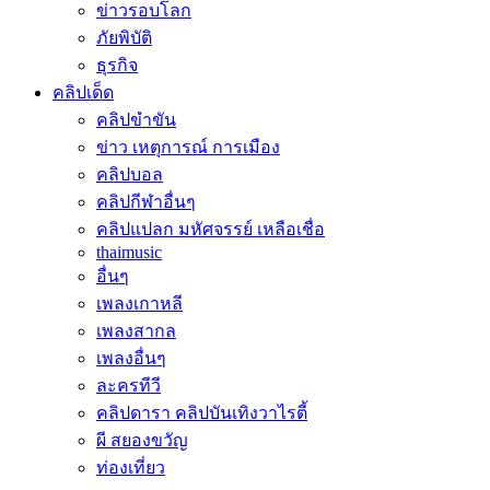
ข่าวรอบโลก
ภัยพิบัติ
ธุรกิจ
คลิปเด็ด
คลิปขำขัน
ข่าว เหตุการณ์ การเมือง
คลิปบอล
คลิปกีฬาอื่นๆ
คลิปแปลก มหัศจรรย์ เหลือเชื่อ
thaimusic
อื่นๆ
เพลงเกาหลี
เพลงสากล
เพลงอื่นๆ
ละครทีวี
คลิปดารา คลิปบันเทิงวาไรตี้
ผี สยองขวัญ
ท่องเที่ยว