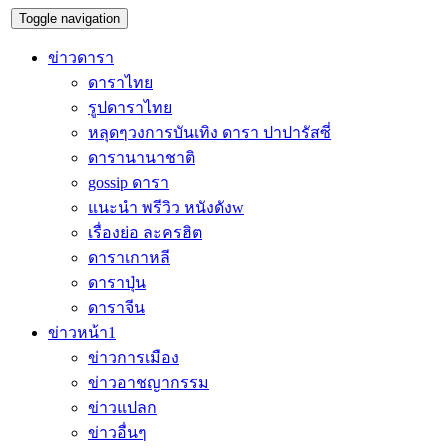
Toggle navigation
ข่าวดารา
ดาราไทย
รูปดาราไทย
หลุดๆวงการบันเทิง ดารา ปาปารัสซี่
ดารานานาชาติ
gossip ดารา
แนะนำ พรีวิว หนังดังw
เรื่องย่อ ละครฮิต
ดาราเกาหลี
ดาราปุ่น
ดาราจีน
ข่าวหน้า1
ข่าวการเมือง
ข่าวอาชญากรรม
ข่าวแปลก
ข่าวอื่นๆ