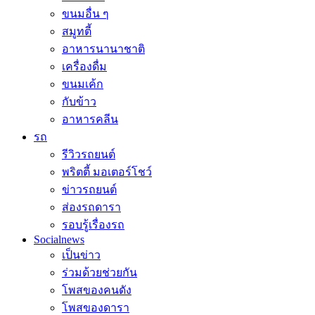
ขนมอื่น ๆ
สมูทตี้
อาหารนานาชาติ
เครื่องดื่ม
ขนมเค้ก
กับข้าว
อาหารคลีน
รถ
รีวิวรถยนต์
พริตตี้ มอเตอร์โชว์
ข่าวรถยนต์
ส่องรถดารา
รอบรู้เรื่องรถ
Socialnews
เป็นข่าว
ร่วมด้วยช่วยกัน
โพสของคนดัง
โพสของดารา