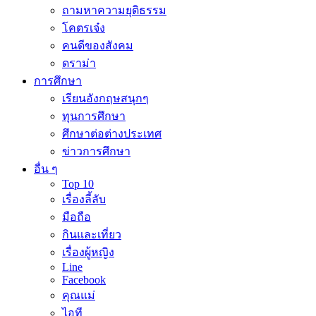
ถามหาความยุติธรรม
โคตรเจ๋ง
คนดีของสังคม
ดราม่า
การศึกษา
เรียนอังกฤษสนุกๆ
ทุนการศึกษา
ศึกษาต่อต่างประเทศ
ข่าวการศึกษา
อื่น ๆ
Top 10
เรื่องลี้ลับ
มือถือ
กินและเที่ยว
เรื่องผู้หญิง
Line
Facebook
คุณแม่
ไอที