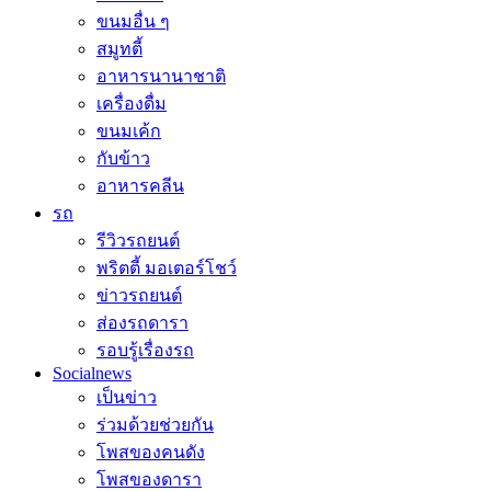
ขนมอื่น ๆ
สมูทตี้
อาหารนานาชาติ
เครื่องดื่ม
ขนมเค้ก
กับข้าว
อาหารคลีน
รถ
รีวิวรถยนต์
พริตตี้ มอเตอร์โชว์
ข่าวรถยนต์
ส่องรถดารา
รอบรู้เรื่องรถ
Socialnews
เป็นข่าว
ร่วมด้วยช่วยกัน
โพสของคนดัง
โพสของดารา