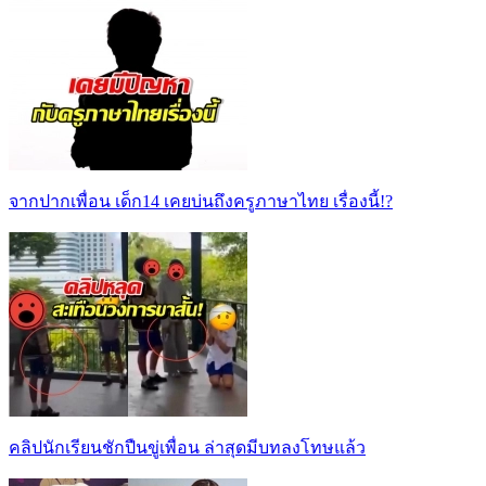
จากปากเพื่อน เด็ก14 เคยบ่นถึงครูภาษาไทย เรื่องนี้!?
คลิปนักเรียนชักปืนขู่เพื่อน ล่าสุดมีบทลงโทษแล้ว