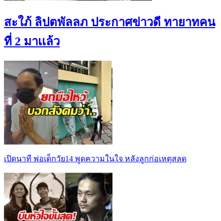
สะใภ้ ลิปตพัลลภ ประกาศข่าวดี ทายาทคน
ที่ 2 มาเเล้ว
เปิดนาที พ่อเด็กวัย14 พูดความในใจ หลังลูกก่อเหตุสลด