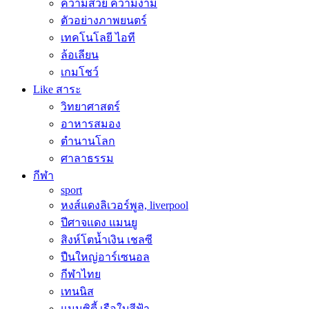
ความสวย ความงาม
ตัวอย่างภาพยนตร์
เทคโนโลยี ไอที
ล้อเลียน
เกมโชว์
Like สาระ
วิทยาศาสตร์
อาหารสมอง
ตำนานโลก
ศาลาธรรม
กีฬา
sport
หงส์แดงลิเวอร์พูล, liverpool
ปีศาจแดง แมนยู
สิงห์โตน้ำเงิน เชลซี
ปืนใหญ่อาร์เซนอล
กีฬาไทย
เทนนิส
แมนซิตี้ เรือใบสีฟ้า