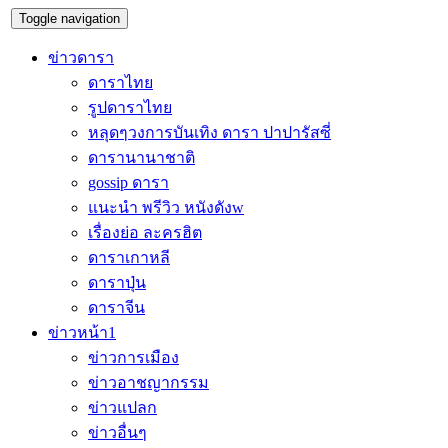
Toggle navigation
ข่าวดารา
ดาราไทย
รูปดาราไทย
หลุดๆวงการบันเทิง ดารา ปาปารัสซี่
ดารานานาชาติ
gossip ดารา
แนะนำ พรีวิว หนังดังw
เรื่องย่อ ละครฮิต
ดาราเกาหลี
ดาราปุ่น
ดาราจีน
ข่าวหน้า1
ข่าวการเมือง
ข่าวอาชญากรรม
ข่าวแปลก
ข่าวอื่นๆ