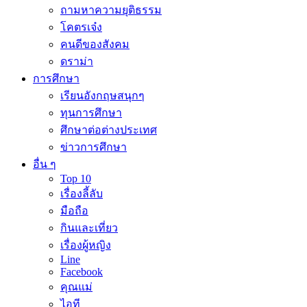
ถามหาความยุติธรรม
โคตรเจ๋ง
คนดีของสังคม
ดราม่า
การศึกษา
เรียนอังกฤษสนุกๆ
ทุนการศึกษา
ศึกษาต่อต่างประเทศ
ข่าวการศึกษา
อื่น ๆ
Top 10
เรื่องลี้ลับ
มือถือ
กินและเที่ยว
เรื่องผู้หญิง
Line
Facebook
คุณแม่
ไอที