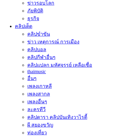
ข่าวรอบโลก
ภัยพิบัติ
ธุรกิจ
คลิปเด็ด
คลิปขำขัน
ข่าว เหตุการณ์ การเมือง
คลิปบอล
คลิปกีฬาอื่นๆ
คลิปแปลก มหัศจรรย์ เหลือเชื่อ
thaimusic
อื่นๆ
เพลงเกาหลี
เพลงสากล
เพลงอื่นๆ
ละครทีวี
คลิปดารา คลิปบันเทิงวาไรตี้
ผี สยองขวัญ
ท่องเที่ยว