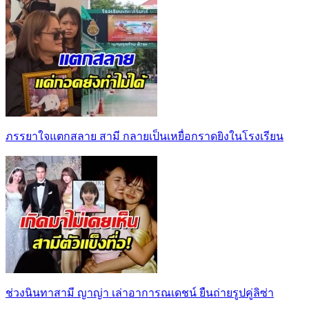
ภรรยาใจแตกสลาย สามี กลายเป็นเหยื่อกราดยิงในโรงเรียน
ช่วงนินทาสามี ญาญ่า เล่าอาการณเดชน์ ยืนถ่ายรูปคู่ลิซ่า