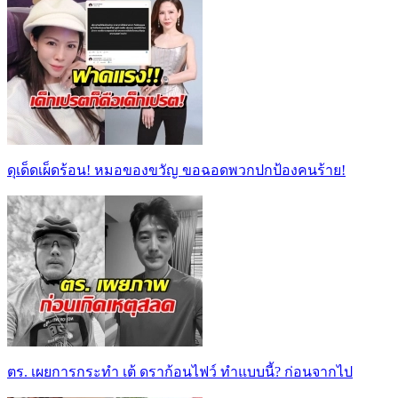
ดุเด็ดเผ็ดร้อน! หมอของขวัญ ขอฉอดพวกปกป้องคนร้าย!
ตร. เผยการกระทำ เต้ ดราก้อนไฟว์ ทำแบบนี้? ก่อนจากไป