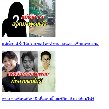
แม่เด็ก 14 ร่ำไห้กราบขอโทษสังคม วอนอย่าเชื่อแชทปลอม
จากปากเพื่อนสนิท! นิกกี้-แอนดี้ เผยชีวิต เต้ ดราก้อนไฟว์