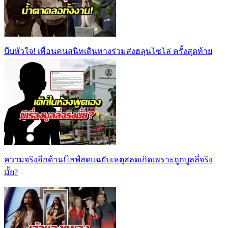
บีบหัวใจ! เพื่อนคนสนิทเดินทางร่วมส่งฮลุนโซโล่ ครั้งสุดท้าย
ความจริงอีกด้าน!ไลฟ์สดแฉยับเหตุสลดเกิดเพราะถูกบูลลี่จริง
มั้ย?