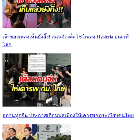
เจ้าของเพลงเห็นยังอึ้ง! เนเน่จัดเต็มโชว์เพลง Hysteria บนเวที
โลก
สถานทูตจีน ประกาศเตือนพลเมืองให้เคารพกฎระเบียบคนไทย