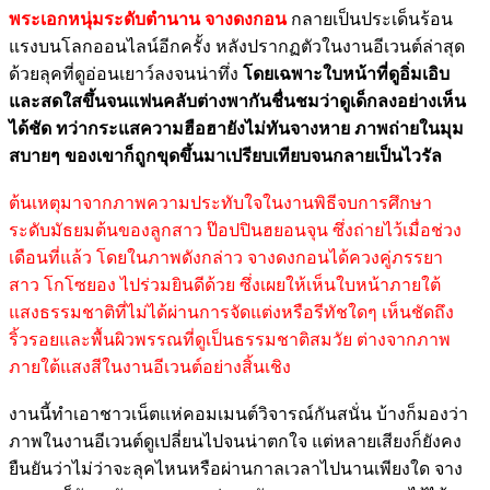
พระเอกหนุ่มระดับตำนาน จางดงกอน
กลายเป็นประเด็นร้อน
แรงบนโลกออนไลน์อีกครั้ง หลังปรากฏตัวในงานอีเวนต์ล่าสุด
ด้วยลุคที่ดูอ่อนเยาว์ลงจนน่าทึ่ง
โดยเฉพาะใบหน้าที่ดูอิ่มเอิบ
และสดใสขึ้นจนแฟนคลับต่างพากันชื่นชมว่าดูเด็กลงอย่างเห็น
ได้ชัด ทว่ากระแสความฮือฮายังไม่ทันจางหาย ภาพถ่ายในมุม
สบายๆ ของเขาก็ถูกขุดขึ้นมาเปรียบเทียบจนกลายเป็นไวรัล
ต้นเหตุมาจากภาพความประทับใจในงานพิธีจบการศึกษา
ระดับมัธยมต้นของลูกสาว ป๊อปปินฮยอนจุน ซึ่งถ่ายไว้เมื่อช่วง
เดือนที่แล้ว โดยในภาพดังกล่าว จางดงกอนได้ควงคู่ภรรยา
สาว โกโซยอง ไปร่วมยินดีด้วย ซึ่งเผยให้เห็นใบหน้าภายใต้
แสงธรรมชาติที่ไม่ได้ผ่านการจัดแต่งหรือรีทัชใดๆ เห็นชัดถึง
ริ้วรอยและพื้นผิวพรรณที่ดูเป็นธรรมชาติสมวัย ต่างจากภาพ
ภายใต้แสงสีในงานอีเวนต์อย่างสิ้นเชิง
งานนี้ทำเอาชาวเน็ตแห่คอมเมนต์วิจารณ์กันสนั่น บ้างก็มองว่า
ภาพในงานอีเวนต์ดูเปลี่ยนไปจนน่าตกใจ แต่หลายเสียงก็ยังคง
ยืนยันว่าไม่ว่าจะลุคไหนหรือผ่านกาลเวลาไปนานเพียงใด จาง