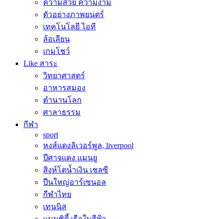
ความสวย ความงาม
ตัวอย่างภาพยนตร์
เทคโนโลยี ไอที
ล้อเลียน
เกมโชว์
Like สาระ
วิทยาศาสตร์
อาหารสมอง
ตำนานโลก
ศาลาธรรม
กีฬา
sport
หงส์แดงลิเวอร์พูล, liverpool
ปีศาจแดง แมนยู
สิงห์โตน้ำเงิน เชลซี
ปืนใหญ่อาร์เซนอล
กีฬาไทย
เทนนิส
แมนซิตี้ เรือใบสีฟ้า