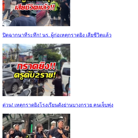
ปิดฉากนาทีระทึก! นร. ผู้ก่อเหตุกราดยิง เสียชีวิตแล้ว
ด่วน! เหตุกราดยิงโรงเรียนดังย่านบางกรวย คนเจ็บพุ่ง