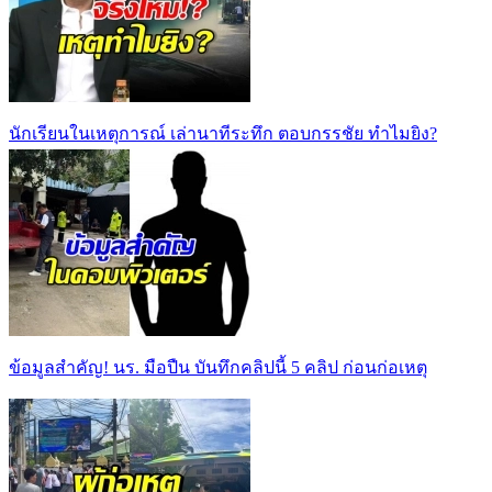
นักเรียนในเหตุการณ์ เล่านาทีระทึก ตอบกรรชัย ทำไมยิง?
ข้อมูลสำคัญ! นร. มือปืน บันทึกคลิปนี้ 5 คลิป ก่อนก่อเหตุ