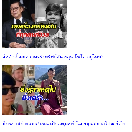
สีหศักดิ์ เผยความจริงทรัพย์สิน ฮลุน โซโล่ อยู่ไหน?
มิตรภาพต่างแดน! เรเน่ เปิดเหตุผลทำไม ฮลุน อยากไปจอร์เจีย