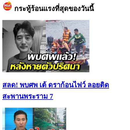
กระทู้ร้อนแรงที่สุดของวันนี้
สลด! พบศพ เต้ ดราก้อนไฟว์ ลอยติด
สะพานพระราม 7