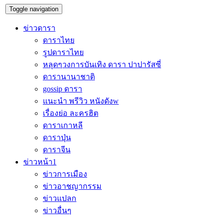
Toggle navigation
ข่าวดารา
ดาราไทย
รูปดาราไทย
หลุดๆวงการบันเทิง ดารา ปาปารัสซี่
ดารานานาชาติ
gossip ดารา
แนะนำ พรีวิว หนังดังw
เรื่องย่อ ละครฮิต
ดาราเกาหลี
ดาราปุ่น
ดาราจีน
ข่าวหน้า1
ข่าวการเมือง
ข่าวอาชญากรรม
ข่าวแปลก
ข่าวอื่นๆ