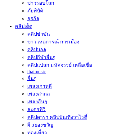
ข่าวรอบโลก
ภัยพิบัติ
ธุรกิจ
คลิปเด็ด
คลิปขำขัน
ข่าว เหตุการณ์ การเมือง
คลิปบอล
คลิปกีฬาอื่นๆ
คลิปแปลก มหัศจรรย์ เหลือเชื่อ
thaimusic
อื่นๆ
เพลงเกาหลี
เพลงสากล
เพลงอื่นๆ
ละครทีวี
คลิปดารา คลิปบันเทิงวาไรตี้
ผี สยองขวัญ
ท่องเที่ยว