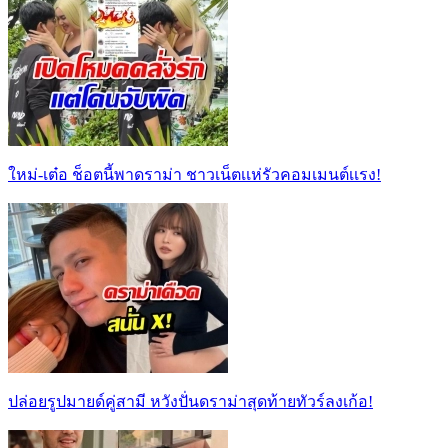
ใหม่-เต๋อ ช็อตนี้พาดราม่า ชาวเน็ตเเห่รัวคอมเมนต์เเรง!
ปล่อยรูปมายด์คู่สามี หวังปั่นดราม่าสุดท้ายทัวร์ลงเก้อ!