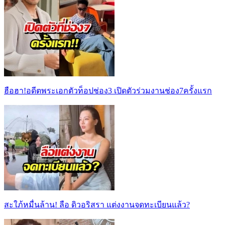
ฮือฮา!อดีตพระเอกตัวท็อปช่อง3 เปิดตัวร่วมงานช่อง7ครั้งแรก
สะใภ้หมื่นล้าน! ลือ ดิวอริสรา แต่งงานจดทะเบียนแล้ว?