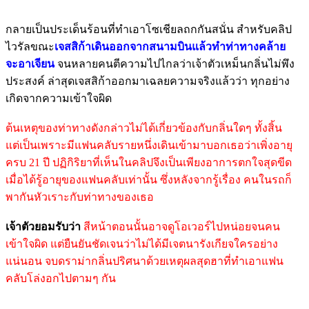
กลายเป็นประเด็นร้อนที่ทำเอาโซเชียลถกกันสนั่น สำหรับคลิป
ไวรัลขณะ
เจสสิก้าเดินออกจากสนามบินแล้วทำท่าทางคล้าย
จะอาเจียน
จนหลายคนตีความไปไกลว่าเจ้าตัวเหม็นกลิ่นไม่พึง
ประสงค์ ล่าสุดเจสสิก้าออกมาเฉลยความจริงแล้วว่า ทุกอย่าง
เกิดจากความเข้าใจผิด
ต้นเหตุของท่าทางดังกล่าวไม่ได้เกี่ยวข้องกับกลิ่นใดๆ ทั้งสิ้น
แต่เป็นเพราะมีแฟนคลับรายหนึ่งเดินเข้ามาบอกเธอว่าเพิ่งอายุ
ครบ 21 ปี ปฏิกิริยาที่เห็นในคลิปจึงเป็นเพียงอาการตกใจสุดขีด
เมื่อได้รู้อายุของแฟนคลับเท่านั้น ซึ่งหลังจากรู้เรื่อง คนในรถก็
พากันหัวเราะกับท่าทางของเธอ
เจ้าตัวยอมรับว่า
สีหน้าตอนนั้นอาจดูโอเวอร์ไปหน่อยจนคน
เข้าใจผิด แต่ยืนยันชัดเจนว่าไม่ได้มีเจตนารังเกียจใครอย่าง
แน่นอน จบดราม่ากลิ่นปริศนาด้วยเหตุผลสุดฮาที่ทำเอาแฟน
คลับโล่งอกไปตามๆ กัน