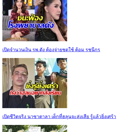
เปิดจำนวนเงิน รพ.ดัง ต้องจ่ายชดใช้ ต้อม รชนีกร
เปิดชีวิตจริง นาซาตาลา เด็กที่ฮลุนจะส่งเสีย รู้แล้วยิ่งเศร้า