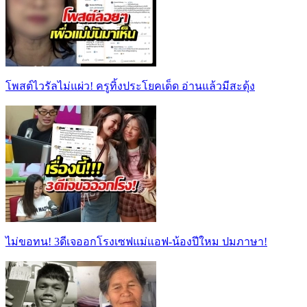
โพสต์ไวรัลไม่แผ่ว! ครูทิ้งประโยคเด็ด อ่านแล้วมีสะดุ้ง
ไม่ขอทน! 3ดีเจออกโรงเซฟแม่แอฟ-น้องปีใหม ปมภาษา!