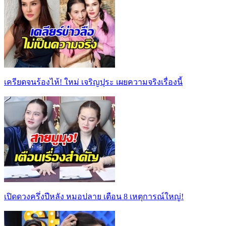
เครียดจนร้องไห้! ใหม่ เจริญปุระ เผยความจริงเรื่องนี้
เปิดดวงครึ่งปีหลัง หมอปลาย เตือน 8 เหตุการณ์ใหญ่!