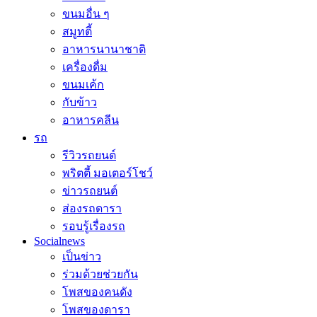
ขนมอื่น ๆ
สมูทตี้
อาหารนานาชาติ
เครื่องดื่ม
ขนมเค้ก
กับข้าว
อาหารคลีน
รถ
รีวิวรถยนต์
พริตตี้ มอเตอร์โชว์
ข่าวรถยนต์
ส่องรถดารา
รอบรู้เรื่องรถ
Socialnews
เป็นข่าว
ร่วมด้วยช่วยกัน
โพสของคนดัง
โพสของดารา