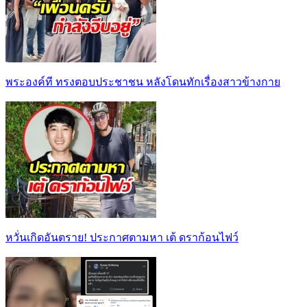
พระองค์ที ทรงตอบประชาชน หลังโดนทักเรื่องสาวข้างกาย
หวั่นเกิดอันตราย! ประกาศตามหา เต้ ดราก้อนไฟว์