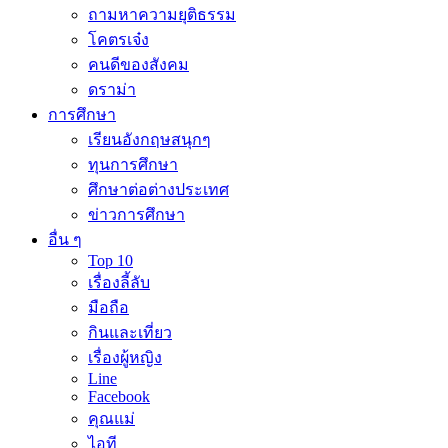
ถามหาความยุติธรรม
โคตรเจ๋ง
คนดีของสังคม
ดราม่า
การศึกษา
เรียนอังกฤษสนุกๆ
ทุนการศึกษา
ศึกษาต่อต่างประเทศ
ข่าวการศึกษา
อื่น ๆ
Top 10
เรื่องลี้ลับ
มือถือ
กินและเที่ยว
เรื่องผู้หญิง
Line
Facebook
คุณแม่
ไอที