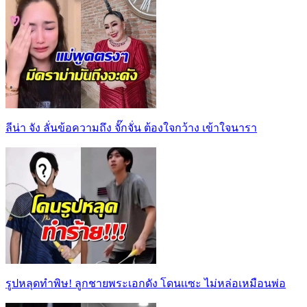
ลีน่า จัง ลั่นข้อความถึง จั๊กจั่น ต้องใจกว้าง เข้าใจนารา
รูปหลุดทำพิษ! ลูกชายพระเอกดัง โดนเเซะ ไม่หล่อเหมือนพ่อ