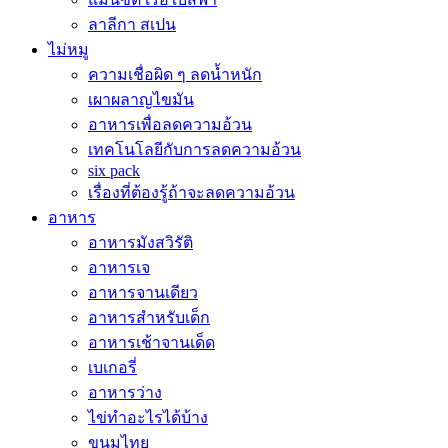
ลาลีกา สเปน
ไม่หมู
ความเชื่อผิด ๆ ลดน้ำหนัก
เผาผลาญไขมัน
อาหารเพื่อลดความอ้วน
เทคโนโลยีกับการลดความอ้วน
six pack
เรื่องที่ต้องรู้ถ้าจะลดความอ้วน
อาหาร
อาหารมังสวิรัติ
อาหารเจ
อาหารจานเดียว
อาหารสำหรับเด็ก
อาหารเช้าจานเด็ด
เบเกอรี่
อาหารว่าง
ไข่ทำอะไรได้บ้าง
ขนมไทย