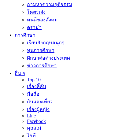
ถามหาความยุติธรรม
โคตรเจ๋ง
คนดีของสังคม
ดราม่า
การศึกษา
เรียนอังกฤษสนุกๆ
ทุนการศึกษา
ศึกษาต่อต่างประเทศ
ข่าวการศึกษา
อื่น ๆ
Top 10
เรื่องลี้ลับ
มือถือ
กินและเที่ยว
เรื่องผู้หญิง
Line
Facebook
คุณแม่
ไอที