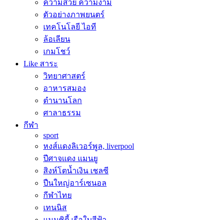
ความสวย ความงาม
ตัวอย่างภาพยนตร์
เทคโนโลยี ไอที
ล้อเลียน
เกมโชว์
Like สาระ
วิทยาศาสตร์
อาหารสมอง
ตำนานโลก
ศาลาธรรม
กีฬา
sport
หงส์แดงลิเวอร์พูล, liverpool
ปีศาจแดง แมนยู
สิงห์โตน้ำเงิน เชลซี
ปืนใหญ่อาร์เซนอล
กีฬาไทย
เทนนิส
แมนซิตี้ เรือใบสีฟ้า