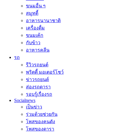
ขนมอื่น ๆ
สมูทตี้
อาหารนานาชาติ
เครื่องดื่ม
ขนมเค้ก
กับข้าว
อาหารคลีน
รถ
รีวิวรถยนต์
พริตตี้ มอเตอร์โชว์
ข่าวรถยนต์
ส่องรถดารา
รอบรู้เรื่องรถ
Socialnews
เป็นข่าว
ร่วมด้วยช่วยกัน
โพสของคนดัง
โพสของดารา