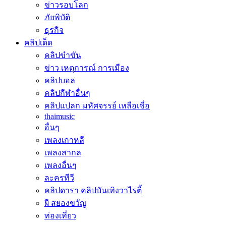
ข่าวรอบโลก
ภัยพิบัติ
ธุรกิจ
คลิปเด็ด
คลิปขำขัน
ข่าว เหตุการณ์ การเมือง
คลิปบอล
คลิปกีฬาอื่นๆ
คลิปแปลก มหัศจรรย์ เหลือเชื่อ
thaimusic
อื่นๆ
เพลงเกาหลี
เพลงสากล
เพลงอื่นๆ
ละครทีวี
คลิปดารา คลิปบันเทิงวาไรตี้
ผี สยองขวัญ
ท่องเที่ยว