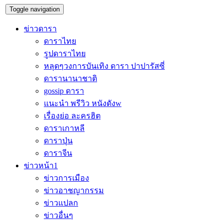
Toggle navigation
ข่าวดารา
ดาราไทย
รูปดาราไทย
หลุดๆวงการบันเทิง ดารา ปาปารัสซี่
ดารานานาชาติ
gossip ดารา
แนะนำ พรีวิว หนังดังw
เรื่องย่อ ละครฮิต
ดาราเกาหลี
ดาราปุ่น
ดาราจีน
ข่าวหน้า1
ข่าวการเมือง
ข่าวอาชญากรรม
ข่าวแปลก
ข่าวอื่นๆ