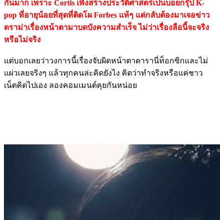
กันมาก เพราะ Cortis เพิ่งสร้างประวัติศาสตร์เป็นบอยกรุ๊ป K-
pop ที่อายุน้อยที่สุดที่ติดโผ Forbes แท้ๆ แต่กลับต้องมาเจอข่าว
ดราม่าเรื่องหน้าตามาบดบังความสำเร็จ ไม่ว่าเรื่องลือนี้จะจริง
หรือไม่จริง
แต่บอกเลยว่าวงการนี้เรื่องจับผิดหน้าตาดารานี่ท็อกซิกและไม่
แผ่วเลยจริงๆ แล้วทุกคนล่ะคิดยังไง คิดว่าทำจริงหรือแค่ชาว
เน็ตคิดไปเอง ลองคอมเมนต์คุยกันหน่อย