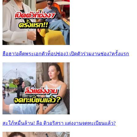
ฮือฮา!อดีตพระเอกตัวท็อปช่อง3 เปิดตัวร่วมงานช่อง7ครั้งแรก
สะใภ้หมื่นล้าน! ลือ ดิวอริสรา แต่งงานจดทะเบียนแล้ว?