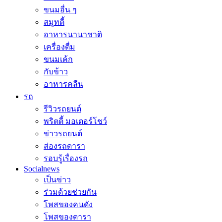
ขนมอื่น ๆ
สมูทตี้
อาหารนานาชาติ
เครื่องดื่ม
ขนมเค้ก
กับข้าว
อาหารคลีน
รถ
รีวิวรถยนต์
พริตตี้ มอเตอร์โชว์
ข่าวรถยนต์
ส่องรถดารา
รอบรู้เรื่องรถ
Socialnews
เป็นข่าว
ร่วมด้วยช่วยกัน
โพสของคนดัง
โพสของดารา