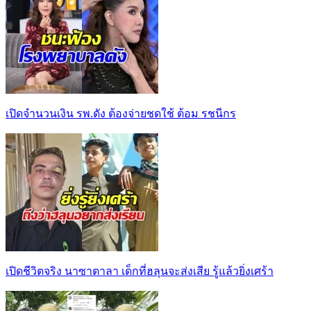
เปิดจำนวนเงิน รพ.ดัง ต้องจ่ายชดใช้ ต้อม รชนีกร
เปิดชีวิตจริง นาซาตาลา เด็กที่ฮลุนจะส่งเสีย รู้แล้วยิ่งเศร้า