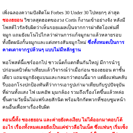
เพิ่งฉลองความปังติดโผ Forbes 30 Under 30 ไปหยกๆ ล่าสุด
ซองฮยอน
วิชวลสุดฮอตของวง Cortis ก็งานเข้าอย่างจัง หลังมี
โพสต์ไวรัลจับผิดว่าเห็นรอยแผลเป็นจากการผ่าตัดโอเพ่นที่
จมูก แถมยังมโนไปไกลว่าผ่านการแก้จมูกมาแล้วหลายรอบ
ทั้งยืดผนังกั้นจมูกและแต่งทรงสันจมูกใหม่
ซึ่งทั้งหมดเป็นการ
คาดเดาจากรูปล้วนๆ แบบไม่มีหลักฐาน
พอโพสต์นี้แชร์ออกไป ชาวเน็ตก็แตกตื่นกันใหญ่ มีการนำรู
ปก่อนเดบิวต์มาเทียบแล้ววิจารณ์ว่าเมื่อก่อน ซองฮยอน ตาชั้น
เดียว แถมจมูกยังดูแบนและกลมกว่าตอนนี้มาก แต่ฝั่งแฟนคลับ
รีบออกโรงปกป้องทันทีว่าการเอารูปเก่ามาเทียบกับรูปปัจจุบัน
ที่ผ่านทั้งแสง ไฟ เมคอัพ มุมกล้อง รวมถึงเรื่องโตขึ้นแล้วหล่อ
ขึ้นตามวัยนั้นไม่แฟร์เลยสักนิด พร้อมจิกกัดพวกที่ชอบซูมหน้า
คนอื่นเพื่อหาเรื่องจับผิด
ตอนนี้ทั้ง ซองฮยอน และค่ายยังคงเงียบ ไม่ได้ออกมาตอบโต้
อะไร เรื่องทั้งหมดเลยยังเป็นแค่ข่าวลือในเน็ต ซึ่งแฟนๆ เริ่มเซ็ง