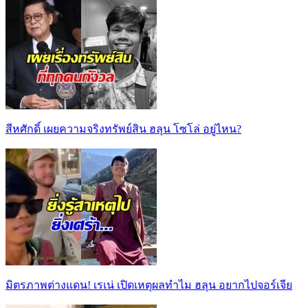
สีหศักดิ์ เผยความจริงทรัพย์สิน ฮลุน โซโล่ อยู่ไหน?
มิตรภาพต่างแดน! เรเน่ เปิดเหตุผลทำไม ฮลุน อยากไปจอร์เจีย