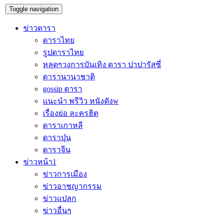
Toggle navigation
ข่าวดารา
ดาราไทย
รูปดาราไทย
หลุดๆวงการบันเทิง ดารา ปาปารัสซี่
ดารานานาชาติ
gossip ดารา
แนะนำ พรีวิว หนังดังw
เรื่องย่อ ละครฮิต
ดาราเกาหลี
ดาราปุ่น
ดาราจีน
ข่าวหน้า1
ข่าวการเมือง
ข่าวอาชญากรรม
ข่าวแปลก
ข่าวอื่นๆ