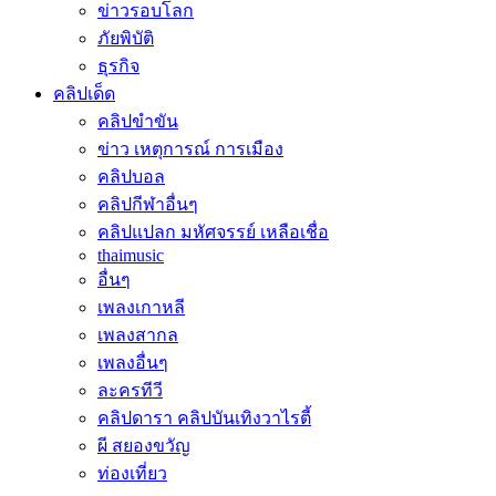
ข่าวรอบโลก
ภัยพิบัติ
ธุรกิจ
คลิปเด็ด
คลิปขำขัน
ข่าว เหตุการณ์ การเมือง
คลิปบอล
คลิปกีฬาอื่นๆ
คลิปแปลก มหัศจรรย์ เหลือเชื่อ
thaimusic
อื่นๆ
เพลงเกาหลี
เพลงสากล
เพลงอื่นๆ
ละครทีวี
คลิปดารา คลิปบันเทิงวาไรตี้
ผี สยองขวัญ
ท่องเที่ยว