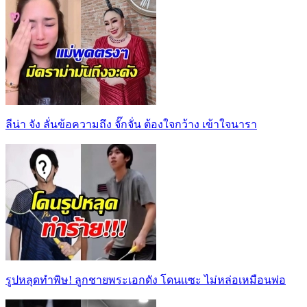
ลีน่า จัง ลั่นข้อความถึง จั๊กจั่น ต้องใจกว้าง เข้าใจนารา
รูปหลุดทำพิษ! ลูกชายพระเอกดัง โดนเเซะ ไม่หล่อเหมือนพ่อ