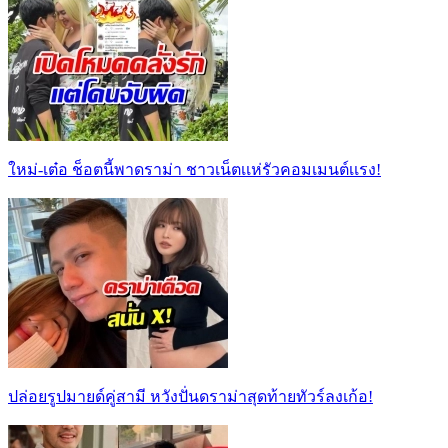
ใหม่-เต๋อ ช็อตนี้พาดราม่า ชาวเน็ตเเห่รัวคอมเมนต์เเรง!
ปล่อยรูปมายด์คู่สามี หวังปั่นดราม่าสุดท้ายทัวร์ลงเก้อ!