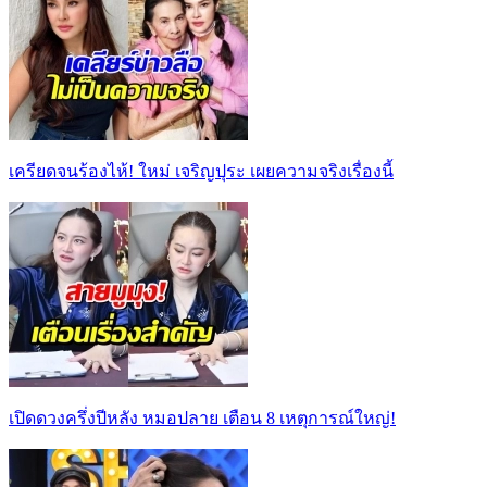
เครียดจนร้องไห้! ใหม่ เจริญปุระ เผยความจริงเรื่องนี้
เปิดดวงครึ่งปีหลัง หมอปลาย เตือน 8 เหตุการณ์ใหญ่!