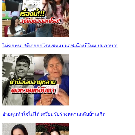
ไม่ขอทน! 3ดีเจออกโรงเซฟแม่แอฟ-น้องปีใหม ปมภาษา!
ย่าฮลุนทำใจไม่ได้ เตรียมรับร่างหลานกลับบ้านเกิด