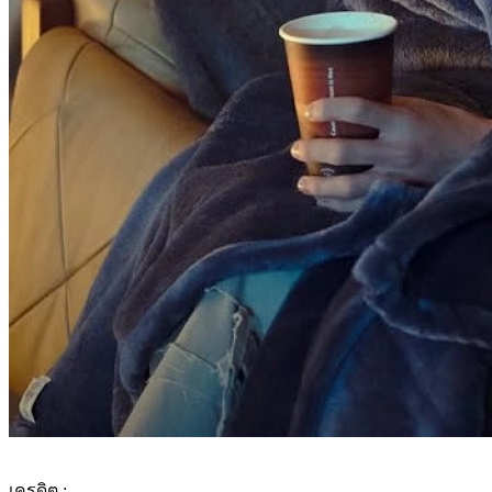
เครดิต :