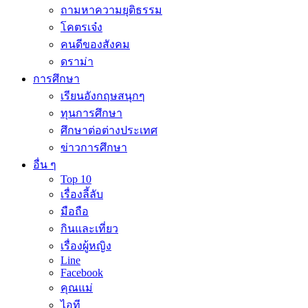
ถามหาความยุติธรรม
โคตรเจ๋ง
คนดีของสังคม
ดราม่า
การศึกษา
เรียนอังกฤษสนุกๆ
ทุนการศึกษา
ศึกษาต่อต่างประเทศ
ข่าวการศึกษา
อื่น ๆ
Top 10
เรื่องลี้ลับ
มือถือ
กินและเที่ยว
เรื่องผู้หญิง
Line
Facebook
คุณแม่
ไอที