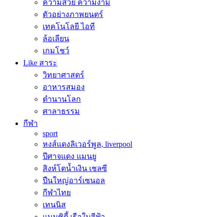
ความสวย ความงาม
ตัวอย่างภาพยนตร์
เทคโนโลยี ไอที
ล้อเลียน
เกมโชว์
Like สาระ
วิทยาศาสตร์
อาหารสมอง
ตำนานโลก
ศาลาธรรม
กีฬา
sport
หงส์แดงลิเวอร์พูล, liverpool
ปีศาจแดง แมนยู
สิงห์โตน้ำเงิน เชลซี
ปืนใหญ่อาร์เซนอล
กีฬาไทย
เทนนิส
แมนซิตี้ เรือใบสีฟ้า