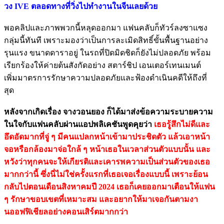
วง IVE ตลอดทางที่วิ่งไปทำงานในจีนเลยด้วย
พอคลิปและภาพพวกนี้หลุดออกมา แฟนคลับก็ทัวร์ลงซาแซง
กลุ่มนี้ทันที เพราะมองว่าเป็นการละเมิดสิทธิ์ขั้นพื้นฐานอย่าง
รุนแรง ขนาดดาราอยู่ ในรถที่ปิดมิดชิดก็ยังไม่ปลอดภัย พร้อม
เรียกร้องให้ค่ายต้นสังกัดอย่าง สตาร์ชิป เอนเตอร์เทนเมนต์
เพิ่มมาตรการรักษาความปลอดภัยและฟ้องดำเนินคดีให้ถึงที่
สุด
หลังจากเกิดเรื่อง จางวอนยอง ก็ได้มาส่งข้อความระบายความ
ในใจกับแฟนคลับผ่านแอปพลิเคชันพูดคุยว่า
เธอรู้สึกไม่ดีและ
อึดอัดมากที่จู่ ๆ มีคนแปลกหน้าเข้ามาประชิดตัว แล้วเอาหน้า
จอหรือกล้องมาจ่อใกล้ ๆ หน้าเธอในเวลาส่วนตัวแบบนั้น และ
หวังว่าทุกคนจะให้เกียรติและเคารพความเป็นส่วนตัวของเธอ
มากกว่านี้ ซึ่งนี่ไม่ใช่ครั้งแรกที่เธอเจอเรื่องแบบนี้ เพราะย้อน
กลับไปตอนเดือนสิงหาคมปี 2024 เธอก็เคยออกมาเตือนให้แฟน
ๆ รักษาขอบเขตที่เหมาะสม และอยากให้มาเจอกันตามงา
นออฟฟิเชียลอย่างคอนเสิร์ตมากกว่า