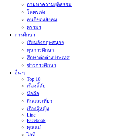
ถามหาความยุติธรรม
โคตรเจ๋ง
คนดีของสังคม
ดราม่า
การศึกษา
เรียนอังกฤษสนุกๆ
ทุนการศึกษา
ศึกษาต่อต่างประเทศ
ข่าวการศึกษา
อื่น ๆ
Top 10
เรื่องลี้ลับ
มือถือ
กินและเที่ยว
เรื่องผู้หญิง
Line
Facebook
คุณแม่
ไอที