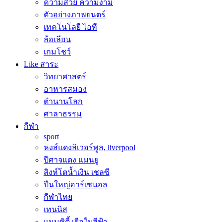
ความสวย ความงาม
ตัวอย่างภาพยนตร์
เทคโนโลยี ไอที
ล้อเลียน
เกมโชว์
Like สาระ
วิทยาศาสตร์
อาหารสมอง
ตำนานโลก
ศาลาธรรม
กีฬา
sport
หงส์แดงลิเวอร์พูล, liverpool
ปีศาจแดง แมนยู
สิงห์โตน้ำเงิน เชลซี
ปืนใหญ่อาร์เซนอล
กีฬาไทย
เทนนิส
แมนซิตี้ เรือใบสีฟ้า