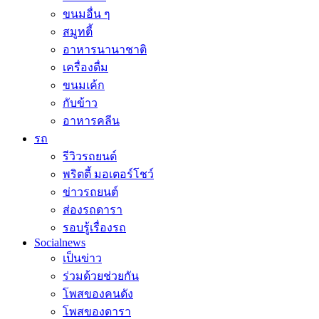
ขนมอื่น ๆ
สมูทตี้
อาหารนานาชาติ
เครื่องดื่ม
ขนมเค้ก
กับข้าว
อาหารคลีน
รถ
รีวิวรถยนต์
พริตตี้ มอเตอร์โชว์
ข่าวรถยนต์
ส่องรถดารา
รอบรู้เรื่องรถ
Socialnews
เป็นข่าว
ร่วมด้วยช่วยกัน
โพสของคนดัง
โพสของดารา