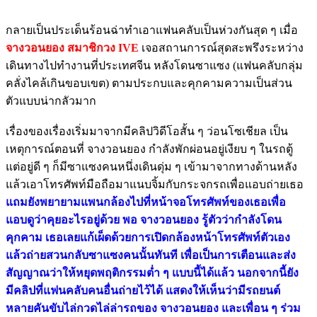
กลายเป็นประเด็นร้อนฉ่าทำเอาแฟนคลับเป็นห่วงกันสุด ๆ เมื่อ
จางวอนยอง สมาชิกวง IVE
เจอสถานการณ์สุดสะพรึงระหว่าง
เดินทางไปทำงานที่ประเทศจีน หลังโดนซาแซง (แฟนคลับกลุ่ม
คลั่งไคล้เกินขอบเขต) ตามประกบและคุกคามความเป็นส่วน
ตัวแบบน่ากลัวมาก
เรื่องของเรื่องเริ่มมาจากมีคลิปวิดีโอสั้น ๆ ว่อนโซเชียล เป็น
เหตุการณ์ตอนที่ จางวอนยอง กำลังพักผ่อนอยู่เงียบ ๆ ในรถตู้
แต่อยู่ดี ๆ ก็มีซาแซงคนหนึ่งเดินดุ่ม ๆ เข้ามาจากทางด้านหลัง
แล้วเอาโทรศัพท์มือถือมาแนบจิ้มกับกระจกรถเพื่อแอบถ่ายเธอ
แถมยังพยายามแพนกล้องไปที่หน้าจอโทรศัพท์ของเธอเพื่อ
แอบดูว่าคุยอะไรอยู่ด้วย พอ จางวอนยอง รู้ตัวว่ากำลังโดน
คุกคาม เธอเลยแก้เผ็ดด้วยการเปิดกล้องหน้าโทรศัพท์ตัวเอง
แล้วถ่ายสวนกลับซาแซงคนนั้นทันที เพื่อเป็นการเตือนและส่ง
สัญญาณว่าให้หยุดพฤติกรรมต่ำ ๆ แบบนี้ได้แล้ว นอกจากนี้ยัง
มีคลิปที่แฟนคลับคนอื่นถ่ายไว้ได้ แสดงให้เห็นว่ามีรถยนต์
หลายคันขับไล่กวดไล่ล่ารถของ จางวอนยอง และเพื่อน ๆ ร่วม