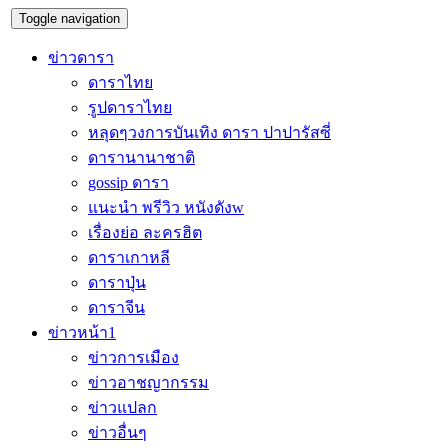
Toggle navigation
ข่าวดารา
ดาราไทย
รูปดาราไทย
หลุดๆวงการบันเทิง ดารา ปาปารัสซี่
ดารานานาชาติ
gossip ดารา
แนะนำ พรีวิว หนังดังw
เรื่องย่อ ละครฮิต
ดาราเกาหลี
ดาราปุ่น
ดาราจีน
ข่าวหน้า1
ข่าวการเมือง
ข่าวอาชญากรรม
ข่าวแปลก
ข่าวอื่นๆ