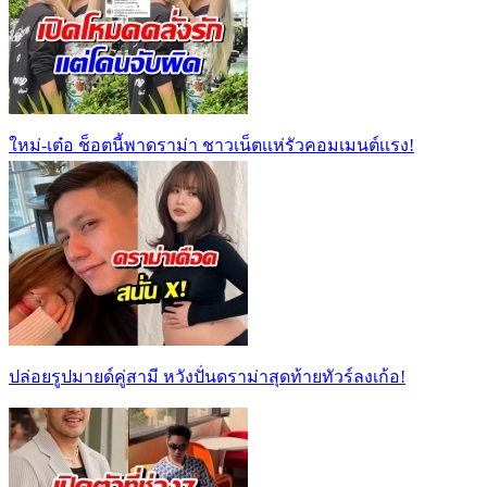
ใหม่-เต๋อ ช็อตนี้พาดราม่า ชาวเน็ตเเห่รัวคอมเมนต์เเรง!
ปล่อยรูปมายด์คู่สามี หวังปั่นดราม่าสุดท้ายทัวร์ลงเก้อ!