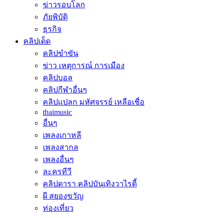
ข่าวรอบโลก
ภัยพิบัติ
ธุรกิจ
คลิปเด็ด
คลิปขำขัน
ข่าว เหตุการณ์ การเมือง
คลิปบอล
คลิปกีฬาอื่นๆ
คลิปแปลก มหัศจรรย์ เหลือเชื่อ
thaimusic
อื่นๆ
เพลงเกาหลี
เพลงสากล
เพลงอื่นๆ
ละครทีวี
คลิปดารา คลิปบันเทิงวาไรตี้
ผี สยองขวัญ
ท่องเที่ยว