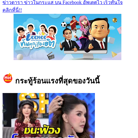
ข่าวดารา ข่าวในกระแส บน Facebook อัพเดตไว เร็วทันใจ
คลิกที่นี่!!
https://www.facebook.com/teeneedotcom
กระทู้ร้อนแรงที่สุดของวันนี้