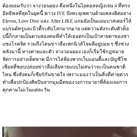
ต้องยอมรับว่า จางวอนยอง คือหนึ่งในไอดอลหญิงเจน 4 ที่ทรง
อิทธิพลที่สุดในยุคนี้ พาวง IVE ปังทะลุเพดานด้วยเพลงฮิตอย่าง
Eleven, Love Dive และ After LIKE แถมยังเป็นแอมบาสเดอร์ให้
แบรนด์หรูและบิวตี้ระดับโลกมากมาย แต่ความดังระดับตัวท็อ
ปนี้ก็กลายเป็นดาบสองคมที่ทำให้เธอตกเป็นเป้าสายตาของซา
แซงโรคจิต รวมถึงโดนข่าวลือเฟกนิวส์โจมตีอยู่บ่อย ๆ ซึ่งช่วง
หลังมานี้ ทางค่ายและตัว จางวอนยอง เองก็เริ่มใช้กฎหมาย
จัดการอย่างเด็ดขาด มีการไล่ฟ้องพวกเว็บแอนตี้และบัญชีโซ
เชียลที่ชอบปล่อยข่าวลือเสียหายแบบไม่สนว่าจะเป็นคนชาติ
ไหน ซึ่งสังคมก็เชียร์กันขาดใจ เพราะมองว่าเป็นสิ่งที่ค่ายควร
ทำเพื่อปกป้องศิลปินจากมุมมืดของวงการมายาที่ต้องเจอการ
คุกคามไม่เว้นแต่ละวัน