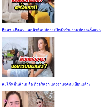
ฮือฮา!อดีตพระเอกตัวท็อปช่อง3 เปิดตัวร่วมงานช่อง7ครั้งแรก
สะใภ้หมื่นล้าน! ลือ ดิวอริสรา แต่งงานจดทะเบียนแล้ว?