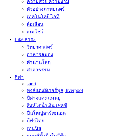
ความสวย ความงาม
ตัวอย่างภาพยนตร์
เทคโนโลยี ไอที
ล้อเลียน
เกมโชว์
Like สาระ
วิทยาศาสตร์
อาหารสมอง
ตำนานโลก
ศาลาธรรม
กีฬา
sport
หงส์แดงลิเวอร์พูล, liverpool
ปีศาจแดง แมนยู
สิงห์โตน้ำเงิน เชลซี
ปืนใหญ่อาร์เซนอล
กีฬาไทย
เทนนิส
แมนซิตี้ เรือใบสีฟ้า