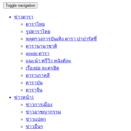
Toggle navigation
ข่าวดารา
ดาราไทย
รูปดาราไทย
หลุดๆวงการบันเทิง ดารา ปาปารัสซี่
ดารานานาชาติ
gossip ดารา
แนะนำ พรีวิว หนังดังw
เรื่องย่อ ละครฮิต
ดาราเกาหลี
ดาราปุ่น
ดาราจีน
ข่าวหน้า1
ข่าวการเมือง
ข่าวอาชญากรรม
ข่าวแปลก
ข่าวอื่นๆ