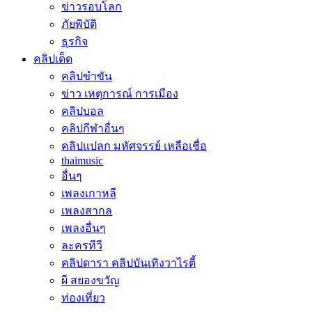
ข่าวรอบโลก
ภัยพิบัติ
ธุรกิจ
คลิปเด็ด
คลิปขำขัน
ข่าว เหตุการณ์ การเมือง
คลิปบอล
คลิปกีฬาอื่นๆ
คลิปแปลก มหัศจรรย์ เหลือเชื่อ
thaimusic
อื่นๆ
เพลงเกาหลี
เพลงสากล
เพลงอื่นๆ
ละครทีวี
คลิปดารา คลิปบันเทิงวาไรตี้
ผี สยองขวัญ
ท่องเที่ยว