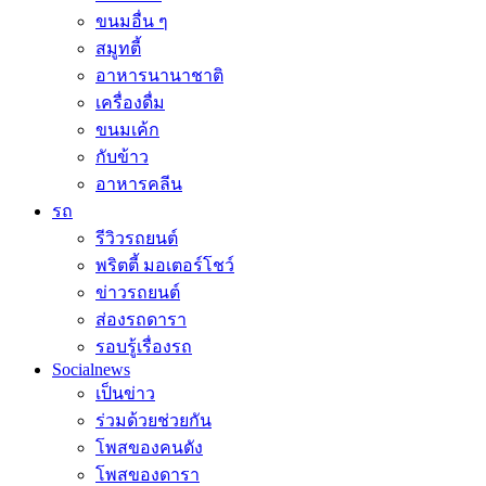
ขนมอื่น ๆ
สมูทตี้
อาหารนานาชาติ
เครื่องดื่ม
ขนมเค้ก
กับข้าว
อาหารคลีน
รถ
รีวิวรถยนต์
พริตตี้ มอเตอร์โชว์
ข่าวรถยนต์
ส่องรถดารา
รอบรู้เรื่องรถ
Socialnews
เป็นข่าว
ร่วมด้วยช่วยกัน
โพสของคนดัง
โพสของดารา