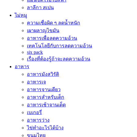
ลาลีกา สเปน
ไม่หมู
ความเชื่อผิด ๆ ลดน้ำหนัก
เผาผลาญไขมัน
อาหารเพื่อลดความอ้วน
เทคโนโลยีกับการลดความอ้วน
six pack
เรื่องที่ต้องรู้ถ้าจะลดความอ้วน
อาหาร
อาหารมังสวิรัติ
อาหารเจ
อาหารจานเดียว
อาหารสำหรับเด็ก
อาหารเช้าจานเด็ด
เบเกอรี่
อาหารว่าง
ไข่ทำอะไรได้บ้าง
ขนมไทย