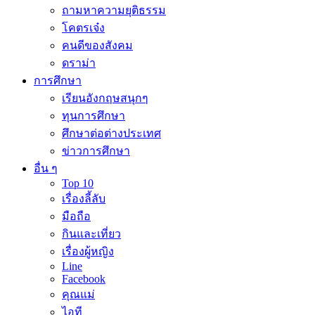
ถามหาความยุติธรรม
โคตรเจ๋ง
คนดีของสังคม
ดราม่า
การศึกษา
เรียนอังกฤษสนุกๆ
ทุนการศึกษา
ศึกษาต่อต่างประเทศ
ข่าวการศึกษา
อื่น ๆ
Top 10
เรื่องลี้ลับ
มือถือ
กินและเที่ยว
เรื่องผู้หญิง
Line
Facebook
คุณแม่
ไอที