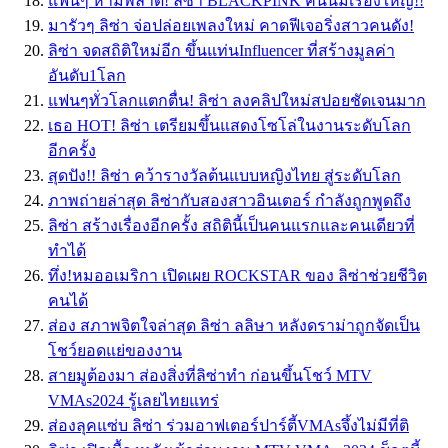
แฟนๆ ห้ามพลาด! ลิซ่า BLACKPINK คืนนี้มีเรื่องใหญ่!!
มารัวๆ ลิซ่า จ่อปล่อยเพลงใหม่ คาดฟีเจอริ่งสาวคนดัง!
ลิซ่า จดสถิติใหม่อีก ขึ้นแท่นInfluencer ที่สร้างมูลค่า
อันดับ1โลก
แฟนๆทั่วโลกแตกตื่น! ลิซ่า ลงคลิปใหม่สปอยชัดเจนมาก
เธอ HOT! ลิซ่า เตรียมขึ้นแสดงโซโล่ในงานระดับโลก
อีกครั้ง
สุดปัง!! ลิซ่า คว้ารางวัลต้นแบบหญิงไทย สู่ระดับโลก
ภาพถ่ายล่าสุด ลิซ่ากับสองสาวอินเตอร์ กำลังถูกพูดถึง
ลิซ่า สร้างเรื่องอีกครั้ง สถิตินี้เป็นคนแรกและคนเดียวที่
ทำได้
ทึ่ง!หมออเมริกา เปิดเผย ROCKSTAR ของ ลิซ่าช่วยชีวิต
คนได้
ส่อง สภาพจิตใจล่าสุด ลิซ่า ลลิษา หลังดราม่าถูกจัดเป็น
โชว์ยอดแย่ของงาน
สายมูต้องมา ส่องสิ่งที่ลิซ่าทำ ก่อนขึ้นโชว์ MTV
VMAs2024 รู้เลยไทยแทร่
ส่องลุคแซ่บ ลิซ่า ร่วมอาฟเตอร์ปาร์ตี้VMAsจึ้งไม่มีที่ติ