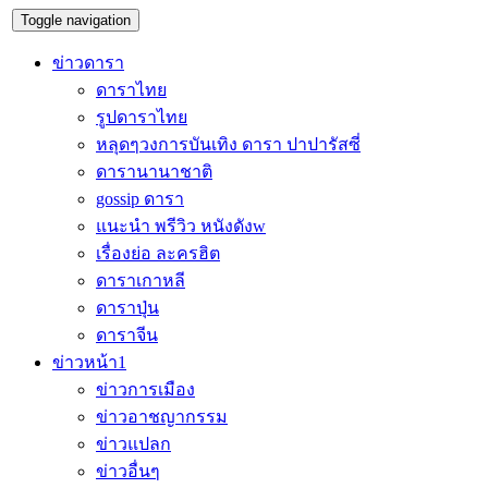
Toggle navigation
ข่าวดารา
ดาราไทย
รูปดาราไทย
หลุดๆวงการบันเทิง ดารา ปาปารัสซี่
ดารานานาชาติ
gossip ดารา
แนะนำ พรีวิว หนังดังw
เรื่องย่อ ละครฮิต
ดาราเกาหลี
ดาราปุ่น
ดาราจีน
ข่าวหน้า1
ข่าวการเมือง
ข่าวอาชญากรรม
ข่าวแปลก
ข่าวอื่นๆ