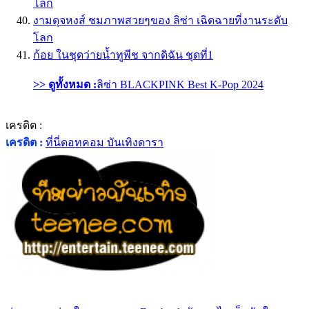
โลก
งามดุจหงส์ ชมภาพสวยๆของ ลิซ่า เฉิดฉายที่งานระดับ
โลก
ก้อย ในชุดว่ายน้ำทูพีช จากดิฉัน ชุดที่1
>> ดูทั้งหมด :
ลิซ่า BLACKPINK Best K-Pop 2024
เครดิต :
เครดิต :
ที่นี่ดอทคอม บันเทิงดารา