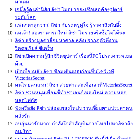
มาเต็ม
เอมี่ลูวู้ด เล่านิสัย ลิซ่า ไม่อยากจะเชื่อเธอคือซุปตาร์
ระดับโลก
เเฟนๆตาลุกวาว! ลิซ่า กับรถหรูคู่ใจ รู้ราคาถึงกับอึ้ง
เเม่เจ้า! ส่องราคารถใหม่ ลิซ่า ไม่รวยจริงซื้อไม่ได้นะ
ลิซ่า สร้างมูลค่าสื่อมหาศาล หลังปรากฎตัวที่งาน
วิคตอเรียส์ ซีเคร็ท
ลิซ่าเปิดความรู้สึกชีวิตซุปตาร์ เรื่องนี้FCโปรดเคารพเธอ
ด้วย
เปิดเบื้องหลัง ลิซ่า ซ้อมเดินเเบบก่อนขึ้นโชว์เวที
VictoriasSecret
คนไทยคนแรก! ลิซ่า สวยฟาดสะเทือนเวทีVictoriasSecret
ลิซ่า ชวนหนุ่มเพื่อนซี้ทำชาเลนจ์เพลงใหม่ ความหล่อ
หลุดโฟกัส
ฟังหรือยัง ลิซ่า ปล่อยเพลงใหม่หวานเจี๊ยบตามประสาคน
คลั่งรัก
อบอุ่นน่ารักมาก! กำลังใจสำคัญบินจากไทยไปหาลิซ่าถึง
อเมริกา