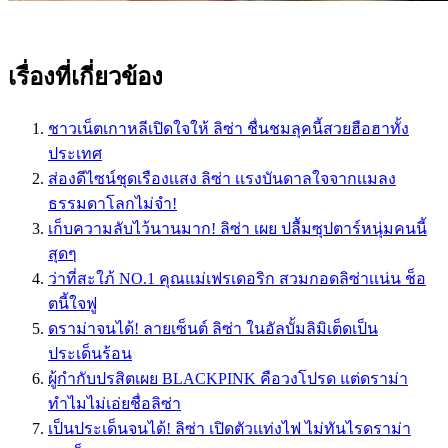
เรื่องที่เกี่ยวข้อง
ชาวเน็ตเกาหลีเปิดใจให้ ลิซ่า ชื่นชมลุคนี้สวยฮือฮาทั้ง
ประเทศ
ส่องดีไซน์ชุดเรืองเเสง ลิซ่า เเรงบันดาลใจจากเเมลง
ธรรมดาโลกไม่จำ!
เก็บความลับไว้นานมาก! ลิซ่า เผย ปลื้มซุปตาร์หนุ่มคนนี้
สุดๆ
ว่าที่สะใภ้ NO.1 คุณแม่เฟรเดอริก สวมกอดลิซ่าเเน่น ช็อ
ตนี้ใจฟู
ดราม่าจนได้! ลายเซ็นต์ ลิซ่า ในอัลบั้มลิมิเต็ดเป็น
ประเด็นร้อน
ผู้กำกับปรสิตเผย BLACKPINK คือวงโปรด แต่ดราม่า
ทำไมไม่เอ่ยชื่อลิซ่า
เป็นประเด็นจนได้! ลิซ่า เปิดตัวเเท่งไฟ ไม่ทันไรดราม่า