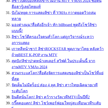
ลิซ่า เปิดเบื้องหลังเข้าร่วมงาน MTV VMAs 2024 ช็อตนี้
ฮือฮารู้เลยไทยเเท้
ปังไม่หยุด การแสดงลิซ่า ที่ VMAs กวาดยอดวิวถล่ม
ทลาย
มองต่างมุม?สื่อดังอีกเจ้า หัก billboard พูดถึงโชว์ลิซ่า
แบบนี้!
ลิซ่า โชว์ดีครองใจคนทั่วโลก เเต่ถูกวิจารณ์ระหว่า
งการเเสดง
เกาหลีหน้าชา!! ลิซ่าROCKSTAR พูดภาษาไทย หลังคว้า
ถ้วยBEST K-POP งาน MTV
สุดปัง!ลิซ่าปาดหน้าเทเลอร์ สวิฟต์ ในประเด็นนี้ จาก
งานMTV VMAs 2024
สวนกระแสโลก?สื่อดังจัดการแสดงของลิซ่าเป็นโชว์ที่แย่
ที่สุด
จัดเต็มไม่มีดร็อป ส่อง 4 ลุค ลิซ่า สาวไทยเฉิดฉายเวที
ระดับโลก
ยินดีสนั่นโลก! ลิซ่า คว้ารางวัลเวทีMTVเป็นปีที่2
กรี๊ดคอแตก! ลิซ่า โชว์เพอร์ฟอมใหญ่สะเทือนเวทีระดับ