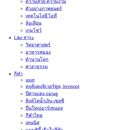
ความสวย ความงาม
ตัวอย่างภาพยนตร์
เทคโนโลยี ไอที
ล้อเลียน
เกมโชว์
Like สาระ
วิทยาศาสตร์
อาหารสมอง
ตำนานโลก
ศาลาธรรม
กีฬา
sport
หงส์แดงลิเวอร์พูล, liverpool
ปีศาจแดง แมนยู
สิงห์โตน้ำเงิน เชลซี
ปืนใหญ่อาร์เซนอล
กีฬาไทย
เทนนิส
แมนซิตี้ เรือใบสีฟ้า