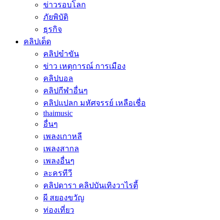
ข่าวรอบโลก
ภัยพิบัติ
ธุรกิจ
คลิปเด็ด
คลิปขำขัน
ข่าว เหตุการณ์ การเมือง
คลิปบอล
คลิปกีฬาอื่นๆ
คลิปแปลก มหัศจรรย์ เหลือเชื่อ
thaimusic
อื่นๆ
เพลงเกาหลี
เพลงสากล
เพลงอื่นๆ
ละครทีวี
คลิปดารา คลิปบันเทิงวาไรตี้
ผี สยองขวัญ
ท่องเที่ยว