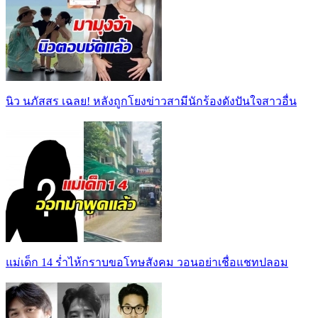
นิว นภัสสร เฉลย! หลังถูกโยงข่าวสามีนักร้องดังปันใจสาวอื่น
แม่เด็ก 14 ร่ำไห้กราบขอโทษสังคม วอนอย่าเชื่อแชทปลอม