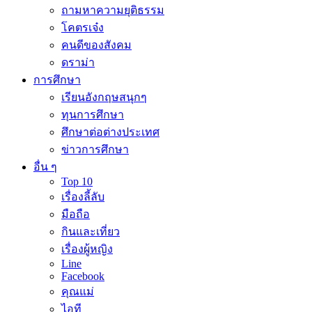
ถามหาความยุติธรรม
โคตรเจ๋ง
คนดีของสังคม
ดราม่า
การศึกษา
เรียนอังกฤษสนุกๆ
ทุนการศึกษา
ศึกษาต่อต่างประเทศ
ข่าวการศึกษา
อื่น ๆ
Top 10
เรื่องลี้ลับ
มือถือ
กินและเที่ยว
เรื่องผู้หญิง
Line
Facebook
คุณแม่
ไอที