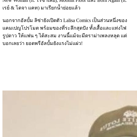
New Woman (ft. โรซาเลีย), Moonlit Floor และ Born Again (ft.
เรย์ & โดจา แคท) มาเรียกน้ำย่อยแล้ว
นอกจากอัลบั้ม ลิซ่ายังเปิดตัว Lalisa Comics เป็นส่วนหนึ่งของ
แคมเปญโปรโมต พร้อมของที่ระลึกสุดปัง ทั้งเสื้อและแท่งไฟ
รูปดาว ให้แฟน ๆ ได้สะสม งานนี้แม้จะมีดราม่าเพลงหลุด แต่
บอกเลยว่า ยอดพรีอัลบั้มยังแรงไม่แผ่ว!