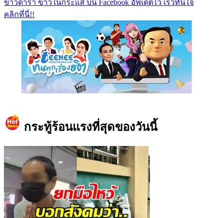
ข่าวดารา ข่าวในกระแส บน Facebook อัพเดตไว เร็วทันใจ
คลิกที่นี่!!
https://www.facebook.com/teeneedotcom
กระทู้ร้อนแรงที่สุดของวันนี้