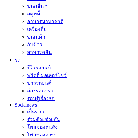
ขนมอื่น ๆ
สมูทตี้
อาหารนานาชาติ
เครื่องดื่ม
ขนมเค้ก
กับข้าว
อาหารคลีน
รถ
รีวิวรถยนต์
พริตตี้ มอเตอร์โชว์
ข่าวรถยนต์
ส่องรถดารา
รอบรู้เรื่องรถ
Socialnews
เป็นข่าว
ร่วมด้วยช่วยกัน
โพสของคนดัง
โพสของดารา