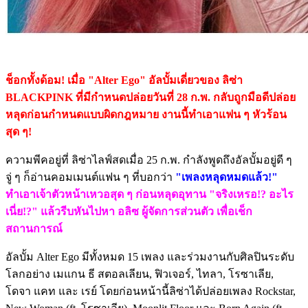
ช็อกทั้งด้อม! เมื่อ "Alter Ego" อัลบั้มเดี่ยวของ ลิซ่า
BLACKPINK ที่มีกำหนดปล่อยวันที่ 28 ก.พ. กลับถูกมือดีปล่อย
หลุดก่อนกำหนดแบบผิดกฎหมาย งานนี้ทำเอาแฟน ๆ หัวร้อน
สุด ๆ!
ความพีคอยู่ที่ ลิซ่าไลฟ์สดเมื่อ 25 ก.พ. กำลังพูดถึงอัลบั้มอยู่ดี ๆ
จู่ ๆ ก็อ่านคอมเมนต์แฟน ๆ ที่บอกว่า
"เพลงหลุดหมดแล้ว!"
ทำเอาเจ้าตัวหน้าเหวอสุด ๆ ก่อนหลุดอุทาน "จริงเหรอ!? อะไร
เนี่ย!?" แล้วรีบหันไปหา อลิซ ผู้จัดการส่วนตัว เพื่อเช็ก
สถานการณ์
อัลบั้ม Alter Ego มีทั้งหมด 15 เพลง และร่วมงานกับศิลปินระดับ
โลกอย่าง เมแกน ธี สตอลเลียน, ฟิวเจอร์, ไทลา, โรซาเลีย,
โดจา แคท และ เรย์ โดยก่อนหน้านี้ลิซ่าได้ปล่อยเพลง Rockstar,