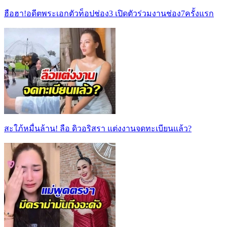
ฮือฮา!อดีตพระเอกตัวท็อปช่อง3 เปิดตัวร่วมงานช่อง7ครั้งแรก
สะใภ้หมื่นล้าน! ลือ ดิวอริสรา แต่งงานจดทะเบียนแล้ว?