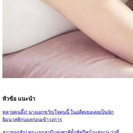
หัวข้อ แนะนำ
หลายคนอึ้ง! นางเอกขวัญใจคนนี้ ในอดีตเธอเคยเป็นนัก
ยิมนาสติกบอลก่อนเข้าวงการ
สาวๆอกหัก! พระเอกสามีเเห่งชาติย้ำชัดปีหน้าเเต่งเเน่-ว่าที่