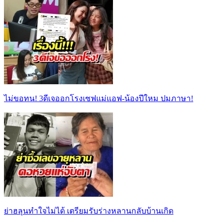
ไม่ขอทน! 3ดีเจออกโรงเซฟแม่แอฟ-น้องปีใหม ปมภาษา!
ย่าฮลุนทำใจไม่ได้ เตรียมรับร่างหลานกลับบ้านเกิด