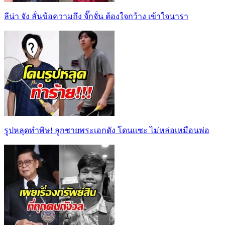
ลีน่า จัง ลั่นข้อความถึง จั๊กจั่น ต้องใจกว้าง เข้าใจนารา
รูปหลุดทำพิษ! ลูกชายพระเอกดัง โดนเเซะ ไม่หล่อเหมือนพ่อ