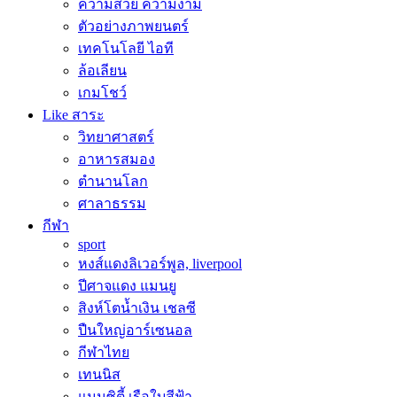
ความสวย ความงาม
ตัวอย่างภาพยนตร์
เทคโนโลยี ไอที
ล้อเลียน
เกมโชว์
Like สาระ
วิทยาศาสตร์
อาหารสมอง
ตำนานโลก
ศาลาธรรม
กีฬา
sport
หงส์แดงลิเวอร์พูล, liverpool
ปีศาจแดง แมนยู
สิงห์โตน้ำเงิน เชลซี
ปืนใหญ่อาร์เซนอล
กีฬาไทย
เทนนิส
แมนซิตี้ เรือใบสีฟ้า