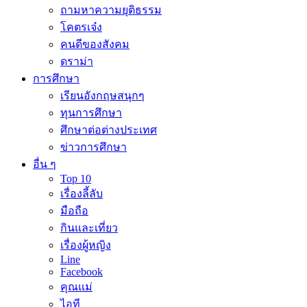
ถามหาความยุติธรรม
โคตรเจ๋ง
คนดีของสังคม
ดราม่า
การศึกษา
เรียนอังกฤษสนุกๆ
ทุนการศึกษา
ศึกษาต่อต่างประเทศ
ข่าวการศึกษา
อื่น ๆ
Top 10
เรื่องลี้ลับ
มือถือ
กินและเที่ยว
เรื่องผู้หญิง
Line
Facebook
คุณแม่
ไอที