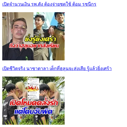
เปิดจำนวนเงิน รพ.ดัง ต้องจ่ายชดใช้ ต้อม รชนีกร
เปิดชีวิตจริง นาซาตาลา เด็กที่ฮลุนจะส่งเสีย รู้แล้วยิ่งเศร้า