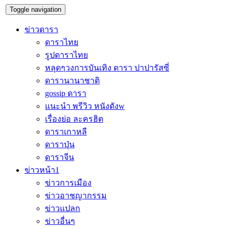
Toggle navigation
ข่าวดารา
ดาราไทย
รูปดาราไทย
หลุดๆวงการบันเทิง ดารา ปาปารัสซี่
ดารานานาชาติ
gossip ดารา
แนะนำ พรีวิว หนังดังw
เรื่องย่อ ละครฮิต
ดาราเกาหลี
ดาราปุ่น
ดาราจีน
ข่าวหน้า1
ข่าวการเมือง
ข่าวอาชญากรรม
ข่าวแปลก
ข่าวอื่นๆ