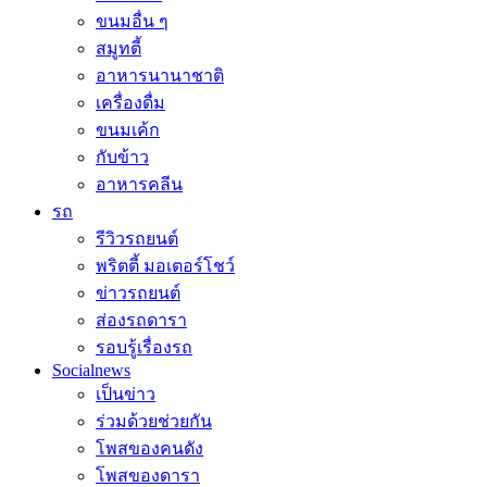
ขนมอื่น ๆ
สมูทตี้
อาหารนานาชาติ
เครื่องดื่ม
ขนมเค้ก
กับข้าว
อาหารคลีน
รถ
รีวิวรถยนต์
พริตตี้ มอเตอร์โชว์
ข่าวรถยนต์
ส่องรถดารา
รอบรู้เรื่องรถ
Socialnews
เป็นข่าว
ร่วมด้วยช่วยกัน
โพสของคนดัง
โพสของดารา