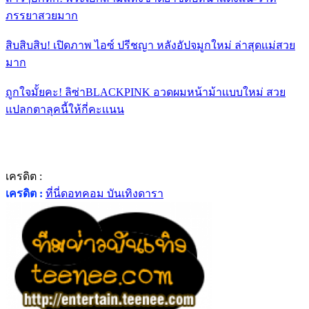
ภรรยาสวยมาก
สิบสิบสิบ! เปิดภาพ ไอซ์ ปรีชญา หลังอัปจมูกใหม่ ล่าสุดเเม่สวย
มาก
ถูกใจมั้ยคะ! ลิซ่าBLACKPINK อวดผมหน้าม้าเเบบใหม่ สวย
เเปลกตาลุคนี้ให้กี่คะเเนน
เครดิต :
เครดิต :
ที่นี่ดอทคอม บันเทิงดารา