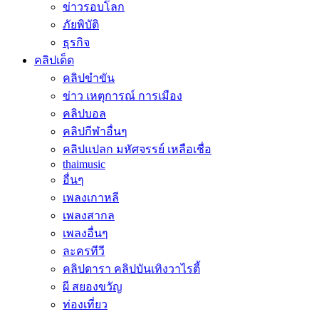
ข่าวรอบโลก
ภัยพิบัติ
ธุรกิจ
คลิปเด็ด
คลิปขำขัน
ข่าว เหตุการณ์ การเมือง
คลิปบอล
คลิปกีฬาอื่นๆ
คลิปแปลก มหัศจรรย์ เหลือเชื่อ
thaimusic
อื่นๆ
เพลงเกาหลี
เพลงสากล
เพลงอื่นๆ
ละครทีวี
คลิปดารา คลิปบันเทิงวาไรตี้
ผี สยองขวัญ
ท่องเที่ยว