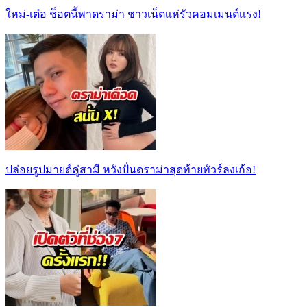
ใหม่-เต๋อ ช็อตนี้พาดราม่า ชาวเน็ตเเห่รัวคอมเมนต์เเรง!
ปล่อยรูปมายด์คู่สามี หวังปั่นดราม่าสุดท้ายทัวร์ลงเก้อ!