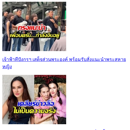
เจ้าฟ้าทีปังกรฯ เสด็จส่วนพระองค์ พร้อมรับสั่งแนะนำพระสหาย
หญิง