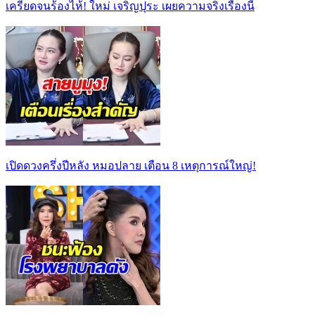
เครียดจนร้องไห้! ใหม่ เจริญปุระ เผยความจริงเรื่องนี้
เปิดดวงครึ่งปีหลัง หมอปลาย เตือน 8 เหตุการณ์ใหญ่!