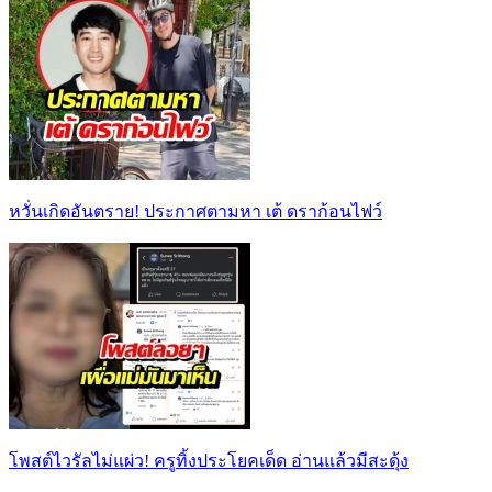
หวั่นเกิดอันตราย! ประกาศตามหา เต้ ดราก้อนไฟว์
โพสต์ไวรัลไม่แผ่ว! ครูทิ้งประโยคเด็ด อ่านแล้วมีสะดุ้ง