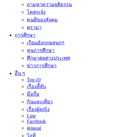
ถามหาความยุติธรรม
โคตรเจ๋ง
คนดีของสังคม
ดราม่า
การศึกษา
เรียนอังกฤษสนุกๆ
ทุนการศึกษา
ศึกษาต่อต่างประเทศ
ข่าวการศึกษา
อื่น ๆ
Top 10
เรื่องลี้ลับ
มือถือ
กินและเที่ยว
เรื่องผู้หญิง
Line
Facebook
คุณแม่
ไอที