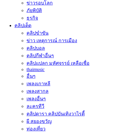
ข่าวรอบโลก
ภัยพิบัติ
ธุรกิจ
คลิปเด็ด
คลิปขำขัน
ข่าว เหตุการณ์ การเมือง
คลิปบอล
คลิปกีฬาอื่นๆ
คลิปแปลก มหัศจรรย์ เหลือเชื่อ
thaimusic
อื่นๆ
เพลงเกาหลี
เพลงสากล
เพลงอื่นๆ
ละครทีวี
คลิปดารา คลิปบันเทิงวาไรตี้
ผี สยองขวัญ
ท่องเที่ยว