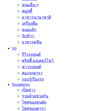
ขนมอื่น ๆ
สมูทตี้
อาหารนานาชาติ
เครื่องดื่ม
ขนมเค้ก
กับข้าว
อาหารคลีน
รถ
รีวิวรถยนต์
พริตตี้ มอเตอร์โชว์
ข่าวรถยนต์
ส่องรถดารา
รอบรู้เรื่องรถ
Socialnews
เป็นข่าว
ร่วมด้วยช่วยกัน
โพสของคนดัง
โพสของดารา