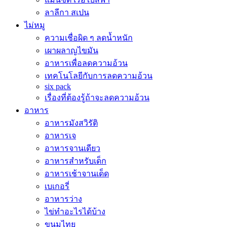
ลาลีกา สเปน
ไม่หมู
ความเชื่อผิด ๆ ลดน้ำหนัก
เผาผลาญไขมัน
อาหารเพื่อลดความอ้วน
เทคโนโลยีกับการลดความอ้วน
six pack
เรื่องที่ต้องรู้ถ้าจะลดความอ้วน
อาหาร
อาหารมังสวิรัติ
อาหารเจ
อาหารจานเดียว
อาหารสำหรับเด็ก
อาหารเช้าจานเด็ด
เบเกอรี่
อาหารว่าง
ไข่ทำอะไรได้บ้าง
ขนมไทย