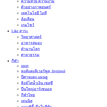
ความสวย ความงาม
ตัวอย่างภาพยนตร์
เทคโนโลยี ไอที
ล้อเลียน
เกมโชว์
Like สาระ
วิทยาศาสตร์
อาหารสมอง
ตำนานโลก
ศาลาธรรม
กีฬา
sport
หงส์แดงลิเวอร์พูล, liverpool
ปีศาจแดง แมนยู
สิงห์โตน้ำเงิน เชลซี
ปืนใหญ่อาร์เซนอล
กีฬาไทย
เทนนิส
แมนซิตี้ เรือใบสีฟ้า