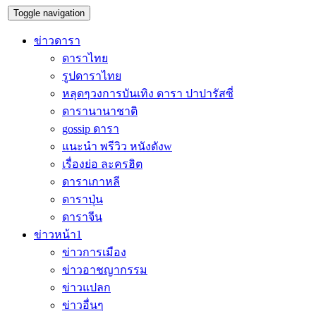
Toggle navigation
ข่าวดารา
ดาราไทย
รูปดาราไทย
หลุดๆวงการบันเทิง ดารา ปาปารัสซี่
ดารานานาชาติ
gossip ดารา
แนะนำ พรีวิว หนังดังw
เรื่องย่อ ละครฮิต
ดาราเกาหลี
ดาราปุ่น
ดาราจีน
ข่าวหน้า1
ข่าวการเมือง
ข่าวอาชญากรรม
ข่าวแปลก
ข่าวอื่นๆ