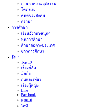
ถามหาความยุติธรรม
โคตรเจ๋ง
คนดีของสังคม
ดราม่า
การศึกษา
เรียนอังกฤษสนุกๆ
ทุนการศึกษา
ศึกษาต่อต่างประเทศ
ข่าวการศึกษา
อื่น ๆ
Top 10
เรื่องลี้ลับ
มือถือ
กินและเที่ยว
เรื่องผู้หญิง
Line
Facebook
คุณแม่
ไอที