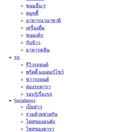
ขนมอื่น ๆ
สมูทตี้
อาหารนานาชาติ
เครื่องดื่ม
ขนมเค้ก
กับข้าว
อาหารคลีน
รถ
รีวิวรถยนต์
พริตตี้ มอเตอร์โชว์
ข่าวรถยนต์
ส่องรถดารา
รอบรู้เรื่องรถ
Socialnews
เป็นข่าว
ร่วมด้วยช่วยกัน
โพสของคนดัง
โพสของดารา