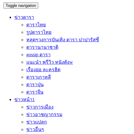
Toggle navigation
ข่าวดารา
ดาราไทย
รูปดาราไทย
หลุดๆวงการบันเทิง ดารา ปาปารัสซี่
ดารานานาชาติ
gossip ดารา
แนะนำ พรีวิว หนังดังw
เรื่องย่อ ละครฮิต
ดาราเกาหลี
ดาราปุ่น
ดาราจีน
ข่าวหน้า1
ข่าวการเมือง
ข่าวอาชญากรรม
ข่าวแปลก
ข่าวอื่นๆ