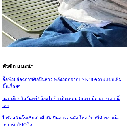
หัวข้อ แนะนำ
อื้อหือ! ส่องภาพศิลปินสาว หลังออกจากBNK48 ความเเซ่บเพิ่ม
ขึ้นเรื่อยๆ
ผมเกลียดวันจันทร์! น้องไทก้า เปิดเทอมวันเเรกมีอาการเเบบนี้
เลย
ไวรัลสนั่นโซเชียล! เมื่อศิลปินสาวคนดัง โพสต์ท่านี้ทำชาวเน็ต
ถามเข้าไปยังไง