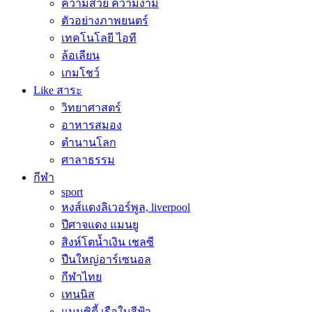
ความสวย ความงาม
ตัวอย่างภาพยนตร์
เทคโนโลยี ไอที
ล้อเลียน
เกมโชว์
Like สาระ
วิทยาศาสตร์
อาหารสมอง
ตำนานโลก
ศาลาธรรม
กีฬา
sport
หงส์แดงลิเวอร์พูล, liverpool
ปีศาจแดง แมนยู
สิงห์โตน้ำเงิน เชลซี
ปืนใหญ่อาร์เซนอล
กีฬาไทย
เทนนิส
แมนซิตี้ เรือใบสีฟ้า