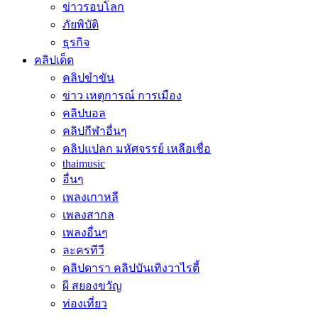
ข่าวรอบโลก
ภัยพิบัติ
ธุรกิจ
คลิปเด็ด
คลิปขำขัน
ข่าว เหตุการณ์ การเมือง
คลิปบอล
คลิปกีฬาอื่นๆ
คลิปแปลก มหัศจรรย์ เหลือเชื่อ
thaimusic
อื่นๆ
เพลงเกาหลี
เพลงสากล
เพลงอื่นๆ
ละครทีวี
คลิปดารา คลิปบันเทิงวาไรตี้
ผี สยองขวัญ
ท่องเที่ยว