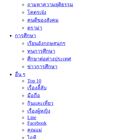
ถามหาความยุติธรรม
โคตรเจ๋ง
คนดีของสังคม
ดราม่า
การศึกษา
เรียนอังกฤษสนุกๆ
ทุนการศึกษา
ศึกษาต่อต่างประเทศ
ข่าวการศึกษา
อื่น ๆ
Top 10
เรื่องลี้ลับ
มือถือ
กินและเที่ยว
เรื่องผู้หญิง
Line
Facebook
คุณแม่
ไอที