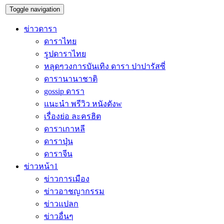
Toggle navigation
ข่าวดารา
ดาราไทย
รูปดาราไทย
หลุดๆวงการบันเทิง ดารา ปาปารัสซี่
ดารานานาชาติ
gossip ดารา
แนะนำ พรีวิว หนังดังw
เรื่องย่อ ละครฮิต
ดาราเกาหลี
ดาราปุ่น
ดาราจีน
ข่าวหน้า1
ข่าวการเมือง
ข่าวอาชญากรรม
ข่าวแปลก
ข่าวอื่นๆ