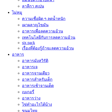
ลาลีกา สเปน
ไม่หมู
ความเชื่อผิด ๆ ลดน้ำหนัก
เผาผลาญไขมัน
อาหารเพื่อลดความอ้วน
เทคโนโลยีกับการลดความอ้วน
six pack
เรื่องที่ต้องรู้ถ้าจะลดความอ้วน
อาหาร
อาหารมังสวิรัติ
อาหารเจ
อาหารจานเดียว
อาหารสำหรับเด็ก
อาหารเช้าจานเด็ด
เบเกอรี่
อาหารว่าง
ไข่ทำอะไรได้บ้าง
ขนมไทย