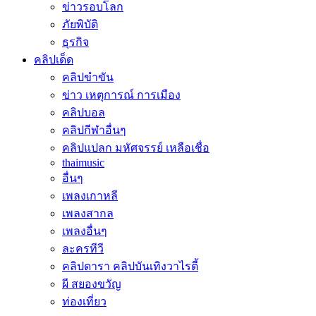
ข่าวรอบโลก
ภัยพิบัติ
ธุรกิจ
คลิปเด็ด
คลิปขำขัน
ข่าว เหตุการณ์ การเมือง
คลิปบอล
คลิปกีฬาอื่นๆ
คลิปแปลก มหัศจรรย์ เหลือเชื่อ
thaimusic
อื่นๆ
เพลงเกาหลี
เพลงสากล
เพลงอื่นๆ
ละครทีวี
คลิปดารา คลิปบันเทิงวาไรตี้
ผี สยองขวัญ
ท่องเที่ยว