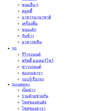
ขนมอื่น ๆ
สมูทตี้
อาหารนานาชาติ
เครื่องดื่ม
ขนมเค้ก
กับข้าว
อาหารคลีน
รถ
รีวิวรถยนต์
พริตตี้ มอเตอร์โชว์
ข่าวรถยนต์
ส่องรถดารา
รอบรู้เรื่องรถ
Socialnews
เป็นข่าว
ร่วมด้วยช่วยกัน
โพสของคนดัง
โพสของดารา