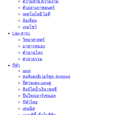
ความสวย ความงาม
ตัวอย่างภาพยนตร์
เทคโนโลยี ไอที
ล้อเลียน
เกมโชว์
Like สาระ
วิทยาศาสตร์
อาหารสมอง
ตำนานโลก
ศาลาธรรม
กีฬา
sport
หงส์แดงลิเวอร์พูล, liverpool
ปีศาจแดง แมนยู
สิงห์โตน้ำเงิน เชลซี
ปืนใหญ่อาร์เซนอล
กีฬาไทย
เทนนิส
แมนซิตี้ เรือใบสีฟ้า