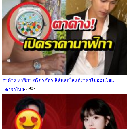
ตาค้าง-นาฬิกา-ตรีภรภัทร-สีสันสดใสแต่ราคาไม่อ่อนโยน
: 3907
ดาราไทย