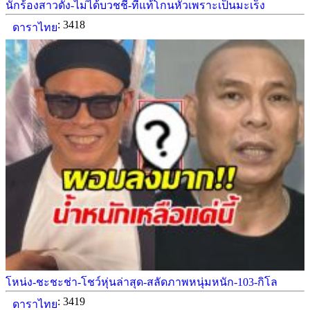
นักร้องสาวดัง-ไม่ได้บวชชี-ที่แท้โกนหัวเพราะเป็นมะเร็ง
: 3418
ดาราไทย
โหน่ง-ชะชะช่า-โชว์หุ่นล่าสุด-สลัดภาพหนุ่มหนัก-103-กิโล
: 3419
ดาราไทย