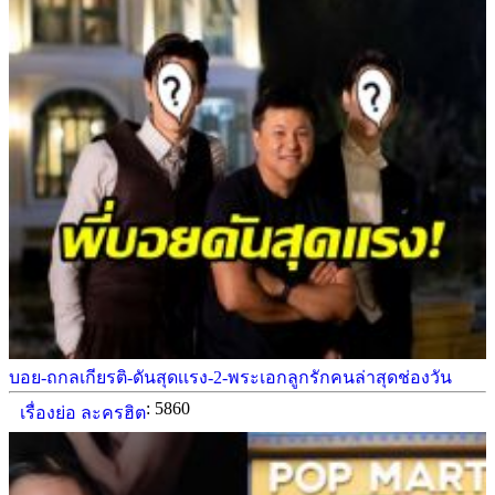
บอย-ถกลเกียรติ-ดันสุดเเรง-2-พระเอกลูกรักคนล่าสุดช่องวัน
: 5860
เรื่องย่อ ละครฮิต