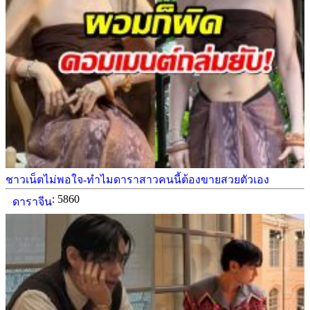
ชาวเน็ตไม่พอใจ-ทำไมดาราสาวคนนี้ต้องขายสวยตัวเอง
: 5860
ดาราจีน