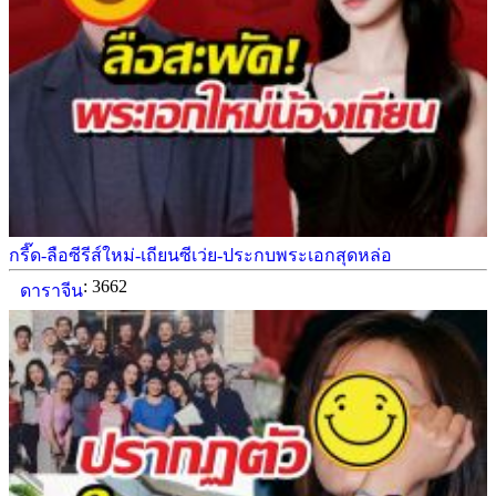
กรี๊ด-ลือซีรีส์ใหม่-เถียนซีเว่ย-ประกบพระเอกสุดหล่อ
: 3662
ดาราจีน