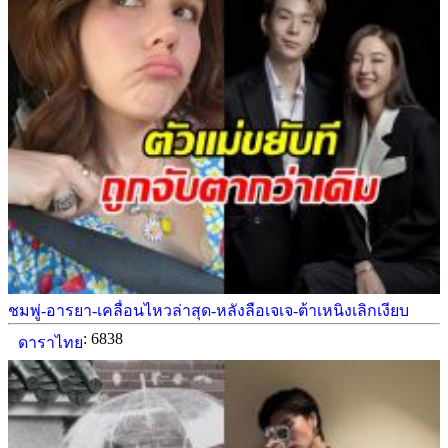
ชมพู่-อารยา-เคลื่อนไหวล่าสุด-หลังลือเจเจ-ต้าเหนิงเลิกเงียบ
: 6838
ดาราไทย