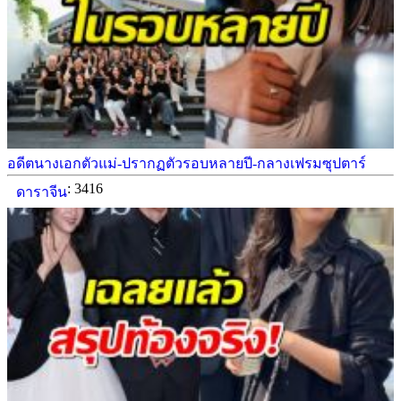
อดีตนางเอกตัวแม่-ปรากฏตัวรอบหลายปี-กลางเฟรมซุปตาร์
: 3416
ดาราจีน