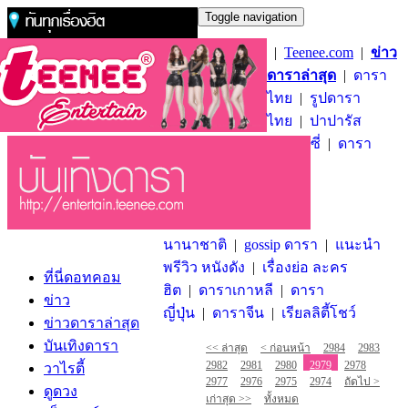
Toggle navigation
|
Teenee.com
|
ข่าว
ดาราล่าสุด
|
ดารา
ไทย
|
รูปดารา
ไทย
|
ปาปารัส
ซี่
|
ดารา
นานาชาติ
|
gossip ดารา
|
แนะนำ
พรีวิว หนังดัง
|
เรื่องย่อ ละคร
ที่นี่ดอทคอม
ฮิต
|
ดาราเกาหลี
|
ดารา
ข่าว
ญี่ปุ่น
|
ดาราจีน
|
เรียลลิตี้โชว์
ข่าวดาราล่าสุด
บันเทิงดารา
<< ล่าสุด
< ก่อนหน้า
2984
2983
2982
2981
2980
2979
2978
วาไรตี้
2977
2976
2975
2974
ถัดไป >
ดูดวง
เก่าสุด >>
ทั้งหมด