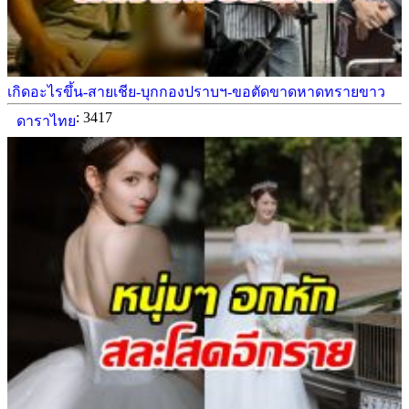
เกิดอะไรขึ้น-สายเชีย-บุกกองปราบฯ-ขอตัดขาดหาดทรายขาว
: 3417
ดาราไทย