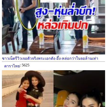
ชาวเน็ตรีวิวเจอตัวจริงพระเอกดัง-อึ้ง-หล่อกว่าในจอล้านเท่า
: 5625
ดาราไทย