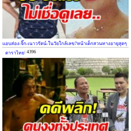
แอบส่อง-จิ๊ก-เนาวรัตน์-ในวัยใกล้เลข7หน้าเด็กสวนทางอายุสุดๆ
: 4396
ดาราไทย