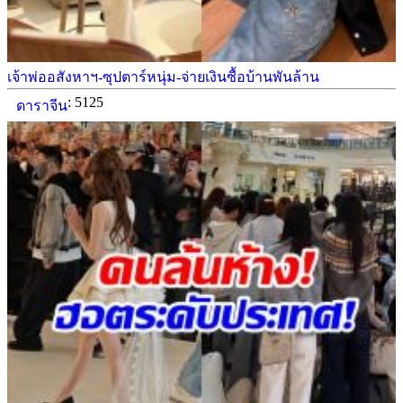
เจ้าพ่ออสังหาฯ-ซุปตาร์หนุ่ม-จ่ายเงินซื้อบ้านพันล้าน
: 5125
ดาราจีน