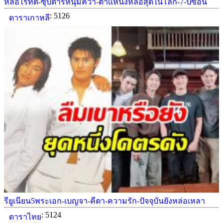
หล่อไร้ที่ติ-ซุปตาร์หนุ่มคว้า-ตำเเหน่งหล่อสุดในโลก-7-ปีซ้อน
: 5126
ดาราเกาหลี
รียูเนียน5พระเอก-เบญจา-คีตา-ความรัก-ปัจจุบันยังหล่อเหลา
: 5124
ดาราไทย