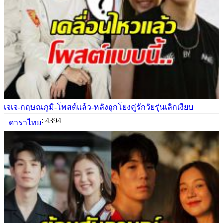
เจเจ-กฤษณภูมิ-โพสต์แล้ว-หลังถูกโยงคู่รักวัยรุ่นเลิกเงียบ
: 4394
ดาราไทย