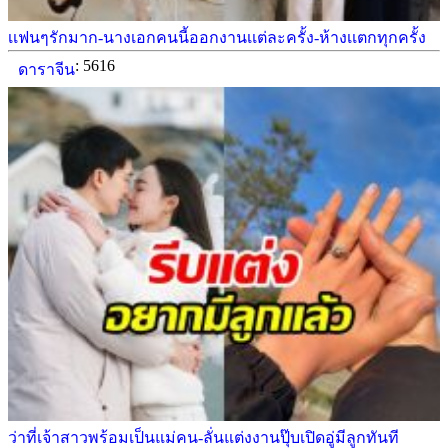
เเฟนๆรักมาก-นางเอกคนนี้ออกงานเเต่ละครั้ง-ห้างเเตกทุกครั้ง
: 5616
ดาราจีน
ว่าที่เจ้าสาวพร้อมเป็นแม่คน-ลั่นแต่งงานปุ๊บเปิดอู่มีลูกทันที