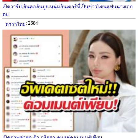
เปิดวาร์ป-ลินคอล์นบูย-หนุ่มอินเตอร์ที่เป็นข่าวโดนแฟนนางเอก
ตบ
: 2684
ดาราไทย
เปิดภาพล่าสุด-ดิว-อริสรา-คนแห่คอมเมนต์เพียบ