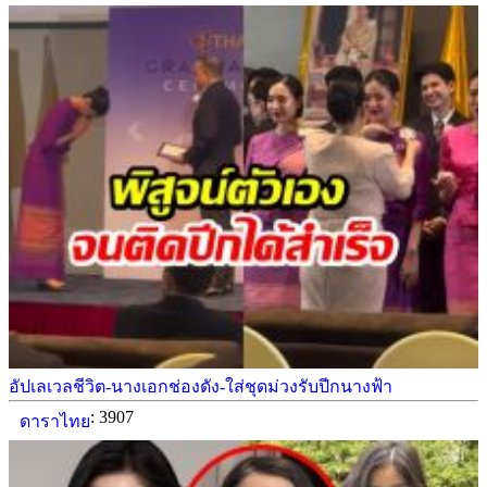
อัปเลเวลชีวิต-นางเอกช่องดัง-ใส่ชุดม่วงรับปีกนางฟ้า
: 3907
ดาราไทย