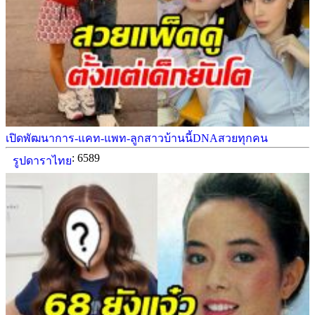
เปิดพัฒนาการ-แคท-แพท-ลูกสาวบ้านนี้DNAสวยทุกคน
: 6589
รูปดาราไทย