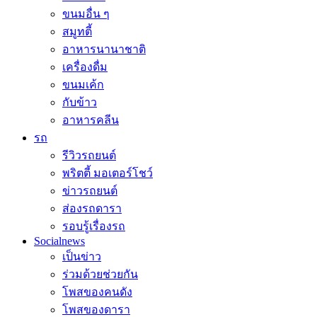
ขนมอื่น ๆ
สมูทตี้
อาหารนานาชาติ
เครื่องดื่ม
ขนมเค้ก
กับข้าว
อาหารคลีน
รถ
รีวิวรถยนต์
พริตตี้ มอเตอร์โชว์
ข่าวรถยนต์
ส่องรถดารา
รอบรู้เรื่องรถ
Socialnews
เป็นข่าว
ร่วมด้วยช่วยกัน
โพสของคนดัง
โพสของดารา