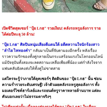
เปิดชีวิตสุดเซอร์ "ปุ้ย Lกฮ" รวยเงียบ! คลังรถหรูอลังการ ราย
ได้ต่อปีทะลุ 50 ล้าน!
"ปุ้ย Lกฮ" ศิลปินหนุ่มเสียงดีแดนใต้ อดีตหวานใจนักร้องสาว
"ลำไย ไหทองคำ"
กลับมาเป็นที่จับตามองอีกครั้ง หลังเรื่อง
ราวความรักของทั้งคู่กลายเป็นกระแสร้อนแรงในโลกออนไลน์
แม้ปัจจุบันทั้งสองจะลดสถานะเหลือเพียงพี่น้อง แต่กำลังใจจาก
แฟนคลับยังคงส่งให้ทั้งคู่ไม่ขาดสาย
แต่ใครจะรู้ว่าภายใต้ลุคเซอร์ๆ ติดดินของ "ปุ้ย Lกฮ" นั้น ซ่อน
ความร่ำรวยระดับเศรษฐี! เจ้าตัวเผยคลังรถหรูสุดอลังการ ทั้ง
มอเตอร์ไซค์ฮาร์เลย์และรถยนต์หรูราคาหลายล้านบาท แต่ละ
คันบอกเลยว่าไม่ธรรมดาจริงๆ
ไม่เพียงเท่านั้น เมื่อลองส่องรายได้ของ "ปุ้ย Lกฮ" ในเดือน