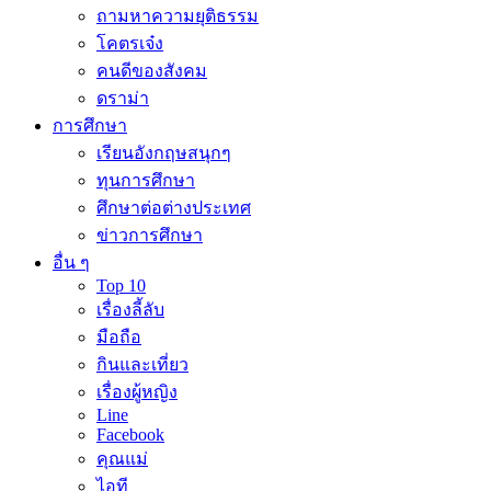
ถามหาความยุติธรรม
โคตรเจ๋ง
คนดีของสังคม
ดราม่า
การศึกษา
เรียนอังกฤษสนุกๆ
ทุนการศึกษา
ศึกษาต่อต่างประเทศ
ข่าวการศึกษา
อื่น ๆ
Top 10
เรื่องลี้ลับ
มือถือ
กินและเที่ยว
เรื่องผู้หญิง
Line
Facebook
คุณแม่
ไอที