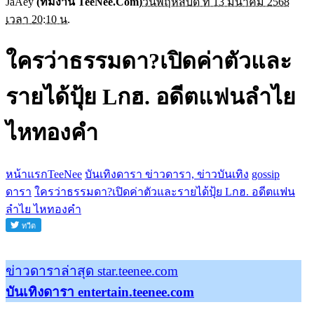
JaAey
(ทีมงาน TeeNee.Com)
วันพฤหัสบดี ที่ 13 มีนาคม 2568
เวลา 20:10 น.
ใครว่าธรรมดา?เปิดค่าตัวและ
รายได้ปุ้ย Lกฮ. อดีตแฟนลำไย
ไหทองคำ
หน้าแรกTeeNee
บันเทิงดารา ข่าวดารา, ข่าวบันเทิง
gossip
ดารา
ใครว่าธรรมดา?เปิดค่าตัวและรายได้ปุ้ย Lกฮ. อดีตแฟน
ลำไย ไหทองคำ
ข่าวดาราล่าสุด star.teenee.com
บันเทิงดารา entertain.teenee.com