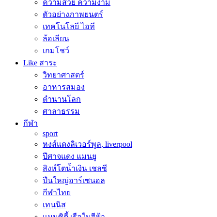
ความสวย ความงาม
ตัวอย่างภาพยนตร์
เทคโนโลยี ไอที
ล้อเลียน
เกมโชว์
Like สาระ
วิทยาศาสตร์
อาหารสมอง
ตำนานโลก
ศาลาธรรม
กีฬา
sport
หงส์แดงลิเวอร์พูล, liverpool
ปีศาจแดง แมนยู
สิงห์โตน้ำเงิน เชลซี
ปืนใหญ่อาร์เซนอล
กีฬาไทย
เทนนิส
แมนซิตี้ เรือใบสีฟ้า