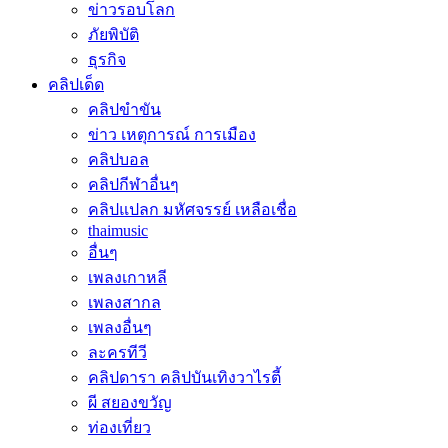
ข่าวรอบโลก
ภัยพิบัติ
ธุรกิจ
คลิปเด็ด
คลิปขำขัน
ข่าว เหตุการณ์ การเมือง
คลิปบอล
คลิปกีฬาอื่นๆ
คลิปแปลก มหัศจรรย์ เหลือเชื่อ
thaimusic
อื่นๆ
เพลงเกาหลี
เพลงสากล
เพลงอื่นๆ
ละครทีวี
คลิปดารา คลิปบันเทิงวาไรตี้
ผี สยองขวัญ
ท่องเที่ยว