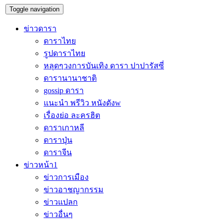
Toggle navigation
ข่าวดารา
ดาราไทย
รูปดาราไทย
หลุดๆวงการบันเทิง ดารา ปาปารัสซี่
ดารานานาชาติ
gossip ดารา
แนะนำ พรีวิว หนังดังw
เรื่องย่อ ละครฮิต
ดาราเกาหลี
ดาราปุ่น
ดาราจีน
ข่าวหน้า1
ข่าวการเมือง
ข่าวอาชญากรรม
ข่าวแปลก
ข่าวอื่นๆ