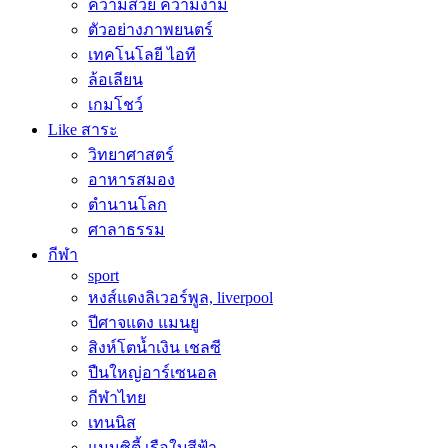
ความสวย ความงาม
ตัวอย่างภาพยนตร์
เทคโนโลยี ไอที
ล้อเลียน
เกมโชว์
Like สาระ
วิทยาศาสตร์
อาหารสมอง
ตำนานโลก
ศาลาธรรม
กีฬา
sport
หงส์แดงลิเวอร์พูล, liverpool
ปีศาจแดง แมนยู
สิงห์โตน้ำเงิน เชลซี
ปืนใหญ่อาร์เซนอล
กีฬาไทย
เทนนิส
แมนซิตี้ เรือใบสีฟ้า