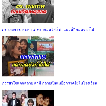
ตร. เผยการกระทำ เต้ ดราก้อนไฟว์ ทำแบบนี้? ก่อนจากไป
ภรรยาใจแตกสลาย สามี กลายเป็นเหยื่อกราดยิงในโรงเรียน