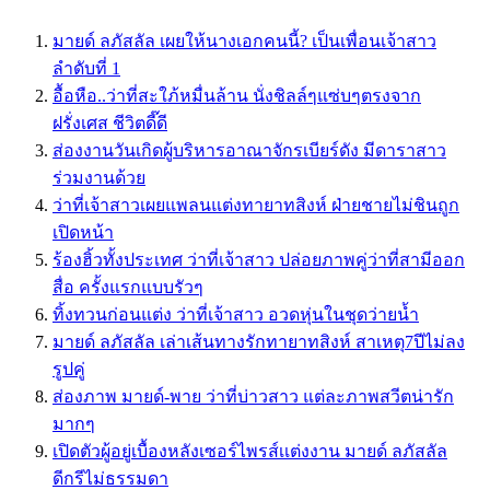
มายด์ ลภัสลัล เผยให้นางเอกคนนี้? เป็นเพื่อนเจ้าสาว
ลำดับที่ 1
อื้อหือ..ว่าที่สะใภ้หมื่นล้าน นั่งชิลล์ๆแซ่บๆตรงจาก
ฝรั่งเศส ชีวิตดี๊ดี
ส่องงานวันเกิดผู้บริหารอาณาจักรเบียร์ดัง มีดาราสาว
ร่วมงานด้วย
ว่าที่เจ้าสาวเผยแพลนแต่งทายาทสิงห์ ฝ่ายชายไม่ชินถูก
เปิดหน้า
ร้องฮิ้วทั้งประเทศ ว่าที่เจ้าสาว ปล่อยภาพคู่ว่าที่สามีออก
สื่อ ครั้งแรกแบบรัวๆ
ทิ้งทวนก่อนแต่ง ว่าที่เจ้าสาว อวดหุ่นในชุดว่ายน้ำ
มายด์ ลภัสลัล เล่าเส้นทางรักทายาทสิงห์ สาเหตุ7ปีไม่ลง
รูปคู่
ส่องภาพ มายด์-พาย ว่าที่บ่าวสาว แต่ละภาพสวีตน่ารัก
มากๆ
เปิดตัวผู้อยู่เบื้องหลังเซอร์ไพรส์เเต่งงาน มายด์ ลภัสลัล
ดีกรีไม่ธรรมดา