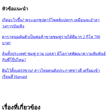
หัวข้อแนะนำ
เกิดอะไรขึ้น? พระเอกซุปตาร์โพสต์เเปลกๆ เหมือนจะอำลา
วงการบันเทิง
ดาราหนุ่มผันตัวเป็นพ่อค้าขายชมพู่รายได้ดีมาก 2 กิโล 790
บาท!
ลุ้นทั้งประเทศ! ชมพู่ ถาม เบลล่า มีโอกาสพัฒนาความสัมพันธ์
กับพี่โป๊ปไหม?
ฝันไว้ตั้งเเต่10ขวบ! สาวไทยคนดังประกาศข่าวดี เตรียมเข้า
เรียนที่ Harvard
เรื่องที่เกี่ยวข้อง