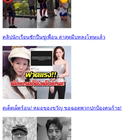
คลิปนักเรียนชักปืนขู่เพื่อน ล่าสุดมีบทลงโทษแล้ว
ดุเด็ดเผ็ดร้อน! หมอของขวัญ ขอฉอดพวกปกป้องคนร้าย!