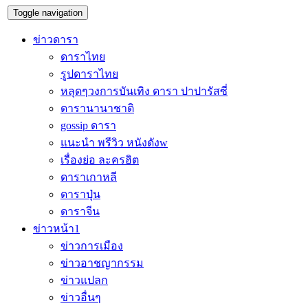
Toggle navigation
ข่าวดารา
ดาราไทย
รูปดาราไทย
หลุดๆวงการบันเทิง ดารา ปาปารัสซี่
ดารานานาชาติ
gossip ดารา
แนะนำ พรีวิว หนังดังw
เรื่องย่อ ละครฮิต
ดาราเกาหลี
ดาราปุ่น
ดาราจีน
ข่าวหน้า1
ข่าวการเมือง
ข่าวอาชญากรรม
ข่าวแปลก
ข่าวอื่นๆ