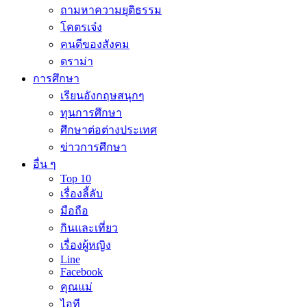
ถามหาความยุติธรรม
โคตรเจ๋ง
คนดีของสังคม
ดราม่า
การศึกษา
เรียนอังกฤษสนุกๆ
ทุนการศึกษา
ศึกษาต่อต่างประเทศ
ข่าวการศึกษา
อื่น ๆ
Top 10
เรื่องลี้ลับ
มือถือ
กินและเที่ยว
เรื่องผู้หญิง
Line
Facebook
คุณแม่
ไอที