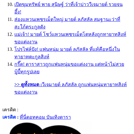
เปิดขุมทรัพย์ พาย สุนิษฐ์ ว่าที่เจ้าบ่าววีเจมายด์ รวยจน
อึ้ง!
ส่องแหวนเพชรเม็ดใหญ่ มายด์ ลภัสลัล สมฐานะว่าที่
สะใภ้ตระกูลดัง
เเม่เจ้า! มายด์ โชว์เเหวนเพชรเม็ดโตหลังถูกทายาทสิงห์
ขอเเต่งงาน
โปรไฟล์ปัง! เเฟนหนุ่ม มายด์ ลภัสลัล ที่เเท้คือหนึ่งใน
ทายาทตะกูลสิงห์
กรี๊ด! ดาราสาวถูกเเฟนหนุ่มขอเเต่งงาน เเต่หน้าไม่สวย
บู้บี้ทุกรูปเลย
>> ดูทั้งหมด :
วีเจมายด์ ลภัสลัล ถูกแฟนหนุ่มทายาทสิงห์
ขอแต่งงาน
เครดิต :
เครดิต :
ที่นี่ดอทคอม บันเทิงดารา