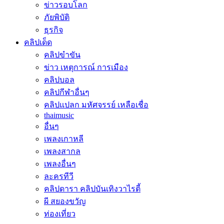
ข่าวรอบโลก
ภัยพิบัติ
ธุรกิจ
คลิปเด็ด
คลิปขำขัน
ข่าว เหตุการณ์ การเมือง
คลิปบอล
คลิปกีฬาอื่นๆ
คลิปแปลก มหัศจรรย์ เหลือเชื่อ
thaimusic
อื่นๆ
เพลงเกาหลี
เพลงสากล
เพลงอื่นๆ
ละครทีวี
คลิปดารา คลิปบันเทิงวาไรตี้
ผี สยองขวัญ
ท่องเที่ยว