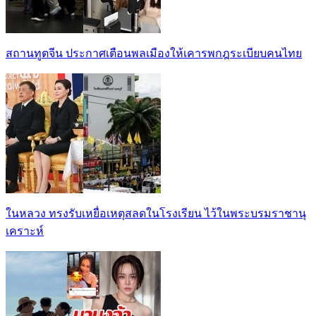
สถานทูตจีน ประกาศเตือนพลเมืองให้เคารพกฎระเบียบคนไทย
ในหลวง ทรงรับเหยื่อเหตุสลดในโรงเรียน ไว้ในพระบรมราชานุ
เคราะห์