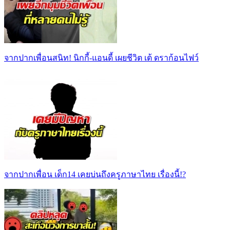
จากปากเพื่อนสนิท! นิกกี้-แอนดี้ เผยชีวิต เต้ ดราก้อนไฟว์
จากปากเพื่อน เด็ก14 เคยบ่นถึงครูภาษาไทย เรื่องนี้!?