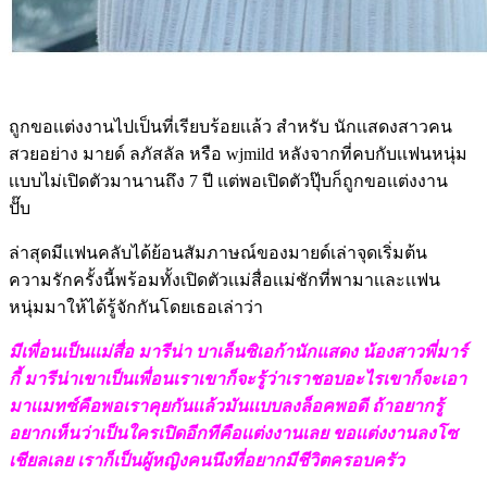
ถูกขอเเต่งงานไปเป็นที่เรียบร้อยเเล้ว สำหรับ นักเเสดงสาวคน
สวยอย่าง มายด์ ลภัสลัล หรือ wjmild หลังจากที่คบกับเเฟนหนุ่ม
เเบบไม่เปิดตัวมานานถึง 7 ปี เเต่พอเปิดตัวปุ๊บก็ถูกขอเเต่งงาน
ปั๊บ
ล่าสุดมีเเฟนคลับได้ย้อนสัมภาษณ์ของมายด์เล่าจุดเริ่มต้น
ความรักครั้งนี้พร้อมทั้งเปิดตัวเเม่สื่อเเม่ชักที่พามาเเละเเฟน
หนุ่มมาให้ได้รู้จักกันโดยเธอเล่าว่า
มีเพื่อนเป็นเเม่สื่อ มารีน่า บาเล็นซิเอก้านักแสดง น้องสาวพี่มาร์
กี้ มารีน่าเขาเป็นเพื่อนเราเขาก็จะรู้ว่าเราชอบอะไรเขาก็จะเอา
มาเเมทซ์คือพอเราคุยกันเเล้วมันเเบบลงล็อคพอดี ถ้าอยากรู้
อยากเห็นว่าเป็นใครเปิดอีกทีคือเเต่งงานเลย ขอเเต่งงานลงโซ
เชียลเลย เราก็เป็นผู้หญิงคนนึงที่อยากมีชีวิตครอบครัว