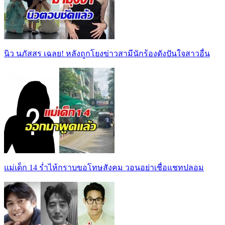
นิว นภัสสร เฉลย! หลังถูกโยงข่าวสามีนักร้องดังปันใจสาวอื่น
แม่เด็ก 14 ร่ำไห้กราบขอโทษสังคม วอนอย่าเชื่อแชทปลอม