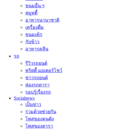
ขนมอื่น ๆ
สมูทตี้
อาหารนานาชาติ
เครื่องดื่ม
ขนมเค้ก
กับข้าว
อาหารคลีน
รถ
รีวิวรถยนต์
พริตตี้ มอเตอร์โชว์
ข่าวรถยนต์
ส่องรถดารา
รอบรู้เรื่องรถ
Socialnews
เป็นข่าว
ร่วมด้วยช่วยกัน
โพสของคนดัง
โพสของดารา