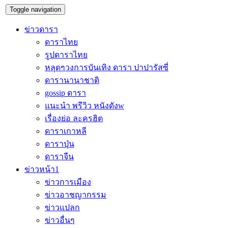
Toggle navigation
ข่าวดารา
ดาราไทย
รูปดาราไทย
หลุดๆวงการบันเทิง ดารา ปาปารัสซี่
ดารานานาชาติ
gossip ดารา
แนะนำ พรีวิว หนังดังw
เรื่องย่อ ละครฮิต
ดาราเกาหลี
ดาราปุ่น
ดาราจีน
ข่าวหน้า1
ข่าวการเมือง
ข่าวอาชญากรรม
ข่าวแปลก
ข่าวอื่นๆ