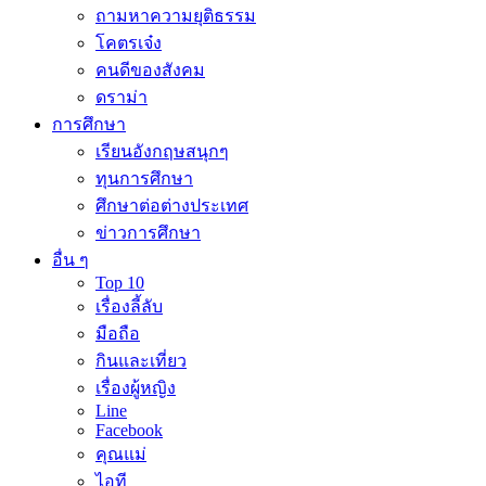
ถามหาความยุติธรรม
โคตรเจ๋ง
คนดีของสังคม
ดราม่า
การศึกษา
เรียนอังกฤษสนุกๆ
ทุนการศึกษา
ศึกษาต่อต่างประเทศ
ข่าวการศึกษา
อื่น ๆ
Top 10
เรื่องลี้ลับ
มือถือ
กินและเที่ยว
เรื่องผู้หญิง
Line
Facebook
คุณแม่
ไอที