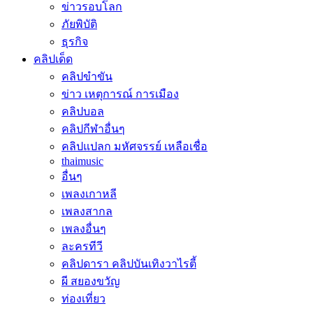
ข่าวรอบโลก
ภัยพิบัติ
ธุรกิจ
คลิปเด็ด
คลิปขำขัน
ข่าว เหตุการณ์ การเมือง
คลิปบอล
คลิปกีฬาอื่นๆ
คลิปแปลก มหัศจรรย์ เหลือเชื่อ
thaimusic
อื่นๆ
เพลงเกาหลี
เพลงสากล
เพลงอื่นๆ
ละครทีวี
คลิปดารา คลิปบันเทิงวาไรตี้
ผี สยองขวัญ
ท่องเที่ยว