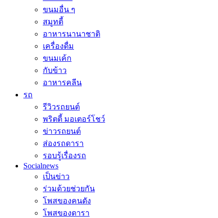
ขนมอื่น ๆ
สมูทตี้
อาหารนานาชาติ
เครื่องดื่ม
ขนมเค้ก
กับข้าว
อาหารคลีน
รถ
รีวิวรถยนต์
พริตตี้ มอเตอร์โชว์
ข่าวรถยนต์
ส่องรถดารา
รอบรู้เรื่องรถ
Socialnews
เป็นข่าว
ร่วมด้วยช่วยกัน
โพสของคนดัง
โพสของดารา