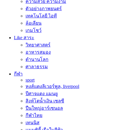
ความสวย ความงาม
ตัวอย่างภาพยนตร์
เทคโนโลยี ไอที
ล้อเลียน
เกมโชว์
Like สาระ
วิทยาศาสตร์
อาหารสมอง
ตำนานโลก
ศาลาธรรม
กีฬา
sport
หงส์แดงลิเวอร์พูล, liverpool
ปีศาจแดง แมนยู
สิงห์โตน้ำเงิน เชลซี
ปืนใหญ่อาร์เซนอล
กีฬาไทย
เทนนิส
แมนซิตี้ เรือใบสีฟ้า