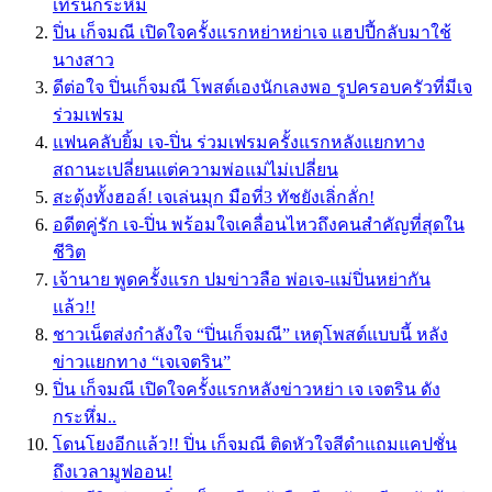
เทิร์นกระหึ่ม
ปิ่น เก็จมณี เปิดใจครั้งแรกหย่าหย่าเจ แฮปปี้กลับมาใช้
นางสาว
ดีต่อใจ ปิ่นเก็จมณี โพสต์เองนักเลงพอ รูปครอบครัวที่มีเจ
ร่วมเฟรม
แฟนคลับยิ้ม เจ-ปิ่น ร่วมเฟรมครั้งแรกหลังแยกทาง
สถานะเปลี่ยนแต่ความพ่อแม่ไม่เปลี่ยน
สะดุ้งทั้งฮอล์! เจเล่นมุก มือที่3 ทัชยังเลิ่กลั่ก!
อดีตคู่รัก เจ-ปิ่น พร้อมใจเคลื่อนไหวถึงคนสำคัญที่สุดใน
ชีวิต
เจ้านาย พูดครั้งแรก ปมข่าวลือ พ่อเจ-แม่ปิ่นหย่ากัน
แล้ว!!
ชาวเน็ตส่งกำลังใจ “ปิ่นเก็จมณี” เหตุโพสต์แบบนี้ หลัง
ข่าวแยกทาง “เจเจตริน”
ปิ่น เก็จมณี เปิดใจครั้งแรกหลังข่าวหย่า เจ เจตริน ดัง
กระหึ่ม..
โดนโยงอีกแล้ว!! ปิ่น เก็จมณี ติดหัวใจสีดำแถมแคปชั่น
ถึงเวลามูฟออน!