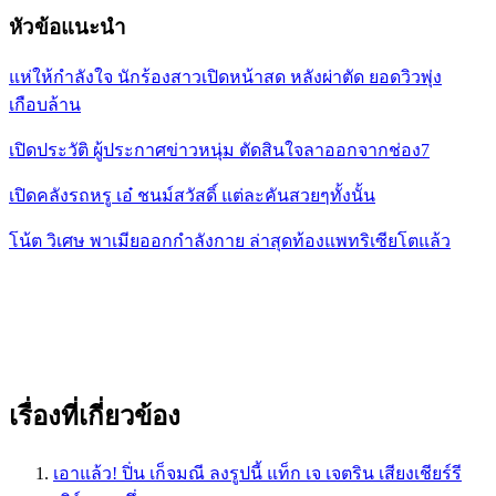
หัวข้อแนะนำ
แห่ให้กำลังใจ นักร้องสาวเปิดหน้าสด หลังผ่าตัด ยอดวิวพุ่ง
เกือบล้าน
เปิดประวัติ ผู้ประกาศข่าวหนุ่ม ตัดสินใจลาออกจากช่อง7
เปิดคลังรถหรู เอ๋ ชนม์สวัสดิ์ แต่ละคันสวยๆทั้งนั้น
โน้ต วิเศษ พาเมียออกกำลังกาย ล่าสุดท้องแพทริเซียโตแล้ว
เรื่องที่เกี่ยวข้อง
เอาแล้ว! ปิ่น เก็จมณี ลงรูปนี้ แท็ก เจ เจตริน เสียงเชียร์รี