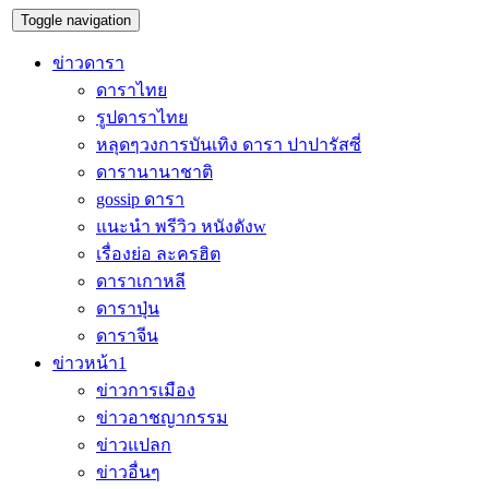
Toggle navigation
ข่าวดารา
ดาราไทย
รูปดาราไทย
หลุดๆวงการบันเทิง ดารา ปาปารัสซี่
ดารานานาชาติ
gossip ดารา
แนะนำ พรีวิว หนังดังw
เรื่องย่อ ละครฮิต
ดาราเกาหลี
ดาราปุ่น
ดาราจีน
ข่าวหน้า1
ข่าวการเมือง
ข่าวอาชญากรรม
ข่าวแปลก
ข่าวอื่นๆ