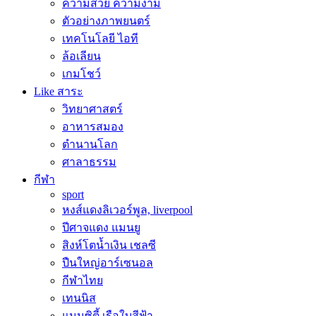
ความสวย ความงาม
ตัวอย่างภาพยนตร์
เทคโนโลยี ไอที
ล้อเลียน
เกมโชว์
Like สาระ
วิทยาศาสตร์
อาหารสมอง
ตำนานโลก
ศาลาธรรม
กีฬา
sport
หงส์แดงลิเวอร์พูล, liverpool
ปีศาจแดง แมนยู
สิงห์โตน้ำเงิน เชลซี
ปืนใหญ่อาร์เซนอล
กีฬาไทย
เทนนิส
แมนซิตี้ เรือใบสีฟ้า