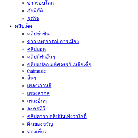
ข่าวรอบโลก
ภัยพิบัติ
ธุรกิจ
คลิปเด็ด
คลิปขำขัน
ข่าว เหตุการณ์ การเมือง
คลิปบอล
คลิปกีฬาอื่นๆ
คลิปแปลก มหัศจรรย์ เหลือเชื่อ
thaimusic
อื่นๆ
เพลงเกาหลี
เพลงสากล
เพลงอื่นๆ
ละครทีวี
คลิปดารา คลิปบันเทิงวาไรตี้
ผี สยองขวัญ
ท่องเที่ยว