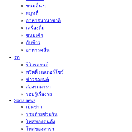
ขนมอื่น ๆ
สมูทตี้
อาหารนานาชาติ
เครื่องดื่ม
ขนมเค้ก
กับข้าว
อาหารคลีน
รถ
รีวิวรถยนต์
พริตตี้ มอเตอร์โชว์
ข่าวรถยนต์
ส่องรถดารา
รอบรู้เรื่องรถ
Socialnews
เป็นข่าว
ร่วมด้วยช่วยกัน
โพสของคนดัง
โพสของดารา