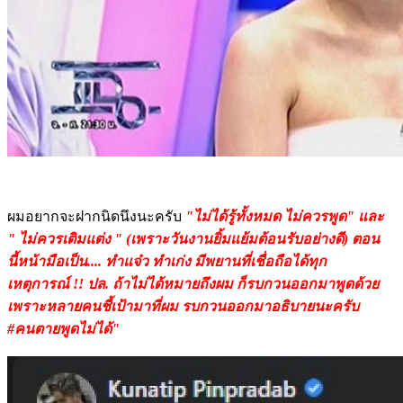
ผมอยากจะฝากนิดนึงนะครับ
"ไม่ได้รู้ทั้งหมด ไม่ควรพูด" และ
" ไม่ควรเติมแต่ง " (เพราะวันงานยิ้มแย้มต้อนรับอย่างดี) ตอน
นี้หน้ามือเป็น.... ทำแจ๋ว ทำเก่ง มีพยานที่เชื่อถือได้ทุก
เหตุการณ์ !! ปล. ถ้าไม่ได้หมายถึงผม ก็รบกวนออกมาพูดด้วย
เพราะหลายคนชี้เป้ามาที่ผม รบกวนออกมาอธิบายนะครับ
#คนตายพูดไม่ได้"