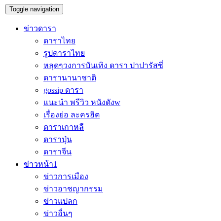
Toggle navigation
ข่าวดารา
ดาราไทย
รูปดาราไทย
หลุดๆวงการบันเทิง ดารา ปาปารัสซี่
ดารานานาชาติ
gossip ดารา
แนะนำ พรีวิว หนังดังw
เรื่องย่อ ละครฮิต
ดาราเกาหลี
ดาราปุ่น
ดาราจีน
ข่าวหน้า1
ข่าวการเมือง
ข่าวอาชญากรรม
ข่าวแปลก
ข่าวอื่นๆ