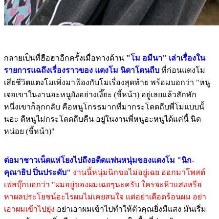
กลายเป็นที่ฮือฮาอีกครั้งเมื่อทางด้าน
"โม อมีนา" เล่าเรื่องใน
รายการแฉถึงเรื่องราวของ แตงโม นิดาโดนถีบ
ที่ก่อนแตงโม
เสียชีวิตแตงโมเพิ่งมาฟ้องกับโมเรื่องสุดท้าย พร้อมบอกว่า "หนู
เจอเขาในงานอะหนูยังอย่างเงี๊ยะ (ชี้หน้า) อยู่เลยแล้วสักพัก
หนึ่งเขาก็ลุกกลับ คือหนูโกรธมากที่มากระโดดถีบพี่โมแบบนั้
นอะ ดีหนูไม่กระโดดถีบคืน อยู่ในงานพี่หนูอะหนูได้แค่นี้ นิด
หน่อย (ชี้หน้า)"
ต่อมาชาวเน็ตแห่โยงไปถึงอดีตแฟนหนุ่มของแตงโม "นิก-
คุณาธิป ปิ่นประดับ"
งานนี้หนุ่มนิกขอไม่อยู่เฉย ออกมาโพสต์
เฟสบุ๊กบอกว่า "ผมอยู่ของผมเฉยๆนะครับ ใครจะหิวเเสงหรือ
หาผลประโยชน์อะไรผมไม่เคยสนใจ เเต่อย่าเดือดร้อนผม อย่า
เอาผมเข้าไปยุ่ง
อย่าเอาผมเข้าไปทำให้ตัวคุณยิ่งมีแสง มันเริ่ม