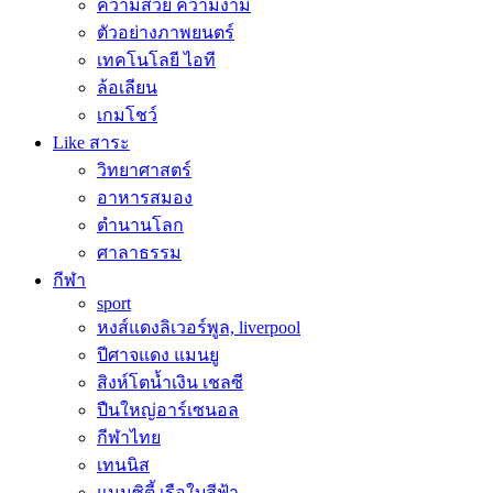
ความสวย ความงาม
ตัวอย่างภาพยนตร์
เทคโนโลยี ไอที
ล้อเลียน
เกมโชว์
Like สาระ
วิทยาศาสตร์
อาหารสมอง
ตำนานโลก
ศาลาธรรม
กีฬา
sport
หงส์แดงลิเวอร์พูล, liverpool
ปีศาจแดง แมนยู
สิงห์โตน้ำเงิน เชลซี
ปืนใหญ่อาร์เซนอล
กีฬาไทย
เทนนิส
แมนซิตี้ เรือใบสีฟ้า