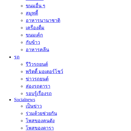
ขนมอื่น ๆ
สมูทตี้
อาหารนานาชาติ
เครื่องดื่ม
ขนมเค้ก
กับข้าว
อาหารคลีน
รถ
รีวิวรถยนต์
พริตตี้ มอเตอร์โชว์
ข่าวรถยนต์
ส่องรถดารา
รอบรู้เรื่องรถ
Socialnews
เป็นข่าว
ร่วมด้วยช่วยกัน
โพสของคนดัง
โพสของดารา