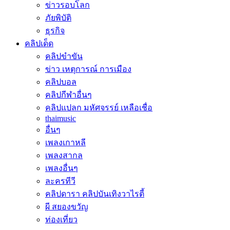
ข่าวรอบโลก
ภัยพิบัติ
ธุรกิจ
คลิปเด็ด
คลิปขำขัน
ข่าว เหตุการณ์ การเมือง
คลิปบอล
คลิปกีฬาอื่นๆ
คลิปแปลก มหัศจรรย์ เหลือเชื่อ
thaimusic
อื่นๆ
เพลงเกาหลี
เพลงสากล
เพลงอื่นๆ
ละครทีวี
คลิปดารา คลิปบันเทิงวาไรตี้
ผี สยองขวัญ
ท่องเที่ยว