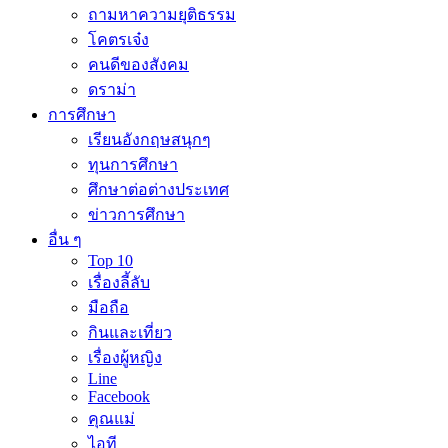
ถามหาความยุติธรรม
โคตรเจ๋ง
คนดีของสังคม
ดราม่า
การศึกษา
เรียนอังกฤษสนุกๆ
ทุนการศึกษา
ศึกษาต่อต่างประเทศ
ข่าวการศึกษา
อื่น ๆ
Top 10
เรื่องลี้ลับ
มือถือ
กินและเที่ยว
เรื่องผู้หญิง
Line
Facebook
คุณแม่
ไอที