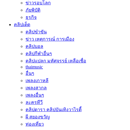
ข่าวรอบโลก
ภัยพิบัติ
ธุรกิจ
คลิปเด็ด
คลิปขำขัน
ข่าว เหตุการณ์ การเมือง
คลิปบอล
คลิปกีฬาอื่นๆ
คลิปแปลก มหัศจรรย์ เหลือเชื่อ
thaimusic
อื่นๆ
เพลงเกาหลี
เพลงสากล
เพลงอื่นๆ
ละครทีวี
คลิปดารา คลิปบันเทิงวาไรตี้
ผี สยองขวัญ
ท่องเที่ยว