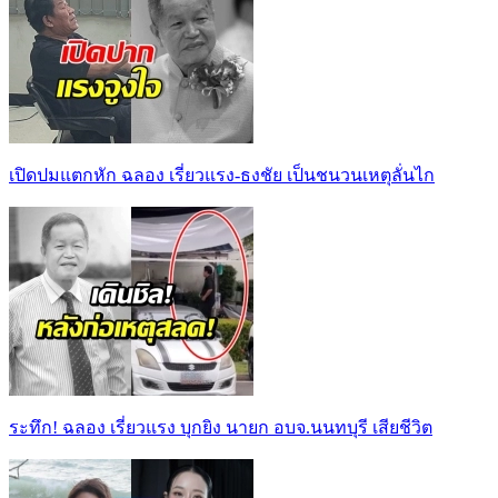
เปิดปมแตกหัก ฉลอง เรี่ยวแรง-ธงชัย เป็นชนวนเหตุลั่นไก
ระทึก! ฉลอง เรี่ยวแรง บุกยิง นายก อบจ.นนทบุรี เสียชีวิต