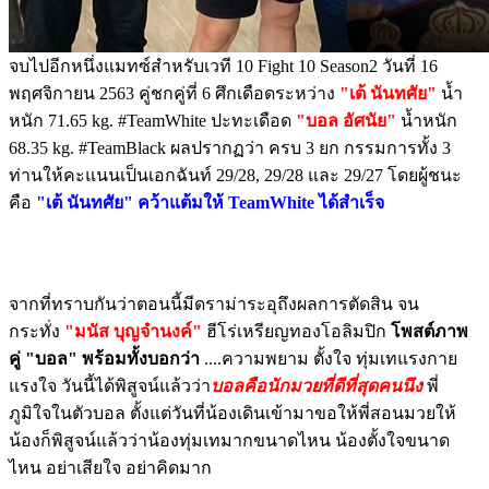
จบไปอีกหนึ่งแมทซ์สำหรับเวที 10 Fight 10 Season2 วันที่ 16
พฤศจิกายน 2563 คู่ชกคู่ที่ 6 ศึกเดือดระหว่าง
"เต้ นันทศัย"
น้ำ
หนัก 71.65 kg. #TeamWhite ปะทะเดือด
"บอล อัศนัย"
น้ำหนัก
68.35 kg. #TeamBlack ผลปรากฏว่า ครบ 3 ยก กรรมการทั้ง 3
ท่านให้คะแนนเป็นเอกฉันท์ 29/28, 29/28 และ 29/27 โดยผู้ชนะ
คือ
"เต้ นันทศัย" คว้าแต้มให้ TeamWhite ได้สำเร็จ
จากที่ทราบกันว่าตอนนี้มีดราม่าระอุถึงผลการตัดสิน จน
กระทั่ง
"มนัส บุญจำนงค์"
ฮีโร่เหรียญทองโอลิมปิก
โพสต์ภาพ
คู่ "บอล" พร้อมทั้งบอกว่า
....ความพยาม ตั้งใจ ทุ่มเทแรงกาย
แรงใจ วันนี้ได้พิสูจน์แล้วว่า
บอลคือนักมวยที่ดีที่สุดคนนึง
พี่
ภูมิใจในตัวบอล ตั้งแต่วันที่น้องเดินเข้ามาขอให้พี่สอนมวยให้
น้องก็พิสูจน์แล้วว่าน้องทุ่มเทมากขนาดไหน น้องตั้งใจขนาด
ไหน อย่าเสียใจ อย่าคิดมาก