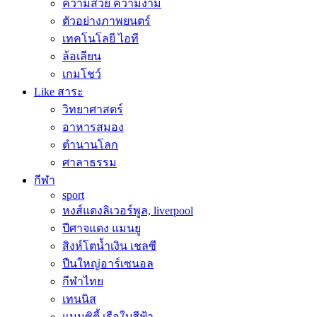
ความสวย ความงาม
ตัวอย่างภาพยนตร์
เทคโนโลยี ไอที
ล้อเลียน
เกมโชว์
Like สาระ
วิทยาศาสตร์
อาหารสมอง
ตำนานโลก
ศาลาธรรม
กีฬา
sport
หงส์แดงลิเวอร์พูล, liverpool
ปีศาจแดง แมนยู
สิงห์โตน้ำเงิน เชลซี
ปืนใหญ่อาร์เซนอล
กีฬาไทย
เทนนิส
แมนซิตี้ เรือใบสีฟ้า