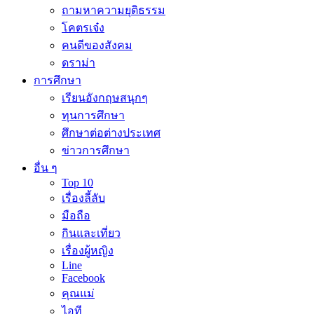
ถามหาความยุติธรรม
โคตรเจ๋ง
คนดีของสังคม
ดราม่า
การศึกษา
เรียนอังกฤษสนุกๆ
ทุนการศึกษา
ศึกษาต่อต่างประเทศ
ข่าวการศึกษา
อื่น ๆ
Top 10
เรื่องลี้ลับ
มือถือ
กินและเที่ยว
เรื่องผู้หญิง
Line
Facebook
คุณแม่
ไอที