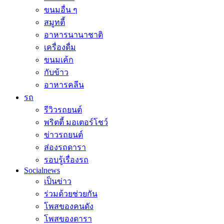
ขนมอื่น ๆ
สมูทตี้
อาหารนานาชาติ
เครื่องดื่ม
ขนมเค้ก
กับข้าว
อาหารคลีน
รถ
รีวิวรถยนต์
พริตตี้ มอเตอร์โชว์
ข่าวรถยนต์
ส่องรถดารา
รอบรู้เรื่องรถ
Socialnews
เป็นข่าว
ร่วมด้วยช่วยกัน
โพสของคนดัง
โพสของดารา