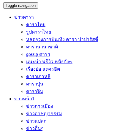
Toggle navigation
ข่าวดารา
ดาราไทย
รูปดาราไทย
หลุดๆวงการบันเทิง ดารา ปาปารัสซี่
ดารานานาชาติ
gossip ดารา
แนะนำ พรีวิว หนังดังw
เรื่องย่อ ละครฮิต
ดาราเกาหลี
ดาราปุ่น
ดาราจีน
ข่าวหน้า1
ข่าวการเมือง
ข่าวอาชญากรรม
ข่าวแปลก
ข่าวอื่นๆ