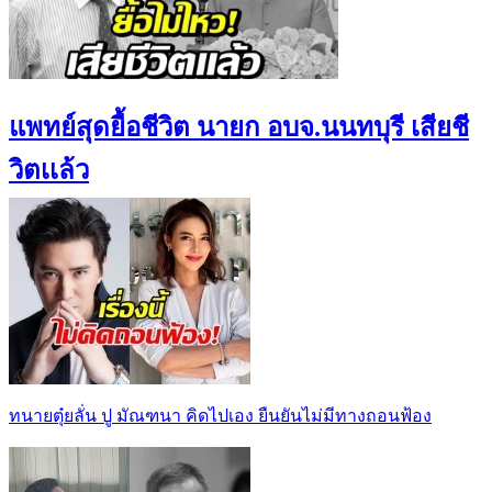
แพทย์สุดยื้อชีวิต นายก อบจ.นนทบุรี เสียชี
วิตเเล้ว
ทนายตุ๋ยลั่น ปู มัณฑนา คิดไปเอง ยืนยันไม่มีทางถอนฟ้อง