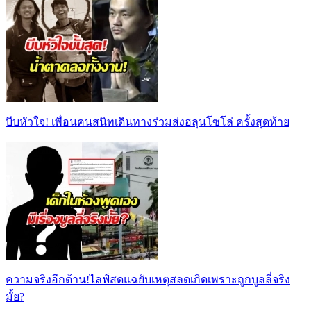
บีบหัวใจ! เพื่อนคนสนิทเดินทางร่วมส่งฮลุนโซโล่ ครั้งสุดท้าย
ความจริงอีกด้าน!ไลฟ์สดแฉยับเหตุสลดเกิดเพราะถูกบูลลี่จริง
มั้ย?