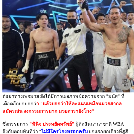
ต่อมาทางเพจมวย ยังได้มีการเผยภาพข้อความจาก "มนัส" ที่
เดือดอีกยกบอกว่
า "แล้วบอกว่าให้คะแนนเหมือนมวยสากล
สมัครเล่น งงกรรมการมาก มวยดารายังโกง"
ซึ่งกรรมการ
"พินิจ ประหยัดทรัพย์"
ผู้ตัดสินนานาชาติ WBA
ถึงกับตอบทันทีว่า "
ไม่มีใครโกงหรอกครับ
ยกแรกยกเดียวที่สูสี