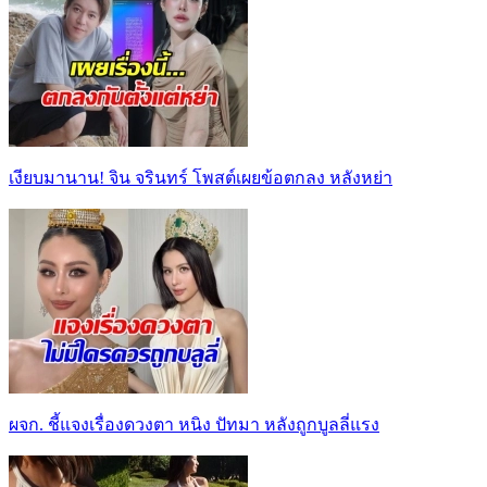
เงียบมานาน! จิน จรินทร์ โพสต์เผยข้อตกลง หลังหย่า
ผจก. ชี้แจงเรื่องดวงตา หนิง ปัทมา หลังถูกบูลลี่แรง