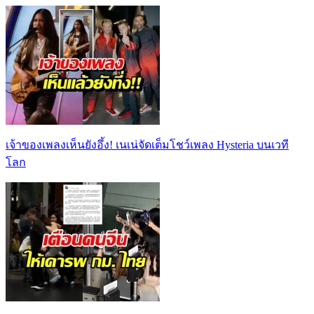
เจ้าของเพลงเห็นยังอึ้ง! เนเน่จัดเต็มโชว์เพลง Hysteria บนเวที
โลก