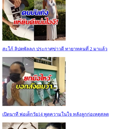
สะใภ้ ลิปตพัลลภ ประกาศข่าวดี ทายาทคนที่ 2 มาเเล้ว
เปิดนาที พ่อเด็กวัย14 พูดความในใจ หลังลูกก่อเหตุสลด