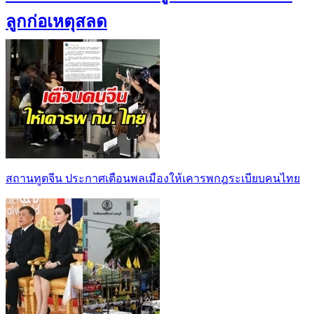
ลูกก่อเหตุสลด
สถานทูตจีน ประกาศเตือนพลเมืองให้เคารพกฎระเบียบคนไทย