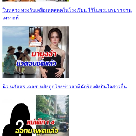
ในหลวง ทรงรับเหยื่อเหตุสลดในโรงเรียน ไว้ในพระบรมราชานุ
เคราะห์
นิว นภัสสร เฉลย! หลังถูกโยงข่าวสามีนักร้องดังปันใจสาวอื่น