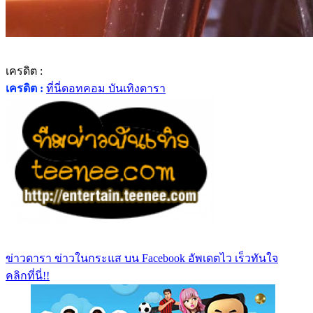
เครดิต :
เครดิต :
ที่นี่ดอทคอม บันเทิงดารา
ข่าวดารา ข่าวในกระแส บน Facebook อัพเดตไว เร็วทันใจ
คลิกที่นี่!!