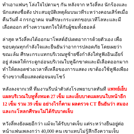
ทำเอาแฟนๆ โล่งใจไปตามๆ กัน หลังจาก หวังลี่หง นักร้องและ
นักแสดงชื่อดัง ประสบอุบัติเหตุล้มบนเวทีระหว่างคอนเสิร์ตเมื่อ
คืนวันที่ 4 กรกฎาคม จนศีรษะกระแทกขอบเวทีโลหะและมี
เลือดออก สร้างความตกใจให้กับผู้ชมทั้งฮอลล์
ล่าสุด หวังลี่หงได้ออกมาโพสต์อัปเดตอาการด้วยตัวเอง เพื่อ
ขอบคุณทุกกำลังใจและยืนยันว่าอาการปลอดภัย โดยเผยว่า
ขณะล้ม ศีรษะกระแทกบริเวณหูซ้ายซึ่งกำลังใส่หูฟังอินเอียร์
อยู่ ส่งผลให้กระดูกอ่อนบริเวณใบหูฉีกขาดและมีเลือดออกมาก
ทำให้ตลอดช่วงเวลาที่เหลือของการแสดง เขาต้องใช้หูฟังเพียง
ข้างขวาเพื่อแสดงต่อจนจบโชว์
หลังลงจากเวที ทีมงานรีบนำตัวส่งโรงพยาบาลทันที
แพทย์เย็บ
แผลบริเวณใบหูทั้งหมด 27 เข็ม และเย็บบาดแผลบนใบหน้าอีก
12 เข็ม รวม 39 เข็ม อย่างไรก็ตาม ผลตรวจ CT ยืนยันว่า สมอง
และกะโหลกศีรษะไม่ได้รับบาดเจ็บ
หวังลี่หงยังเผยอีกว่า แม้จะได้รับบาดเจ็บ แต่ระหว่างยืนอยู่ต่อ
หน้าแฟนเพลงกว่า 40,000 คน เขาแทบไม่รู้สึกถึงความเจ็บ