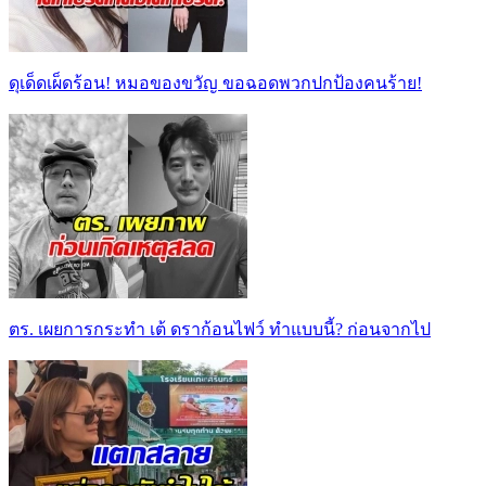
ดุเด็ดเผ็ดร้อน! หมอของขวัญ ขอฉอดพวกปกป้องคนร้าย!
ตร. เผยการกระทำ เต้ ดราก้อนไฟว์ ทำแบบนี้? ก่อนจากไป