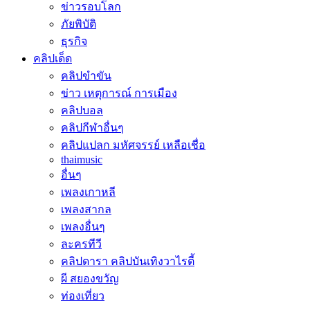
ข่าวรอบโลก
ภัยพิบัติ
ธุรกิจ
คลิปเด็ด
คลิปขำขัน
ข่าว เหตุการณ์ การเมือง
คลิปบอล
คลิปกีฬาอื่นๆ
คลิปแปลก มหัศจรรย์ เหลือเชื่อ
thaimusic
อื่นๆ
เพลงเกาหลี
เพลงสากล
เพลงอื่นๆ
ละครทีวี
คลิปดารา คลิปบันเทิงวาไรตี้
ผี สยองขวัญ
ท่องเที่ยว