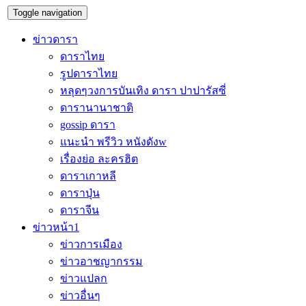
Toggle navigation
ข่าวดารา
ดาราไทย
รูปดาราไทย
หลุดๆวงการบันเทิง ดารา ปาปารัสซี่
ดารานานาชาติ
gossip ดารา
แนะนำ พรีวิว หนังดังw
เรื่องย่อ ละครฮิต
ดาราเกาหลี
ดาราปุ่น
ดาราจีน
ข่าวหน้า1
ข่าวการเมือง
ข่าวอาชญากรรม
ข่าวแปลก
ข่าวอื่นๆ