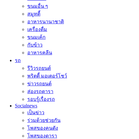
ขนมอื่น ๆ
สมูทตี้
อาหารนานาชาติ
เครื่องดื่ม
ขนมเค้ก
กับข้าว
อาหารคลีน
รถ
รีวิวรถยนต์
พริตตี้ มอเตอร์โชว์
ข่าวรถยนต์
ส่องรถดารา
รอบรู้เรื่องรถ
Socialnews
เป็นข่าว
ร่วมด้วยช่วยกัน
โพสของคนดัง
โพสของดารา