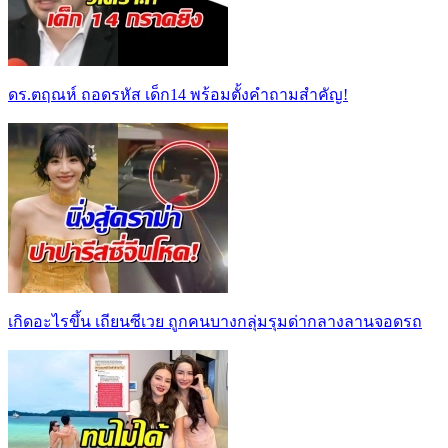
ดร.ตฤณห์ ถอดรหัส เด็ก14 พร้อมตั้งคำถามสำคัญ!
เกิดอะไรขึ้น เถียนซีเวย ถูกคนบางกลุ่มรุมด่ากลางลานจอดรถ