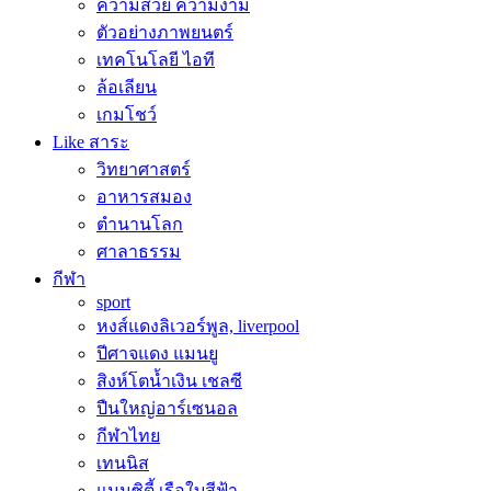
ความสวย ความงาม
ตัวอย่างภาพยนตร์
เทคโนโลยี ไอที
ล้อเลียน
เกมโชว์
Like สาระ
วิทยาศาสตร์
อาหารสมอง
ตำนานโลก
ศาลาธรรม
กีฬา
sport
หงส์แดงลิเวอร์พูล, liverpool
ปีศาจแดง แมนยู
สิงห์โตน้ำเงิน เชลซี
ปืนใหญ่อาร์เซนอล
กีฬาไทย
เทนนิส
แมนซิตี้ เรือใบสีฟ้า