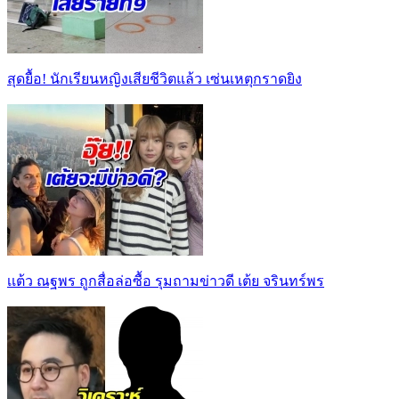
สุดยื้อ! นักเรียนหญิงเสียชีวิตแล้ว เซ่นเหตุกราดยิง
เเต้ว ณฐพร ถูกสื่อล่อซื้อ รุมถามข่าวดี เต้ย จรินทร์พร