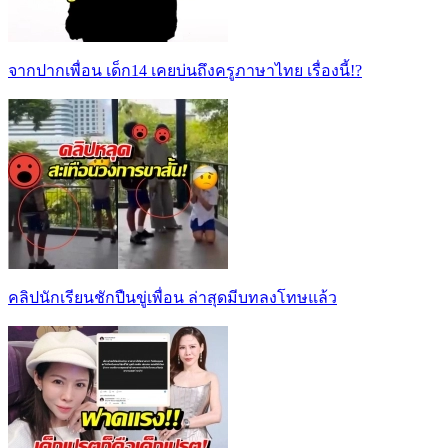
จากปากเพื่อน เด็ก14 เคยบ่นถึงครูภาษาไทย เรื่องนี้!?
คลิปนักเรียนชักปืนขู่เพื่อน ล่าสุดมีบทลงโทษแล้ว