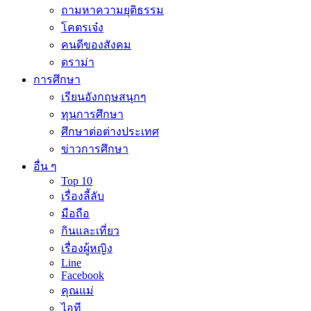
ถามหาความยุติธรรม
โคตรเจ๋ง
คนดีของสังคม
ดราม่า
การศึกษา
เรียนอังกฤษสนุกๆ
ทุนการศึกษา
ศึกษาต่อต่างประเทศ
ข่าวการศึกษา
อื่น ๆ
Top 10
เรื่องลี้ลับ
มือถือ
กินและเที่ยว
เรื่องผู้หญิง
Line
Facebook
คุณแม่
ไอที