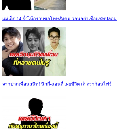
แม่เด็ก 14 ร่ำไห้กราบขอโทษสังคม วอนอย่าเชื่อแชทปลอม
จากปากเพื่อนสนิท! นิกกี้-แอนดี้ เผยชีวิต เต้ ดราก้อนไฟว์