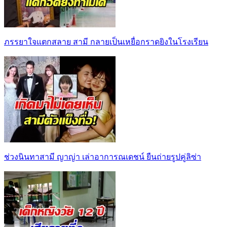
ภรรยาใจแตกสลาย สามี กลายเป็นเหยื่อกราดยิงในโรงเรียน
ช่วงนินทาสามี ญาญ่า เล่าอาการณเดชน์ ยืนถ่ายรูปคู่ลิซ่า