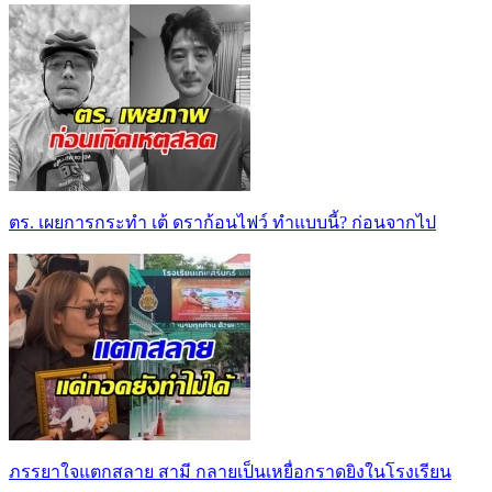
ตร. เผยการกระทำ เต้ ดราก้อนไฟว์ ทำแบบนี้? ก่อนจากไป
ภรรยาใจแตกสลาย สามี กลายเป็นเหยื่อกราดยิงในโรงเรียน