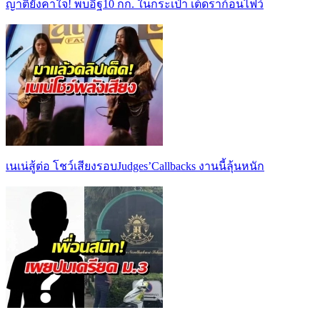
ญาติยังคาใจ! พบอิฐ10 กก. ในกระเป๋า เต้ดราก้อนไฟว์
เนเน่สู้ต่อ โชว์เสียงรอบJudges’Callbacks งานนี้ลุ้นหนัก