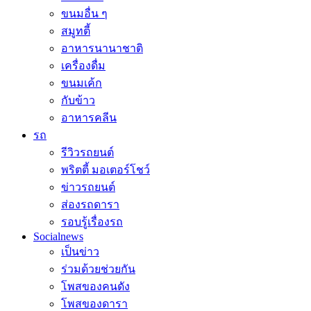
ขนมอื่น ๆ
สมูทตี้
อาหารนานาชาติ
เครื่องดื่ม
ขนมเค้ก
กับข้าว
อาหารคลีน
รถ
รีวิวรถยนต์
พริตตี้ มอเตอร์โชว์
ข่าวรถยนต์
ส่องรถดารา
รอบรู้เรื่องรถ
Socialnews
เป็นข่าว
ร่วมด้วยช่วยกัน
โพสของคนดัง
โพสของดารา