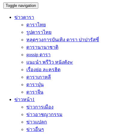
Toggle navigation
ข่าวดารา
ดาราไทย
รูปดาราไทย
หลุดๆวงการบันเทิง ดารา ปาปารัสซี่
ดารานานาชาติ
gossip ดารา
แนะนำ พรีวิว หนังดังw
เรื่องย่อ ละครฮิต
ดาราเกาหลี
ดาราปุ่น
ดาราจีน
ข่าวหน้า1
ข่าวการเมือง
ข่าวอาชญากรรม
ข่าวแปลก
ข่าวอื่นๆ