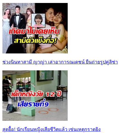
ช่วงนินทาสามี ญาญ่า เล่าอาการณเดชน์ ยืนถ่ายรูปคู่ลิซ่า
สุดยื้อ! นักเรียนหญิงเสียชีวิตแล้ว เซ่นเหตุกราดยิง