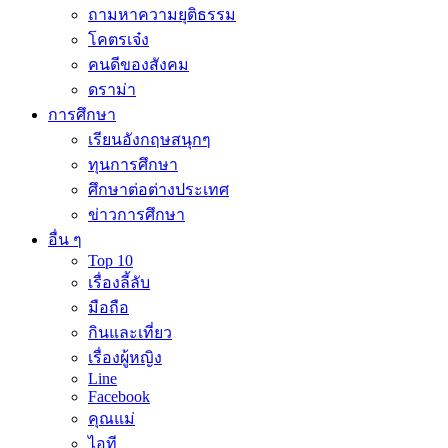
ถามหาความยุติธรรม
โคตรเจ๋ง
คนดีของสังคม
ดราม่า
การศึกษา
เรียนอังกฤษสนุกๆ
ทุนการศึกษา
ศึกษาต่อต่างประเทศ
ข่าวการศึกษา
อื่น ๆ
Top 10
เรื่องลี้ลับ
มือถือ
กินและเที่ยว
เรื่องผู้หญิง
Line
Facebook
คุณแม่
ไอที