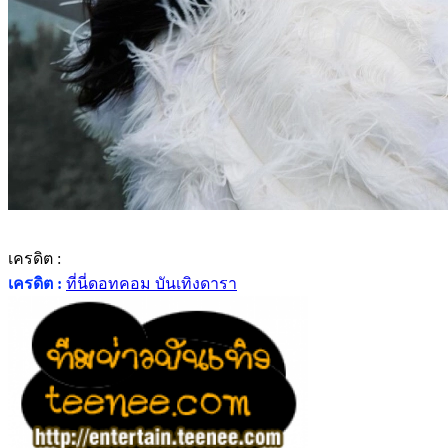
เครดิต :
เครดิต :
ที่นี่ดอทคอม บันเทิงดารา