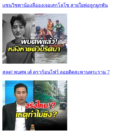
แซนวิชพาน้องลีอองเจอเสกโลโซ สายใยพ่อลูกผูกพัน
สลด! พบศพ เต้ ดราก้อนไฟว์ ลอยติดสะพานพระราม 7