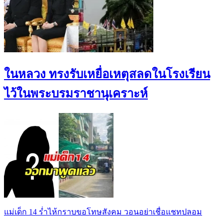
ในหลวง ทรงรับเหยื่อเหตุสลดในโรงเรียน
ไว้ในพระบรมราชานุเคราะห์
แม่เด็ก 14 ร่ำไห้กราบขอโทษสังคม วอนอย่าเชื่อแชทปลอม