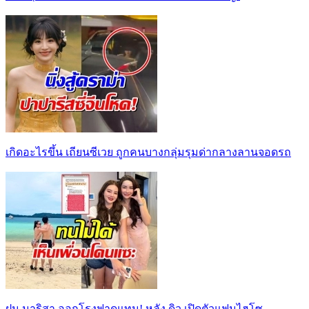
เกิดอะไรขึ้น เถียนซีเวย ถูกคนบางกลุ่มรุมด่ากลางลานจอดรถ
ฝน มาริสา ออกโรงฟาดแทน! หลัง ดิว เปิดตัวแฟนไฮโซ