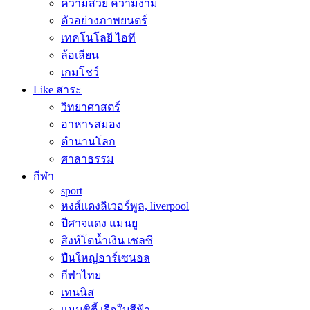
ความสวย ความงาม
ตัวอย่างภาพยนตร์
เทคโนโลยี ไอที
ล้อเลียน
เกมโชว์
Like สาระ
วิทยาศาสตร์
อาหารสมอง
ตำนานโลก
ศาลาธรรม
กีฬา
sport
หงส์แดงลิเวอร์พูล, liverpool
ปีศาจแดง แมนยู
สิงห์โตน้ำเงิน เชลซี
ปืนใหญ่อาร์เซนอล
กีฬาไทย
เทนนิส
แมนซิตี้ เรือใบสีฟ้า