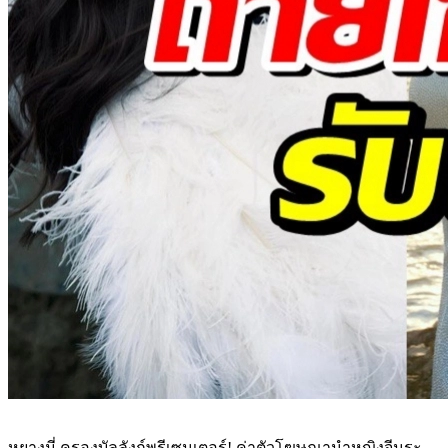
หยางมี่ ครองบัลลังก์พรีเซนเตอร์! ค่าตัวโฆษณานำหญิงจีนระ