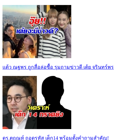
เเต้ว ณฐพร ถูกสื่อล่อซื้อ รุมถามข่าวดี เต้ย จรินทร์พร
ดร.ตฤณห์ ถอดรหัส เด็ก14 พร้อมตั้งคำถามสำคัญ!