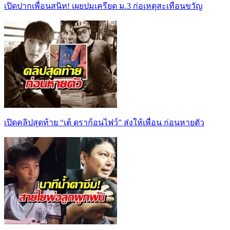
เปิดปากเพื่อนสนิท! เผยปมเครียด ม.3 ก่อเหตุสะเทือนขวัญ
เปิดคลิปสุดท้าย “เต้ ดราก้อนไฟว์” ส่งให้เพื่อน ก่อนหายตัว