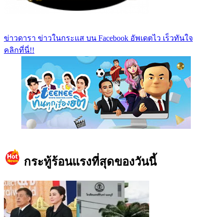
ข่าวดารา ข่าวในกระแส บน Facebook อัพเดตไว เร็วทันใจ
คลิกที่นี่!!
https://www.facebook.com/teeneedotcom
กระทู้ร้อนแรงที่สุดของวันนี้