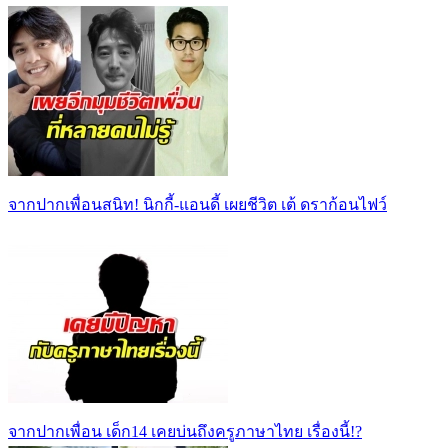
จากปากเพื่อนสนิท! นิกกี้-แอนดี้ เผยชีวิต เต้ ดราก้อนไฟว์
จากปากเพื่อน เด็ก14 เคยบ่นถึงครูภาษาไทย เรื่องนี้!?