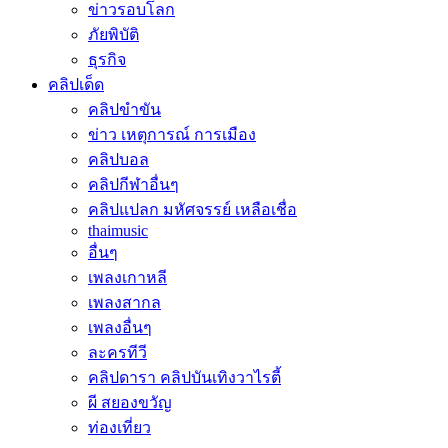
ข่าวรอบโลก
ภัยพิบัติ
ธุรกิจ
คลิปเด็ด
คลิปขำขัน
ข่าว เหตุการณ์ การเมือง
คลิปบอล
คลิปกีฬาอื่นๆ
คลิปแปลก มหัศจรรย์ เหลือเชื่อ
thaimusic
อื่นๆ
เพลงเกาหลี
เพลงสากล
เพลงอื่นๆ
ละครทีวี
คลิปดารา คลิปบันเทิงวาไรตี้
ผี สยองขวัญ
ท่องเที่ยว