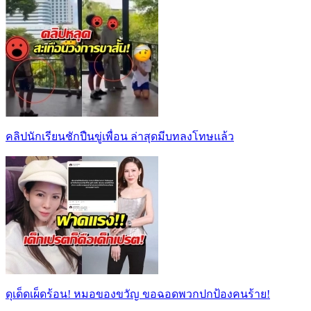
คลิปนักเรียนชักปืนขู่เพื่อน ล่าสุดมีบทลงโทษแล้ว
ดุเด็ดเผ็ดร้อน! หมอของขวัญ ขอฉอดพวกปกป้องคนร้าย!