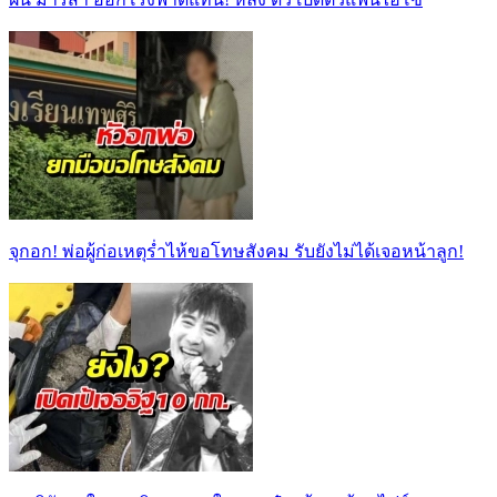
จุกอก! พ่อผู้ก่อเหตุร่ำไห้ขอโทษสังคม รับยังไม่ได้เจอหน้าลูก!