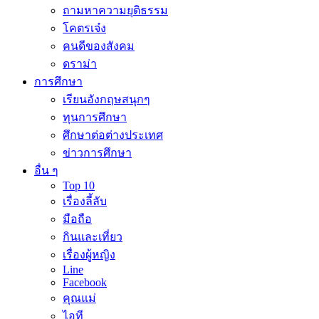
ถามหาความยุติธรรม
โคตรเจ๋ง
คนดีของสังคม
ดราม่า
การศึกษา
เรียนอังกฤษสนุกๆ
ทุนการศึกษา
ศึกษาต่อต่างประเทศ
ข่าวการศึกษา
อื่น ๆ
Top 10
เรื่องลี้ลับ
มือถือ
กินและเที่ยว
เรื่องผู้หญิง
Line
Facebook
คุณแม่
ไอที