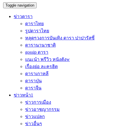
Toggle navigation
ข่าวดารา
ดาราไทย
รูปดาราไทย
หลุดๆวงการบันเทิง ดารา ปาปารัสซี่
ดารานานาชาติ
gossip ดารา
แนะนำ พรีวิว หนังดังw
เรื่องย่อ ละครฮิต
ดาราเกาหลี
ดาราปุ่น
ดาราจีน
ข่าวหน้า1
ข่าวการเมือง
ข่าวอาชญากรรม
ข่าวแปลก
ข่าวอื่นๆ