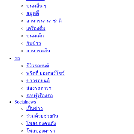
ขนมอื่น ๆ
สมูทตี้
อาหารนานาชาติ
เครื่องดื่ม
ขนมเค้ก
กับข้าว
อาหารคลีน
รถ
รีวิวรถยนต์
พริตตี้ มอเตอร์โชว์
ข่าวรถยนต์
ส่องรถดารา
รอบรู้เรื่องรถ
Socialnews
เป็นข่าว
ร่วมด้วยช่วยกัน
โพสของคนดัง
โพสของดารา