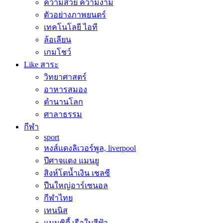
ความสวย ความงาม
ตัวอย่างภาพยนตร์
เทคโนโลยี ไอที
ล้อเลียน
เกมโชว์
Like สาระ
วิทยาศาสตร์
อาหารสมอง
ตำนานโลก
ศาลาธรรม
กีฬา
sport
หงส์แดงลิเวอร์พูล, liverpool
ปีศาจแดง แมนยู
สิงห์โตน้ำเงิน เชลซี
ปืนใหญ่อาร์เซนอล
กีฬาไทย
เทนนิส
แมนซิตี้ เรือใบสีฟ้า