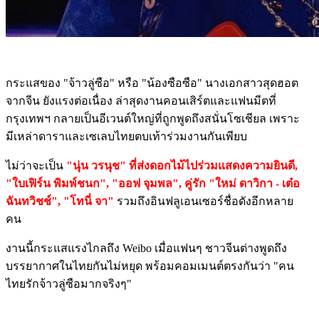
กระแสของ "จ้าวลู่ซือ" หรือ "น้องซือซือ" นางเอกสาวสุดฮอต
จากจีน ยังแรงต่อเนื่อง ล่าสุดงานคอนเสิร์ตและแฟนมีตที่
กรุงเทพฯ กลายเป็นอีเวนต์ใหญ่ที่ถูกพูดถึงสนั่นโซเชียล เพราะ
มีเหล่าดาราและเซเลบไทยตบเท้าร่วมงานกันเพียบ
ไม่ว่าจะเป็น
"นุ่น วรนุช" ที่ส่งดอกไม้ไปร่วมแสดงความยินดี,
"ใบเฟิร์น พิมพ์ชนก", "ออฟ จุมพล", คู่รัก "ใหม่ ดาวิกา - เต๋อ
ฉันทวิชช์", "โทนี่ จา"
รวมถึงอินฟลูเอนเซอร์ชื่อดังอีกหลาย
คน
งานนี้กระแสแรงไกลถึง Weibo เมื่อแฟนๆ ชาวจีนต่างพูดถึง
บรรยากาศในไทยกันไม่หยุด พร้อมคอมเมนต์ตรงกันว่า "คน
ไทยรักจ้าวลู่ซือมากจริงๆ"