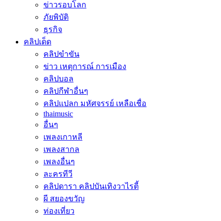
ข่าวรอบโลก
ภัยพิบัติ
ธุรกิจ
คลิปเด็ด
คลิปขำขัน
ข่าว เหตุการณ์ การเมือง
คลิปบอล
คลิปกีฬาอื่นๆ
คลิปแปลก มหัศจรรย์ เหลือเชื่อ
thaimusic
อื่นๆ
เพลงเกาหลี
เพลงสากล
เพลงอื่นๆ
ละครทีวี
คลิปดารา คลิปบันเทิงวาไรตี้
ผี สยองขวัญ
ท่องเที่ยว