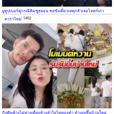
ยูทูปเบอร์คู่กรณีคิมซูฮยอน ขอขังเดี่ยวเหตุกลัวเจอโจทก์เก่า
: 1402
ดาราไทย
กัปตันช้างไม่ห่างเคียงข้างลำไยไหทองคำ ทำบุญขึ้นบ้านใหม่