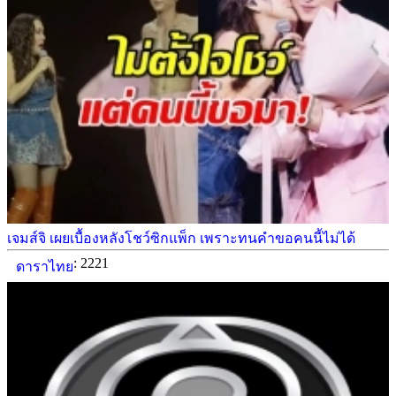
เจมส์จิ เผยเบื้องหลังโชว์ซิกแพ็ก เพราะทนคำขอคนนี้ไม่ได้
: 2221
ดาราไทย