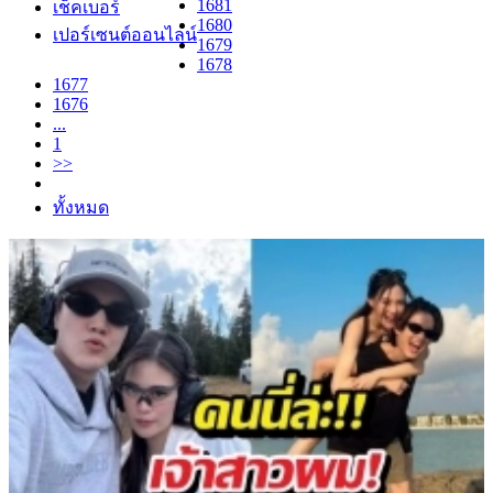
1681
เช็คเบอร์
1680
เปอร์เซนต์ออนไลน์
1679
1678
1677
1676
...
1
>>
ทั้งหมด