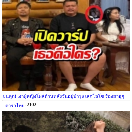
ขนลุก! เงาผู้หญิงโผล่ด้านหลังวันอยู่บำรุง เสกโลโซ ร้องสาธุๆ
: 2102
ดาราไทย