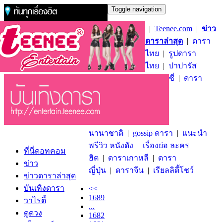
Toggle navigation
|
Teenee.com
|
ข่าว
ดาราล่าสุด
|
ดารา
ไทย
|
รูปดารา
ไทย
|
ปาปารัส
ซี่
|
ดารา
นานาชาติ
|
gossip ดารา
|
แนะนำ
พรีวิว หนังดัง
|
เรื่องย่อ ละคร
ที่นี่ดอทคอม
ฮิต
|
ดาราเกาหลี
|
ดารา
ข่าว
ญี่ปุ่น
|
ดาราจีน
|
เรียลลิตี้โชว์
ข่าวดาราล่าสุด
บันเทิงดารา
<<
1689
วาไรตี้
...
ดูดวง
1682