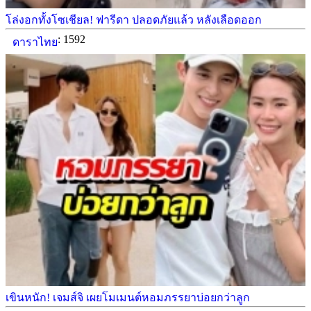
โล่งอกทั้งโซเชียล! ฟารีดา ปลอดภัยแล้ว หลังเลือดออก
: 1592
ดาราไทย
เขินหนัก! เจมส์จิ เผยโมเมนต์หอมภรรยาบ่อยกว่าลูก