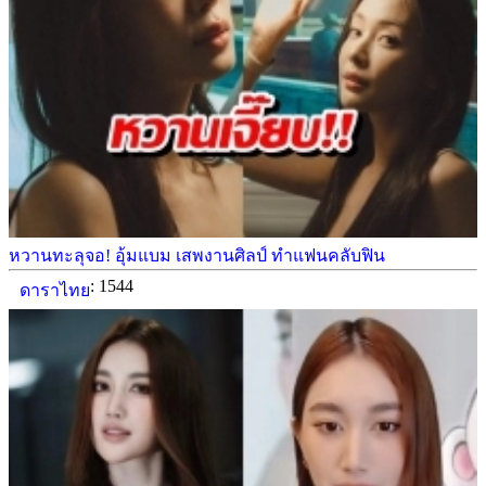
หวานทะลุจอ! อุ้มแบม เสพงานศิลป์ ทำแฟนคลับฟิน
: 1544
ดาราไทย