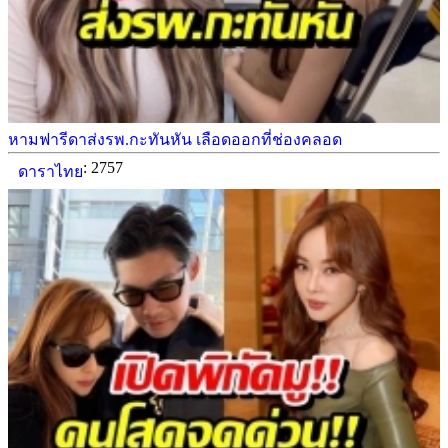
หามฟารีดาส่งรพ.กะทันหัน เลือดออกที่ช่องคลอด
: 2757
ดาราไทย