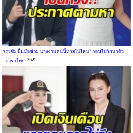
กรรชัย ยื่นมือช่วย นางงามคนนี้หายไปไหน? วอนไปรักษาตัว
: 3625
ดาราไทย