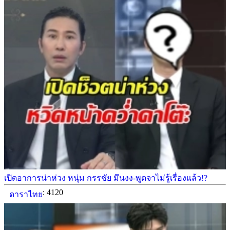
เปิดอาการน่าห่วง หนุ่ม กรรชัย มึนงง-พูดจาไม่รู้เรื่องแล้ว!?
: 4120
ดาราไทย