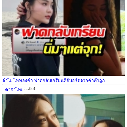
ลำไย ไหทองคำ ฟาดกลับเกรียนคีย์บอร์ดจวกค่าตัวถูก
: 1383
ดาราไทย